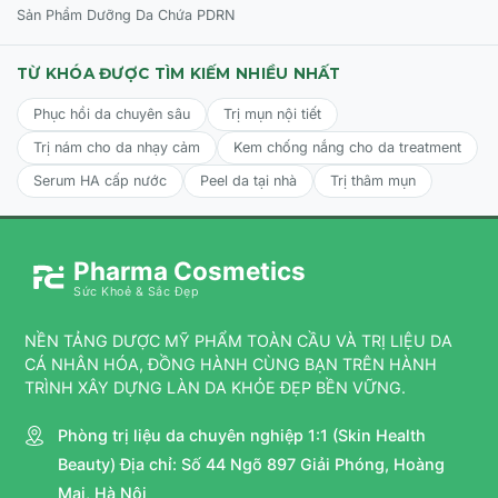
Sản Phẩm Dưỡng Da Chứa PDRN
Nồng độ bắt đầu khuyến nghị:
TỪ KHÓA ĐƯỢC TÌM KIẾM NHIỀU NHẤT
0.1% (Dạng Gel/Cream):
Đây là nồng độ
Phục hồi da chuyên sâu
Trị mụn nội tiết
chuẩn để bắt đầu. Dạng Gel thường thẩm thấu
nhanh cho da dầu, trong khi dạng Cream sẽ
Trị nám cho da nhạy cảm
Kem chống nắng cho da treatment
êm ái hơn cho da hỗn hợp khô hoặc mới bắt
Serum HA cấp nước
Peel da tại nhà
Trị thâm mụn
đầu làm quen với Retinoids.
0.3%:
Chỉ sử dụng khi da đã đáp ứng tốt với
Pharma Cosmetics
nồng độ 0.1% và cần điều trị các vấn đề mụn
Sức Khoẻ & Sắc Đẹp
nặng hơn hoặc chống lão hóa chuyên sâu.
NỀN TẢNG DƯỢC MỸ PHẨM TOÀN CẦU VÀ TRỊ LIỆU DA
CÁ NHÂN HÓA, ĐỒNG HÀNH CÙNG BẠN TRÊN HÀNH
Cách kết hợp thông minh:
TRÌNH XÂY DỰNG LÀN DA KHỎE ĐẸP BỀN VỮNG.
Nên dùng chung với:
Phòng trị liệu da chuyên nghiệp 1:1 (Skin Health
Benzoyl Peroxide:
"Cặp bài trùng" hoàn
Beauty) Địa chỉ: Số 44 Ngõ 897 Giải Phóng, Hoàng
hảo để tiêu diệt vi khuẩn P.acnes (nên dùng
Mai, Hà Nội