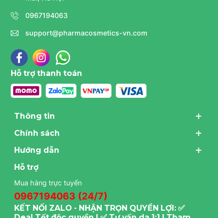
xen kẽ sáng/tối hoặc chọn sản phẩm kết
0967194063
hợp sẵn).
support@pharmacosmetics-vn.com
B5 / Ceramides / Hyaluronic Acid:
Rất
quan trọng để phục hồi hàng rào bảo vệ da,
giảm tình trạng khô và đỏ da trong giai đoạn
Hỗ trợ thanh toán
đầu.
Tránh dùng chung với:
Thông tin
AHA/BHA nồng độ cao trong cùng một
Chính sách
buổi:
Có thể gây quá tải cho da, dẫn đến
Hướng dẫn
viêm da tiếp xúc. Nên dùng cách ngày.
Hỗ trợ
Sữa rửa mặt có hạt (Scrub) mạnh:
Làm
Mua hàng trực tuyến
tăng nguy cơ trầy xước và kích ứng khi da
0967194063 (24/7)
đang trong quá trình tái tạo bởi Adapalene.
KẾT NỐI ZALO - NHẬN TRỌN QUYỀN LỢI: ✅
Deal Tết độc quyền | ✅ Tư vấn da 1:1 I Tham