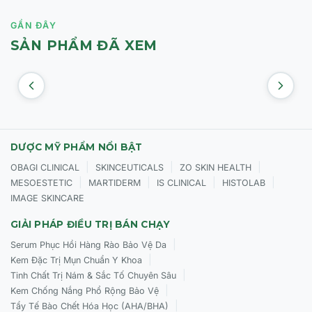
Mụn trứng cá từ nhẹ đến trung bình.
GẦN ĐÂY
Mụn ẩn, mụn đầu đen, mụn cám dai dẳng.
SẢN PHẨM ĐÃ XEM
Da sần sùi, bề mặt kém mịn màng (thay đổi
cấu trúc bề mặt).
Lưu ý:
Adapalene ổn định hơn dưới ánh
sáng so với Tretinoin, nhưng vẫn cần sự
DƯỢC MỸ PHẨM NỔI BẬT
cẩn trọng khi sử dụng cho da cực kỳ nhạy
|
|
|
OBAGI CLINICAL
SKINCEUTICALS
ZO SKIN HEALTH
cảm hoặc đang có vết thương hở.
|
|
|
|
MESOESTETIC
MARTIDERM
IS CLINICAL
HISTOLAB
IMAGE SKINCARE
3. Lưu ý "Vàng": Cách kết hợp và Nồng độ khuyến
GIẢI PHÁP ĐIỀU TRỊ BÁN CHẠY
nghị
|
Serum Phục Hồi Hàng Rào Bảo Vệ Da
|
Kem Đặc Trị Mụn Chuẩn Y Khoa
Để chinh phục Adapalene mà không gặp tình
|
Tinh Chất Trị Nám & Sắc Tố Chuyên Sâu
trạng "break-out" hay bong tróc quá mức, hãy ghi
|
Kem Chống Nắng Phổ Rộng Bảo Vệ
|
Tẩy Tế Bào Chết Hóa Học (AHA/BHA)
nhớ các quy tắc sau: