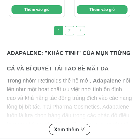
Nội Tiết
Ngăn Ngừa Tái
Thêm vào giỏ
Thêm vào giỏ
Phát
»
1
2
ADAPALENE: "KHẮC TINH" CỦA MỤN TRỨNG
CÁ VÀ BÍ QUYẾT TÁI TẠO BỀ MẶT DA
Trong nhóm Retinoids thế hệ mới,
Adapalene
nổi
lên như một hoạt chất ưu việt nhờ tính ổn định
cao và khả năng tác động trúng đích vào các nang
lông bị bít tắc. Tại Pharma Cosmetics, Adapalene
luôn là lựa chọn hàng đầu trong các phác đồ điều
trị mụn nhờ sự cân bằng giữa hiệu quả mạnh mẽ
Xem thêm
và mức độ kích ứng thấp.