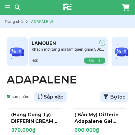
Trang chủ
ADAPALENE
LAMQUEN
Khách mới tặng mã làm quen giảm 50k
tất cả sản phẩm
Lấy mã
HSD:
ADAPALENE
Sắp xếp
Bộ lọc
15
sản phẩm
(Hàng Công Ty)
( Bản Mỹ) Differin
DIFFERIN CREAM
Adapalene Gel
0.1%: Kem Đặc Trị
0.1%: Giải Pháp Trị
370.000₫
600.000₫
Mụn Chứa
Mụn Retinoid