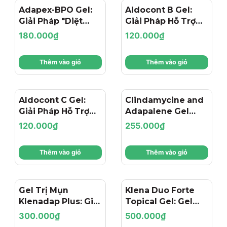
Adapex-BPO Gel:
Aldocont B Gel:
Giải Pháp "Diệt
Giải Pháp Hỗ Trợ
Mụn" Chuyên Sâu
Điều Trị Mụn Viêm,
180.000₫
120.000₫
Với Adapalene &
Mụn Mủ & Ngăn
Benzoyl Peroxide
Ngừa Thâm Sạm
Thêm vào giỏ
Thêm vào giỏ
Toàn Diện
Aldocont C Gel:
Clindamycine and
Giải Pháp Hỗ Trợ
Adapalene Gel
Điều Trị Mụn
Melacare Acne 15g:
120.000₫
255.000₫
Trứng Cá, Mụn
Giải Pháp Giảm
Viêm & Dày Sừng
Mụn Viêm Chuyên
Thêm vào giỏ
Thêm vào giỏ
Từ Adapalene &
Sâu
Clindamycin
Gel Trị Mụn
Klena Duo Forte
Klenadap Plus: Giải
Topical Gel: Gel
Pháp "Kép" Cho
Đặc Trị Mụn - Sạch
300.000₫
500.000₫
Mụn Viêm & Mụn
Sâu, Giảm Viêm &