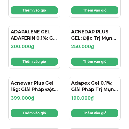
Adapalene – Giảm
Chuẩn Y Khoa Cho
Thêm vào giỏ
Thêm vào giỏ
Mụn Viêm & Cải
Làn Da Sạch Mụn
Thiện Làn Da
ADAPALENE GEL
ACNEDAP PLUS
ADAFERIN 0.1%: Gel
GEL: Đặc Trị Mụn
Đặc Trị Mụn Ẩn,
Trứng Cá Trung
300.000₫
250.000₫
Mụn Đầu Đen - Cho
Bình Đến Nặng -
Làn Da Láng Mịn
Kháng Khuẩn,
Thêm vào giỏ
Thêm vào giỏ
Giảm Viêm & Tiêu
Cồi Mụn
Mã giảm giá:
Acnewar Plus Gel
Adapex Gel 0.1%:
15g: Giải Pháp Đột
Giải Pháp Trị Mụn,
Ngày hết hạn:
Phá Cho Mụn
Kiềm Dầu & Tái
399.000₫
190.000₫
Trứng Cá Và Mụn
Tạo Da Chuyên
Điều kiện:
Viêm sưng
Sâu
Thêm vào giỏ
Thêm vào giỏ