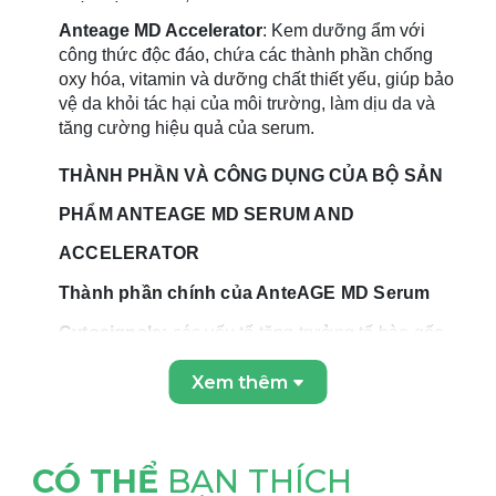
Anteage MD Accelerator
: Kem dưỡng ẩm với
công thức độc đáo, chứa các thành phần chống
oxy hóa, vitamin và dưỡng chất thiết yếu, giúp bảo
vệ da khỏi tác hại của môi trường, làm dịu da và
tăng cường hiệu quả của serum.
THÀNH PHẦN VÀ CÔNG DỤNG CỦA
BỘ SẢN
PHẨM ANTEAGE MD SERUM AND
ACCELERATOR
Thành phần chính của AnteAGE MD Serum
Cytosignals:
các yếu tố tăng trưởng tế bào gốc
của người.
Xem thêm
Niacinamide:
giúp tổng hợp ceramide và axit béo
ở lớp biểu bì để giữ ấm, tránh mất nước gây khô
da, làm trắng da và giảm viêm.
CÓ THỂ
BẠN THÍCH
Carnosine:
chất chống oxy hóa mạnh, làm giảm