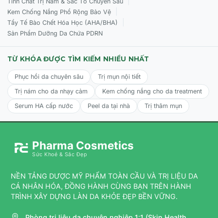
|
Tinh Chất Trị Nám & Sắc Tố Chuyên Sâu
Bakuchiol:
thành phần có nguồn gốc từ thực vật,
|
Kem Chống Nắng Phổ Rộng Bảo Vệ
cơ chế hoạt động tương tự như retinol nhưng
|
Tẩy Tế Bào Chết Hóa Học (AHA/BHA)
không gây kích ứng. Giúp tăng sinh collagen,
Sản Phẩm Dưỡng Da Chứa PDRN
elastin, chống oxy hóa và kháng viêm da.
Chiết xuất từ các loại hạt:
chống oxy hóa mạnh
TỪ KHÓA ĐƯỢC TÌM KIẾM NHIỀU NHẤT
mẽ, cấp nước và giữ nước cho da.
Phục hồi da chuyên sâu
Trị mụn nội tiết
Tất cả các thành phần:
Water (Aqua), Butylene
Trị nám cho da nhạy cảm
Kem chống nắng cho da treatment
Glycol, Hydroxypropyl Starch Phosphate,
Glycerin, C12-15 Alkyl Benzoate, Caprylic/Capric
Serum HA cấp nước
Peel da tại nhà
Trị thâm mụn
Triglyceride, Cetearyl Alcohol, Tetrahexyldecyl
Ascorbate, Bakuchiol, Tocopheryl Acetate, Iris
Florentina Root Extract, Pentylene Glycol,
Pharma Cosmetics
Tamarindus Indica Seed Gum, Sodium
Sức Khoẻ & Sắc Đẹp
Hyaluronate, Candelilla/Jojoba/Rice Bran
Polyglyceryl-3 Esters, Glyceryl Stearate, Sodium
NỀN TẢNG DƯỢC MỸ PHẨM TOÀN CẦU VÀ TRỊ LIỆU DA
Stearoyl Lactylate, Tremella Fuciformis Sporocarp
CÁ NHÂN HÓA, ĐỒNG HÀNH CÙNG BẠN TRÊN HÀNH
Extract, Betaine, Potassium Sorbate,
TRÌNH XÂY DỰNG LÀN DA KHỎE ĐẸP BỀN VỮNG.
Glycosphingolipids, Tasmannia Lanceolata Fruit
Extract, Syzygium Luehmannii Fruit Extract,
Phòng trị liệu da chuyên nghiệp 1:1 (Skin Health