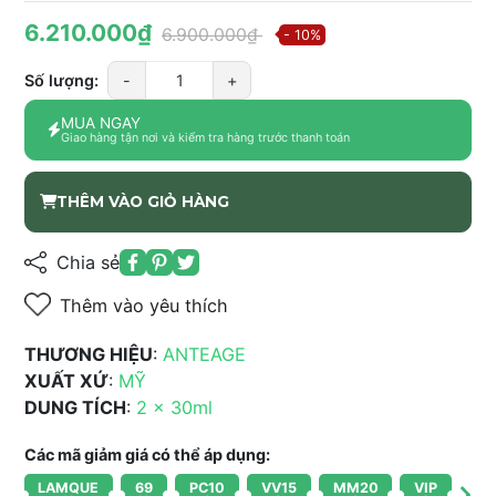
6.210.000₫
6.900.000₫
- 10%
Số lượng:
-
+
MUA NGAY
Giao hàng tận nơi và kiểm tra hàng trước thanh toán
THÊM VÀO GIỎ HÀNG
Chia sẻ
Thêm vào yêu thích
THƯƠNG HIỆU
:
ANTEAGE
XUẤT XỨ
:
MỸ
DUNG TÍCH
:
2 x 30ml
Các mã giảm giá có thể áp dụng:
LAMQUE
69
PC10
VV15
MM20
VIP