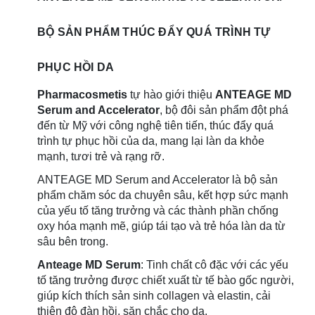
BỘ SẢN PHẨM THÚC ĐẨY QUÁ TRÌNH TỰ
PHỤC HỒI DA
Pharmacosmetis
tự hào giới thiệu
ANTEAGE MD
Serum and Accelerator
, bộ đôi sản phẩm đột phá
đến từ Mỹ với công nghệ tiên tiến, thúc đẩy quá
trình tự phục hồi của da, mang lại làn da khỏe
mạnh, tươi trẻ và rạng rỡ.
ANTEAGE MD Serum and Accelerator là bộ sản
phẩm chăm sóc da chuyên sâu, kết hợp sức mạnh
của yếu tố tăng trưởng và các thành phần chống
oxy hóa mạnh mẽ, giúp tái tạo và trẻ hóa làn da từ
sâu bên trong.
Anteage MD Serum
: Tinh chất cô đặc với các yếu
tố tăng trưởng được chiết xuất từ tế bào gốc người,
giúp kích thích sản sinh collagen và elastin, cải
thiện độ đàn hồi, săn chắc cho da.