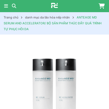
Trang chủ
danh mục da lão hóa nếp nhăn
ANTEAGE MD
SERUM AND ACCELERATOR/ BỘ SẢN PHẨM THÚC ĐẨY QUÁ TRÌNH
TỰ PHỤC HỒI DA