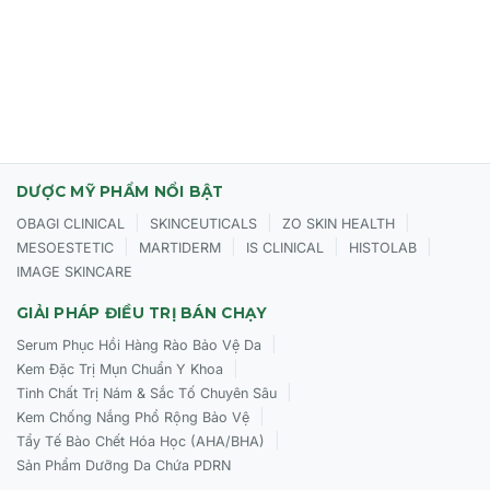
Người thường xuyên làm việc với máy tính, thức khuya
khiến mắt mệt mỏi.
Cách sử dụng chuyên gia CỦA BIODERMA Sensibio
Eye+
Lấy một lượng nhỏ bằng hạt đậu chia đều cho hai mắt và
DƯỢC MỸ PHẨM NỔI BẬT
thực hiện theo các bước sau:
|
|
|
OBAGI CLINICAL
SKINCEUTICALS
ZO SKIN HEALTH
Bước 1 (Kích hoạt):
Dùng ngón áp út ấn nhẹ vào 4 điểm
|
|
|
|
MESOESTETIC
MARTIDERM
IS CLINICAL
HISTOLAB
dưới mắt để kích thích hệ bạch huyết và giảm tích nước.
IMAGE SKINCARE
Lặp lại 3 lần.
GIẢI PHÁP ĐIỀU TRỊ BÁN CHẠY
Bước 2 (Thoa kem):
Dùng ngón tay thoa nhẹ sản phẩm
|
Serum Phục Hồi Hàng Rào Bảo Vệ Da
theo hướng từ trong ra ngoài (cả mí trên và mí dưới). Lặp
|
Kem Đặc Trị Mụn Chuẩn Y Khoa
lại 3 lần.
|
Tinh Chất Trị Nám & Sắc Tố Chuyên Sâu
Tần suất:
Sử dụng 2 lần/ngày (sáng và tối) sau bước làm
|
Kem Chống Nắng Phổ Rộng Bảo Vệ
sạch.
|
Tẩy Tế Bào Chết Hóa Học (AHA/BHA)
Sản Phẩm Dưỡng Da Chứa PDRN