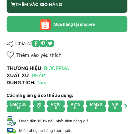
THÊM VÀO GIỎ HÀNG
Mua hàng tại shopee
Chia sẻ
Thêm vào yêu thích
THƯƠNG HIỆU
:
BIODERMA
XUẤT XỨ
:
PHÁP
DUNG TÍCH
:
15ml
Các mã giảm giá có thể áp dụng:
LAMQUE
69
PC10
VV15
MM20
VIP
N
K
0
0
0
6
Hoàn tiền 150% nếu phát hiện hàng giả
Miễn phí giao hàng toàn quốc