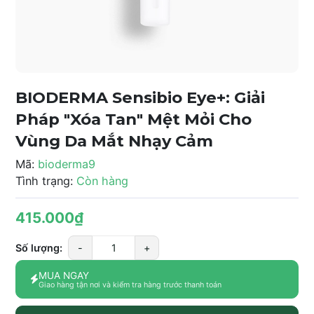
BIODERMA Sensibio Eye+: Giải
Pháp "Xóa Tan" Mệt Mỏi Cho
Vùng Da Mắt Nhạy Cảm
Mã:
bioderma9
Tình trạng:
Còn hàng
415.000₫
Số lượng:
-
+
MUA NGAY
Giao hàng tận nơi và kiểm tra hàng trước thanh toán