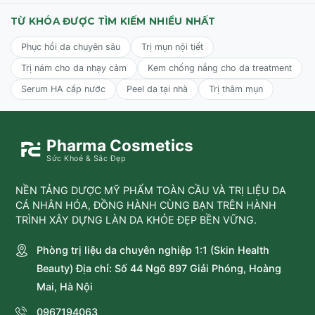
TỪ KHÓA ĐƯỢC TÌM KIẾM NHIỀU NHẤT
Phục hồi da chuyên sâu
Trị mụn nội tiết
Trị nám cho da nhạy cảm
Kem chống nắng cho da treatment
Serum HA cấp nước
Peel da tại nhà
Trị thâm mụn
Pharma Cosmetics
Sức Khoẻ & Sắc Đẹp
NỀN TẢNG DƯỢC MỸ PHẨM TOÀN CẦU VÀ TRỊ LIỆU DA
CÁ NHÂN HÓA, ĐỒNG HÀNH CÙNG BẠN TRÊN HÀNH
TRÌNH XÂY DỰNG LÀN DA KHỎE ĐẸP BỀN VỮNG.
Phòng trị liệu da chuyên nghiệp 1:1 (Skin Health
Beauty) Địa chỉ: Số 44 Ngõ 897 Giải Phóng, Hoàng
Mai, Hà Nội
0967194063