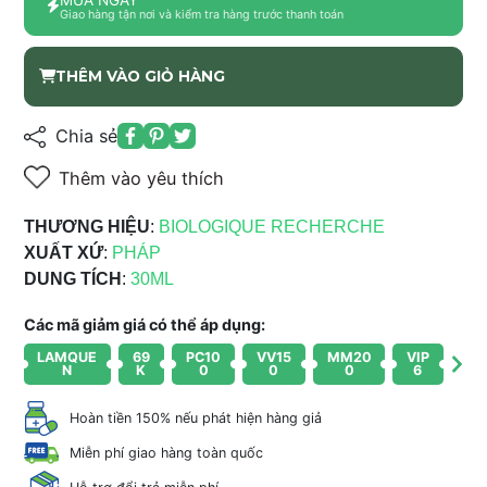
Giao hàng tận nơi và kiểm tra hàng trước thanh toán
THÊM VÀO GIỎ HÀNG
Chia sẻ
Thêm vào yêu thích
THƯƠNG HIỆU
:
BIOLOGIQUE RECHERCHE
XUẤT XỨ
:
PHÁP
DUNG TÍCH
:
30
ML
Các mã giảm giá có thể áp dụng:
LAMQUE
69
PC10
VV15
MM20
VIP
N
K
0
0
0
6
Hoàn tiền 150% nếu phát hiện hàng giả
Miễn phí giao hàng toàn quốc