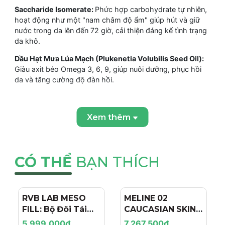
Saccharide Isomerate:
Phức hợp carbohydrate tự nhiên,
hoạt động như một "nam châm độ ẩm" giúp hút và giữ
nước trong da lên đến 72 giờ, cải thiện đáng kể tình trạng
da khô.
Dầu Hạt Mưa Lúa Mạch (Plukenetia Volubilis Seed Oil):
Giàu axit béo Omega 3, 6, 9, giúp nuôi dưỡng, phục hồi
da và tăng cường độ đàn hồi.
Chiết xuất Alisma Orientale:
Có tác dụng dưỡng ẩm và
làm dịu da, giúp giảm tình trạng mất nước xuyên biểu bì.
Xem thêm
Biosaccharide Gum-4:
Tạo thành một lớp màng bảo vệ
vô hình trên bề mặt da, giúp chống lại các tác nhân gây
hại từ môi trường và giữ ẩm.
CÓ THỂ
BẠN THÍCH
Glycerin:
Chất hút ẩm quen thuộc, giúp kéo nước từ
không khí vào da, duy trì độ ẩm cần thiết.
Tocopherol (Vitamin E):
Chất chống oxy hóa mạnh mẽ,
RVB LAB MESO
- 4%
MELINE 02
- 15%
bảo vệ da khỏi tác hại của gốc tự do và cải thiện sức
FILL: Bộ Đôi Tái
CAUCASIAN SKIN
khỏe tổng thể của da.
Tạo & Nâng Cơ
DAY/NIGHT / BỘ
5.999.000₫
7.267.500₫