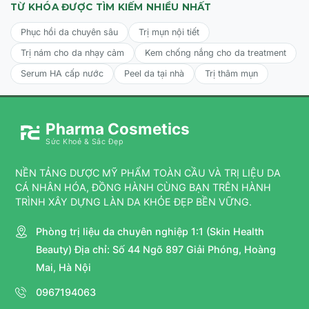
TỪ KHÓA ĐƯỢC TÌM KIẾM NHIỀU NHẤT
Phục hồi da chuyên sâu
Trị mụn nội tiết
Trị nám cho da nhạy cảm
Kem chống nắng cho da treatment
Serum HA cấp nước
Peel da tại nhà
Trị thâm mụn
Pharma Cosmetics
Sức Khoẻ & Sắc Đẹp
NỀN TẢNG DƯỢC MỸ PHẨM TOÀN CẦU VÀ TRỊ LIỆU DA
CÁ NHÂN HÓA, ĐỒNG HÀNH CÙNG BẠN TRÊN HÀNH
TRÌNH XÂY DỰNG LÀN DA KHỎE ĐẸP BỀN VỮNG.
Phòng trị liệu da chuyên nghiệp 1:1 (Skin Health
Beauty) Địa chỉ: Số 44 Ngõ 897 Giải Phóng, Hoàng
Mai, Hà Nội
0967194063