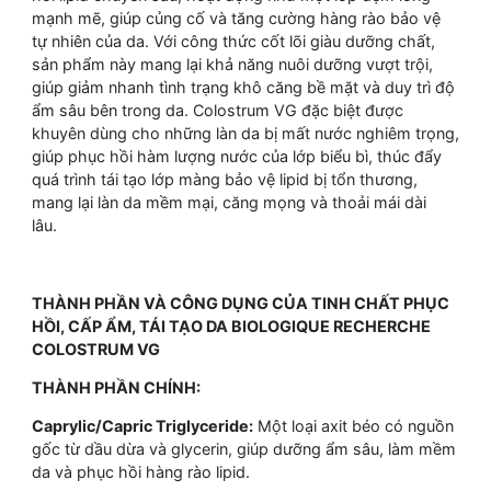
mạnh mẽ, giúp củng cố và tăng cường hàng rào bảo vệ
tự nhiên của da. Với công thức cốt lõi giàu dưỡng chất,
sản phẩm này mang lại khả năng nuôi dưỡng vượt trội,
giúp giảm nhanh tình trạng khô căng bề mặt và duy trì độ
ẩm sâu bên trong da. Colostrum VG đặc biệt được
khuyên dùng cho những làn da bị mất nước nghiêm trọng,
giúp phục hồi hàm lượng nước của lớp biểu bì, thúc đẩy
quá trình tái tạo lớp màng bảo vệ lipid bị tổn thương,
mang lại làn da mềm mại, căng mọng và thoải mái dài
lâu.
THÀNH PHẦN VÀ CÔNG DỤNG CỦA TINH CHẤT PHỤC
HỒI, CẤP ẨM, TÁI TẠO DA BIOLOGIQUE RECHERCHE
COLOSTRUM VG
THÀNH PHẦN CHÍNH:
Caprylic/Capric Triglyceride:
Một loại axit béo có nguồn
gốc từ dầu dừa và glycerin, giúp dưỡng ẩm sâu, làm mềm
da và phục hồi hàng rào lipid.