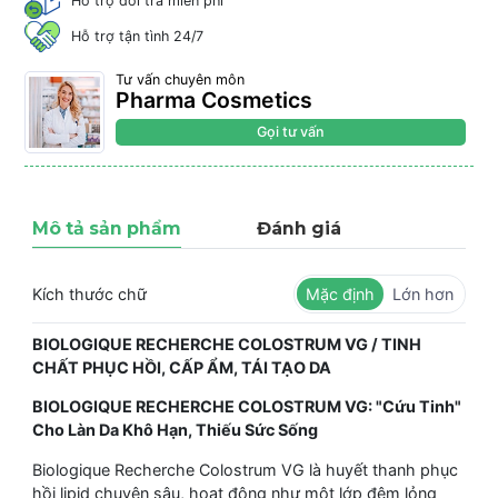
Hỗ trợ đổi trả miễn phí
Hỗ trợ tận tình 24/7
Tư vấn chuyên môn
Pharma Cosmetics
Gọi tư vấn
Mô tả sản phẩm
Đánh giá
Kích thước chữ
Mặc định
Lớn hơn
BIOLOGIQUE RECHERCHE COLOSTRUM VG / TINH
CHẤT PHỤC HỒI, CẤP ẨM, TÁI TẠO DA
BIOLOGIQUE RECHERCHE COLOSTRUM VG: "Cứu Tinh"
Cho Làn Da Khô Hạn, Thiếu Sức Sống
Biologique Recherche Colostrum VG là huyết thanh phục
hồi lipid chuyên sâu, hoạt động như một lớp đệm lỏng