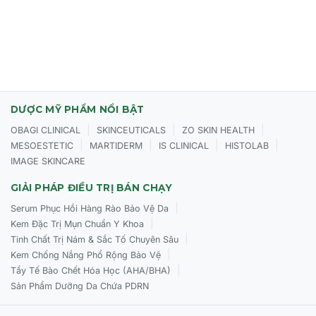
Massage nhẹ nhàng theo hướng từ dưới lên trên, từ trong
ra ngoài cho đến khi sản phẩm thẩm thấu hoàn toàn.
Sử dụng vào buổi sáng và/hoặc buổi tối, tùy theo nhu cầu
của làn da.
Có thể kết hợp với các huyết thanh khác của Biologique
Recherche hoặc kem dưỡng ẩm để tối ưu hiệu quả.
DƯỢC MỸ PHẨM NỔI BẬT
|
|
|
OBAGI CLINICAL
SKINCEUTICALS
ZO SKIN HEALTH
|
|
|
|
MESOESTETIC
MARTIDERM
IS CLINICAL
HISTOLAB
IMAGE SKINCARE
GIẢI PHÁP ĐIỀU TRỊ BÁN CHẠY
|
Serum Phục Hồi Hàng Rào Bảo Vệ Da
|
Kem Đặc Trị Mụn Chuẩn Y Khoa
|
Tinh Chất Trị Nám & Sắc Tố Chuyên Sâu
|
Kem Chống Nắng Phổ Rộng Bảo Vệ
|
Tẩy Tế Bào Chết Hóa Học (AHA/BHA)
Sản Phẩm Dưỡng Da Chứa PDRN