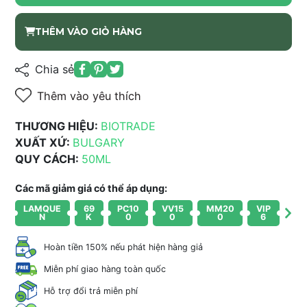
THÊM VÀO GIỎ HÀNG
Chia sẻ
Thêm vào yêu thích
THƯƠNG HIỆU:
BIOTRADE
XUẤT XỨ:
BULGARY
QUY CÁCH:
50ML
Các mã giảm giá có thể áp dụng:
LAMQUE
69
PC10
VV15
MM20
VIP
N
K
0
0
0
6
Hoàn tiền 150% nếu phát hiện hàng giả
Miễn phí giao hàng toàn quốc
Hỗ trợ đổi trả miễn phí