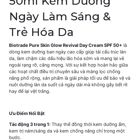
50ml Kem Dưỡng
Ngày Làm Sáng &
Trẻ Hóa Da
Biotrade Pure Skin Glow Revival Day Cream SPF 50+
là
dòng kem dưỡng ban ngày cao cấp giúp tái cấu trúc làn
da, làm chậm các dấu hiệu lão hóa sớm và mang lại vẻ
ngoài rạng rỡ, căng mọng. Với sự kết hợp hoàn hảo giữa
các hoạt chất điều trị chuyên sâu và màng lọc chống
nắng phổ rộng, sản phẩm là giải pháp tối ưu để bảo vệ và
nuôi dưỡng làn da suốt cả ngày dài mà không gây bết rít
hay để lại vệt trắng.
Ưu Điểm Nổi Bật
Tác động 3 trong 1:
Thay thế đồng thời kem dưỡng ẩm,
kem trị nám/sáng da và kem chống nắng chỉ trong một
bước.