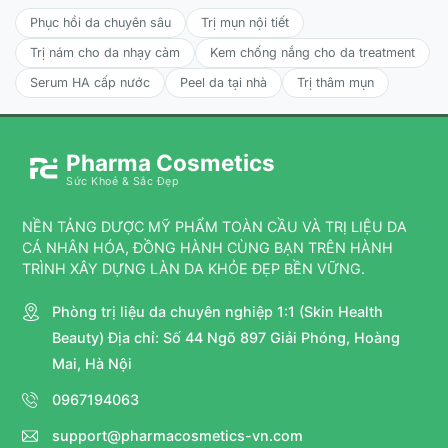
Phục hồi da chuyên sâu
Trị mụn nội tiết
Trị nám cho da nhạy cảm
Kem chống nắng cho da treatment
Serum HA cấp nước
Peel da tại nhà
Trị thâm mụn
Pharma Cosmetics
Sức Khoẻ & Sắc Đẹp
NỀN TẢNG DƯỢC MỸ PHẨM TOÀN CẦU VÀ TRỊ LIỆU DA
CÁ NHÂN HÓA, ĐỒNG HÀNH CÙNG BẠN TRÊN HÀNH
TRÌNH XÂY DỰNG LÀN DA KHỎE ĐẸP BỀN VỮNG.
Phòng trị liệu da chuyên nghiệp 1:1 (Skin Health
Beauty) Địa chỉ: Số 44 Ngõ 897 Giải Phóng, Hoàng
Mai, Hà Nội
0967194063
support@pharmacosmetics-vn.com