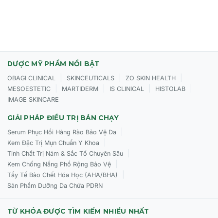
Da có lỗ chân lông to và bề mặt da kém mịn màng.
Da xuất hiện các nếp nhăn nhỏ và các dấu hiệu lão hóa
đầu tiên.
Cách Sử Dụng CỦA Biotrade Pure Skin Glow Revival Day
DƯỢC MỸ PHẨM NỔI BẬT
Cream SPF 50+
|
|
|
OBAGI CLINICAL
SKINCEUTICALS
ZO SKIN HEALTH
|
|
|
|
MESOESTETIC
MARTIDERM
IS CLINICAL
HISTOLAB
Làm sạch da mặt và cổ vào mỗi buổi sáng.
IMAGE SKINCARE
Lấy một lượng kem vừa đủ, thoa đều và massage nhẹ
nhàng để dưỡng chất thẩm thấu.
GIẢI PHÁP ĐIỀU TRỊ BÁN CHẠY
|
Serum Phục Hồi Hàng Rào Bảo Vệ Da
Lưu ý:
Nếu bạn hoạt động ngoài trời trong thời gian dài,
|
Kem Đặc Trị Mụn Chuẩn Y Khoa
bơi lội hoặc đổ mồ hôi nhiều, hãy thoa lại sau mỗi 2-3
|
Tinh Chất Trị Nám & Sắc Tố Chuyên Sâu
tiếng để duy trì hiệu quả bảo vệ da tốt nhất.
|
Kem Chống Nắng Phổ Rộng Bảo Vệ
|
Tẩy Tế Bào Chết Hóa Học (AHA/BHA)
Sản Phẩm Dưỡng Da Chứa PDRN
TỪ KHÓA ĐƯỢC TÌM KIẾM NHIỀU NHẤT