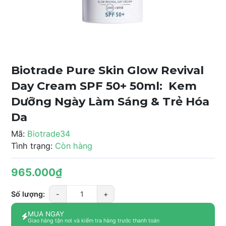
Biotrade Pure Skin Glow Revival
Day Cream SPF 50+ 50ml: Kem
Dưỡng Ngày Làm Sáng & Trẻ Hóa
Da
Mã:
Biotrade34
Tình trạng:
Còn hàng
965.000₫
Số lượng:
-
+
MUA NGAY
Giao hàng tận nơi và kiểm tra hàng trước thanh toán