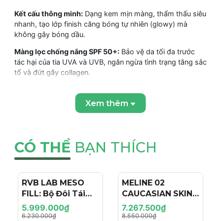
Kết cấu thông minh:
Dạng kem mịn màng, thẩm thấu siêu
nhanh, tạo lớp finish căng bóng tự nhiên (glowy) mà
không gây bóng dầu.
Màng lọc chống nắng SPF 50+:
Bảo vệ da tối đa trước
tác hại của tia UVA và UVB, ngăn ngừa tình trạng tăng sắc
tố và đứt gãy collagen.
Không để lại vệt trắng:
Phù hợp làm lớp lót trang điểm
hoàn hảo cho mọi tông da.
Xem thêm
THÀNH PHẦN VÀ CÔNG DỤNG CỦA Biotrade Pure Skin
CÓ THỂ
BẠN THÍCH
Glow Revival Day Cream SPF 50+
Thành Phần Chính
Tranexamic Acid:
Hoạt chất "vàng" trong việc ức chế
RVB LAB MESO
- 4%
MELINE 02
- 15%
tổng hợp melanin, giúp làm mờ thâm nám, dưỡng da
FILL: Bộ Đôi Tái
CAUCASIAN SKIN
trắng sáng lâu dài và tái tạo nền da.
Tạo & Nâng Cơ
DAY/NIGHT / BỘ
5.999.000₫
7.267.500₫
Chuyên Sâu - Hiệu
ĐÔI TRỊ NÁM
6.230.000₫
8.550.000₫
Niacinamide (Vitamin B3):
Cải thiện độ đàn hồi, làm thu