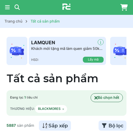
Trang chủ
Tất cả sản phẩm
LAMQUEN
Khách mới tặng mã làm quen giảm 50k
tất cả sản phẩm
Lấy mã
HSD:
Tất cả sản phẩm
Bỏ chọn hết
Đang lọc
1
tiêu chí
×
THƯƠNG HIỆU:
BLACKMORES
Sắp xếp
Bộ lọc
5887
sản phẩm