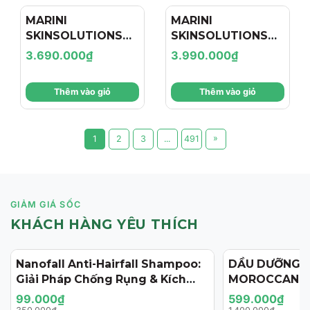
MARINI
MARINI
SKINSOLUTIONS
SKINSOLUTIONS
Duality™ – Tinh
Transformation
3.690.000₫
3.990.000₫
Chất Hỗ Trợ Giảm
Face Cream – Kem
Mụn Và Cải Thiện
Dưỡng Hỗ Trợ Tái
Thêm vào giỏ
Thêm vào giỏ
Dấu Hiệu Lão Hóa
Tạo, Giảm Nếp
Nhăn Và Săn Chắc
Da
»
1
2
3
...
491
GIẢM GIÁ SỐC
KHÁCH HÀNG YÊU THÍCH
Nanofall Anti-Hairfall Shampoo:
DẦU DƯỠNG 
- 72%
- 57%
Giải Pháp Chống Rụng & Kích
MOROCCANOI
Thích Mọc Tóc Chuẩn Y Khoa
125ML (PHIÊN
99.000₫
599.000₫