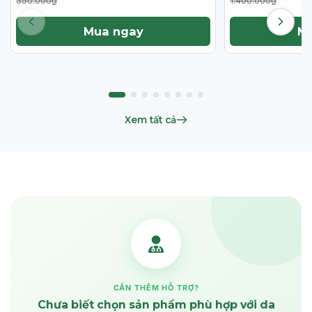
350.000₫
1.400.000₫
Mua ngay
M
Xem tất cả
CẦN THÊM HỖ TRỢ?
Chưa biết chọn sản phẩm phù hợp với da