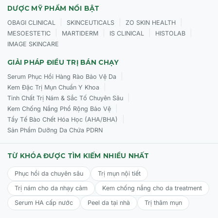
DƯỢC MỸ PHẨM NỔI BẬT
|
|
|
OBAGI CLINICAL
SKINCEUTICALS
ZO SKIN HEALTH
|
|
|
|
MESOESTETIC
MARTIDERM
IS CLINICAL
HISTOLAB
IMAGE SKINCARE
GIẢI PHÁP ĐIỀU TRỊ BÁN CHẠY
|
Serum Phục Hồi Hàng Rào Bảo Vệ Da
|
Kem Đặc Trị Mụn Chuẩn Y Khoa
|
Tinh Chất Trị Nám & Sắc Tố Chuyên Sâu
|
Kem Chống Nắng Phổ Rộng Bảo Vệ
|
Tẩy Tế Bào Chết Hóa Học (AHA/BHA)
Sản Phẩm Dưỡng Da Chứa PDRN
TỪ KHÓA ĐƯỢC TÌM KIẾM NHIỀU NHẤT
Phục hồi da chuyên sâu
Trị mụn nội tiết
Trị nám cho da nhạy cảm
Kem chống nắng cho da treatment
Serum HA cấp nước
Peel da tại nhà
Trị thâm mụn