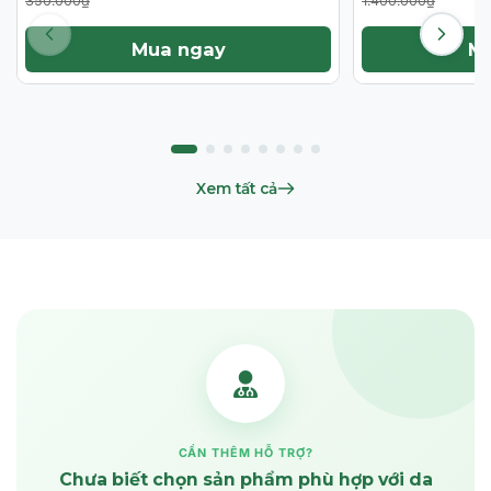
350.000₫
1.400.000₫
Mua ngay
M
Xem tất cả
CẦN THÊM HỖ TRỢ?
Chưa biết chọn sản phẩm phù hợp với da