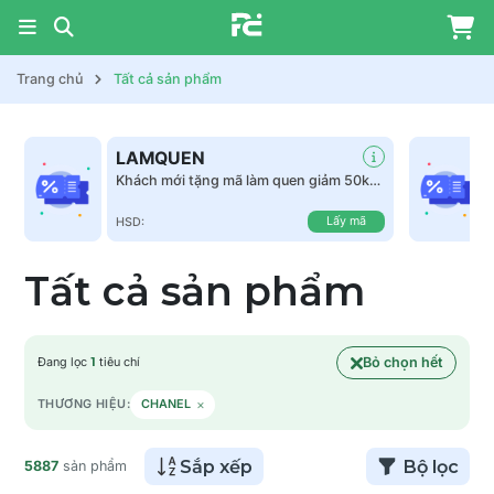
Trang chủ
Tất cả sản phẩm
LAMQUEN
Khách mới tặng mã làm quen giảm 50k
tất cả sản phẩm
Lấy mã
HSD:
Tất cả sản phẩm
Bỏ chọn hết
Đang lọc
1
tiêu chí
×
THƯƠNG HIỆU:
CHANEL
Sắp xếp
Bộ lọc
5887
sản phẩm