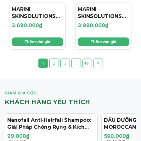
MARINI
MARINI
SKINSOLUTIONS
SKINSOLUTIONS
Duality™ – Tinh
Transformation
3.690.000₫
3.990.000₫
Chất Hỗ Trợ Giảm
Face Cream – Kem
Mụn Và Cải Thiện
Dưỡng Hỗ Trợ Tái
Thêm vào giỏ
Thêm vào giỏ
Dấu Hiệu Lão Hóa
Tạo, Giảm Nếp
Nhăn Và Săn Chắc
Da
»
1
2
3
...
491
GIẢM GIÁ SỐC
KHÁCH HÀNG YÊU THÍCH
Nanofall Anti-Hairfall Shampoo:
DẦU DƯỠNG 
- 72%
- 57%
Giải Pháp Chống Rụng & Kích
MOROCCANOI
Thích Mọc Tóc Chuẩn Y Khoa
125ML (PHIÊN
99.000₫
599.000₫