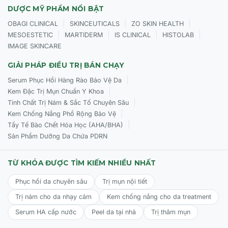
DƯỢC MỸ PHẨM NỔI BẬT
|
|
|
OBAGI CLINICAL
SKINCEUTICALS
ZO SKIN HEALTH
|
|
|
|
MESOESTETIC
MARTIDERM
IS CLINICAL
HISTOLAB
IMAGE SKINCARE
GIẢI PHÁP ĐIỀU TRỊ BÁN CHẠY
|
Serum Phục Hồi Hàng Rào Bảo Vệ Da
|
Kem Đặc Trị Mụn Chuẩn Y Khoa
|
Tinh Chất Trị Nám & Sắc Tố Chuyên Sâu
|
Kem Chống Nắng Phổ Rộng Bảo Vệ
|
Tẩy Tế Bào Chết Hóa Học (AHA/BHA)
Sản Phẩm Dưỡng Da Chứa PDRN
TỪ KHÓA ĐƯỢC TÌM KIẾM NHIỀU NHẤT
Phục hồi da chuyên sâu
Trị mụn nội tiết
Trị nám cho da nhạy cảm
Kem chống nắng cho da treatment
Serum HA cấp nước
Peel da tại nhà
Trị thâm mụn