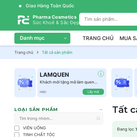
Giao Hàng Toàn Quốc
Pharma Cosmetics
Sức Khoẻ & Sắc Đẹp
Danh mục
TRANG CHỦ
MUA S
Trang chủ
Tất cả sản phẩm
LAMQUEN
Khách mới tặng mã làm quen
giảm 50k tất cả sản phẩm
Lấy mã
HSD:
Tất 
LOẠI SẢN PHẨM
VIÊN UỐNG
Đang lọc
1
TINH CHẤT TÓC