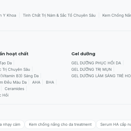
|
|
n Y Khoa
Tinh Chất Trị Nám & Sắc Tố Chuyên Sâu
Kem Chống Nắn
ần hoạt chất
Gel dưỡng
 Tạo Da
GEL DƯỠNG PHỤC HỒI DA
c Trị Chuyên Sâu
GEL DƯỠNG TRỊ MỤN
 (Vitamin B3) Sáng Da
GEL DƯỠNG LÀM SÁNG TRẺ HO
àm Đều Màu Da
AHA
BHA
Ceramides
c Hồi
da nhạy cảm
Kem chống nắng cho da treatment
Serum HA cấp n