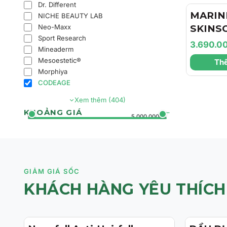
Dr. Different
Căng M
MARIN
NICHE BEAUTY LAB
Neo-Maxx
SKINS
Sport Research
Marini
3.690.0
Mineaderm
Face Lo
Mesoestetic®
Thê
Chất D
Morphiya
Da Và 
CODEAGE
Mờ Tăn
Xem thêm (404)
KHOẢNG GIÁ
0đ
5.000.000đ+
GIẢM GIÁ SỐC
KHÁCH HÀNG YÊU THÍCH