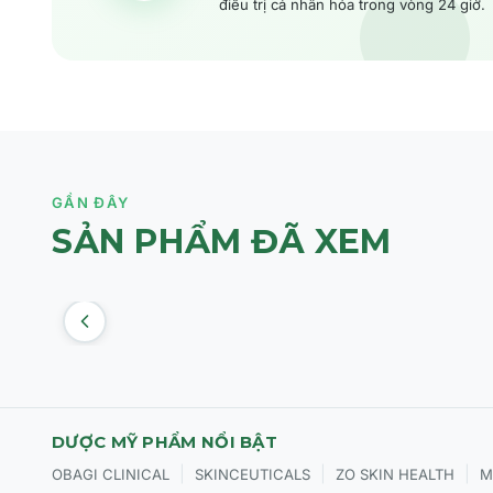
điều trị cá nhân hóa trong vòng 24 giờ.
GẦN ĐÂY
SẢN PHẨM ĐÃ XEM
DƯỢC MỸ PHẨM NỔI BẬT
|
|
|
OBAGI CLINICAL
SKINCEUTICALS
ZO SKIN HEALTH
M