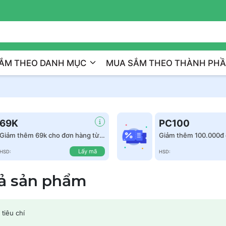
Trị Liệu Da Cá Nhân Hóa
ẮM THEO DANH MỤC
MUA SẮM THEO THÀNH PH
69K
PC100
Giảm thêm 69k cho đơn hàng từ
Giảm thêm 100.000đ 
999k
hàng từ 1.500.000đ
Lấy mã
HSD:
HSD:
cả sản phẩm
tiêu chí