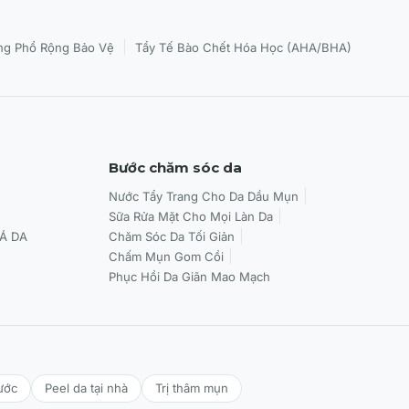
|
g Phổ Rộng Bảo Vệ
Tẩy Tế Bào Chết Hóa Học (AHA/BHA)
Bước chăm sóc da
Nước Tẩy Trang Cho Da Dầu Mụn
Sữa Rửa Mặt Cho Mọi Làn Da
Á DA
Chăm Sóc Da Tối Giản
Chấm Mụn Gom Cồi
Phục Hồi Da Giãn Mao Mạch
ước
Peel da tại nhà
Trị thâm mụn