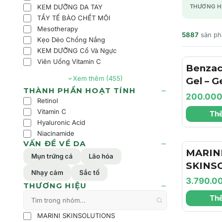
KEM DƯỠNG DA TAY
THƯƠNG H
TẨY TẾ BÀO CHẾT MÔI
Mesotherapy
5887
sản p
Kẹo Dẻo Chống Nắng
KEM DƯỠNG Cổ Và Ngực
Viên Uống Vitamin C
Benzac
Xem thêm (455)
Gel – 
THÀNH PHẦN HOẠT TÍNH
Trợ Là
200.00
Retinol
Dịu Nh
Vitamin C
Thê
Dầu Ch
Hyaluronic Acid
Cảm
Niacinamide
VẤN ĐỀ VỀ DA
MARIN
Mụn trứng cá
Lão hóa
SKINS
Nhạy cảm
Sắc tố
Hyla3D
3.790.0
THƯƠNG HIỆU
Cream 
Thê
Dưỡng 
Dưỡng 
MARINI SKINSOLUTIONS