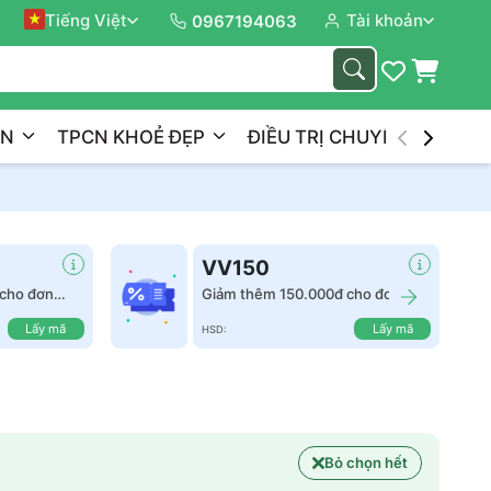
Tiếng Việt
Tài khoản
Đồng 
0967194063
ẦN
TPCN KHOẺ ĐẸP
ĐIỀU TRỊ CHUYÊN NGHIỆP
VV150
cho đơn
Giảm thêm 150.000đ cho đơn
hàng từ 2.500.000đ
Lấy mã
Lấy mã
HSD:
Bỏ chọn hết