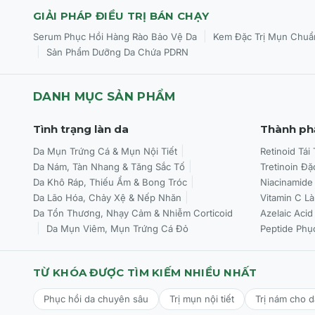
GIẢI PHÁP ĐIỀU TRỊ BÁN CHẠY
|
Serum Phục Hồi Hàng Rào Bảo Vệ Da
Kem Đặc Trị Mụn Chuẩ
|
Sản Phẩm Dưỡng Da Chứa PDRN
DANH MỤC SẢN PHẨM
Tình trạng làn da
Thành ph
Da Mụn Trứng Cá & Mụn Nội Tiết
Retinoid Tái
Da Nám, Tàn Nhang & Tăng Sắc Tố
Tretinoin Đặ
Da Khô Ráp, Thiếu Ẩm & Bong Tróc
Niacinamide
Da Lão Hóa, Chảy Xệ & Nếp Nhăn
Vitamin C L
Da Tổn Thương, Nhạy Cảm & Nhiễm Corticoid
Azelaic Acid
Da Mụn Viêm, Mụn Trứng Cá Đỏ
Peptide Phụ
TỪ KHÓA ĐƯỢC TÌM KIẾM NHIỀU NHẤT
Phục hồi da chuyên sâu
Trị mụn nội tiết
Trị nám cho 