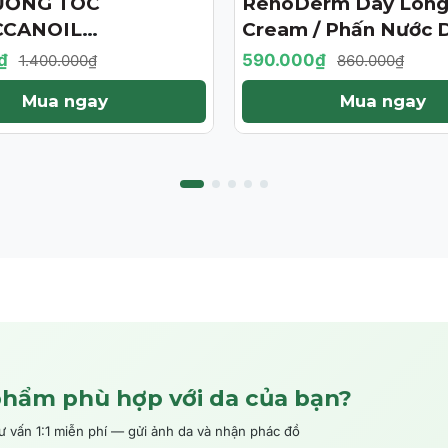
ƯỠNG TÓC
RenoDerm Day Long
- 31%
CANOIL
Cream / Phấn Nước 
ENT 125ML (PHIÊN
Da Chống Nắng- Ma
₫
590.000₫
1.400.000₫
860.000₫
ỚI HẠN)
Tự Nhiên
Mua ngay
Mua ngay
phẩm phù hợp với da của bạn?
ấn 1:1 miễn phí — gửi ảnh da và nhận phác đồ