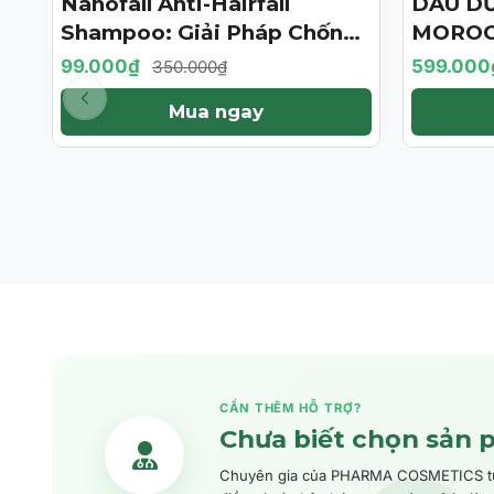
Nanofall Anti-Hairfall
DẦU D
- 72%
- 57%
Shampoo: Giải Pháp Chống
MOROC
Rụng & Kích Thích Mọc Tóc
TREATM
99.000₫
599.000
350.000₫
Chuẩn Y Khoa
BẢN GI
Mua ngay
CẦN THÊM HỖ TRỢ?
Chưa biết chọn sản 
Chuyên gia của PHARMA COSMETICS tư v