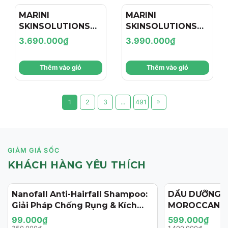
MARINI
MARINI
SKINSOLUTIONS
SKINSOLUTIONS
Duality™ – Tinh
Transformation
3.690.000₫
3.990.000₫
Chất Hỗ Trợ Giảm
Face Cream – Kem
Mụn Và Cải Thiện
Dưỡng Hỗ Trợ Tái
Thêm vào giỏ
Thêm vào giỏ
Dấu Hiệu Lão Hóa
Tạo, Giảm Nếp
Nhăn Và Săn Chắc
Da
»
1
2
3
...
491
GIẢM GIÁ SỐC
KHÁCH HÀNG YÊU THÍCH
Nanofall Anti-Hairfall Shampoo:
DẦU DƯỠNG 
- 72%
- 57%
Giải Pháp Chống Rụng & Kích
MOROCCANOI
Thích Mọc Tóc Chuẩn Y Khoa
125ML (PHIÊN
99.000₫
599.000₫