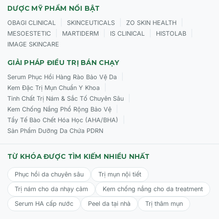
DƯỢC MỸ PHẨM NỔI BẬT
|
|
|
OBAGI CLINICAL
SKINCEUTICALS
ZO SKIN HEALTH
|
|
|
|
MESOESTETIC
MARTIDERM
IS CLINICAL
HISTOLAB
IMAGE SKINCARE
GIẢI PHÁP ĐIỀU TRỊ BÁN CHẠY
|
Serum Phục Hồi Hàng Rào Bảo Vệ Da
|
Kem Đặc Trị Mụn Chuẩn Y Khoa
|
Tinh Chất Trị Nám & Sắc Tố Chuyên Sâu
|
Kem Chống Nắng Phổ Rộng Bảo Vệ
|
Tẩy Tế Bào Chết Hóa Học (AHA/BHA)
Sản Phẩm Dưỡng Da Chứa PDRN
TỪ KHÓA ĐƯỢC TÌM KIẾM NHIỀU NHẤT
Phục hồi da chuyên sâu
Trị mụn nội tiết
Trị nám cho da nhạy cảm
Kem chống nắng cho da treatment
Serum HA cấp nước
Peel da tại nhà
Trị thâm mụn