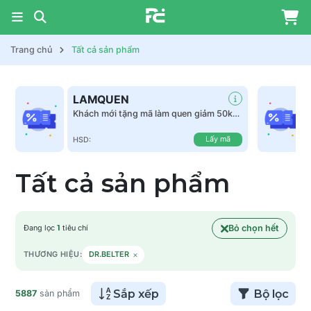
Trang chủ
Tất cả sản phẩm
LAMQUEN
Khách mới tặng mã làm quen giảm 50k
tất cả sản phẩm
Lấy mã
HSD:
Tất cả sản phẩm
Bỏ chọn hết
Đang lọc
1
tiêu chí
×
THƯƠNG HIỆU:
DR.BELTER
Sắp xếp
Bộ lọc
5887
sản phẩm