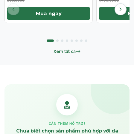
350.000₫
1.400.000₫
Mua ngay
M
Xem tất cả
CẦN THÊM HỖ TRỢ?
Chưa biết chọn sản phẩm phù hợp với da