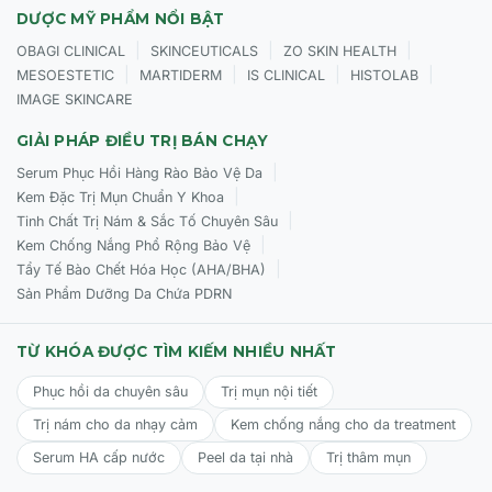
DƯỢC MỸ PHẨM NỔI BẬT
|
|
|
OBAGI CLINICAL
SKINCEUTICALS
ZO SKIN HEALTH
|
|
|
|
MESOESTETIC
MARTIDERM
IS CLINICAL
HISTOLAB
IMAGE SKINCARE
GIẢI PHÁP ĐIỀU TRỊ BÁN CHẠY
|
Serum Phục Hồi Hàng Rào Bảo Vệ Da
|
Kem Đặc Trị Mụn Chuẩn Y Khoa
|
Tinh Chất Trị Nám & Sắc Tố Chuyên Sâu
|
Kem Chống Nắng Phổ Rộng Bảo Vệ
|
Tẩy Tế Bào Chết Hóa Học (AHA/BHA)
Sản Phẩm Dưỡng Da Chứa PDRN
TỪ KHÓA ĐƯỢC TÌM KIẾM NHIỀU NHẤT
Phục hồi da chuyên sâu
Trị mụn nội tiết
Trị nám cho da nhạy cảm
Kem chống nắng cho da treatment
Serum HA cấp nước
Peel da tại nhà
Trị thâm mụn