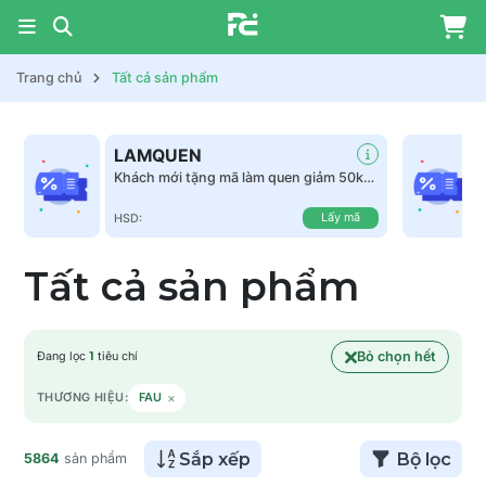
Trang chủ
Tất cả sản phẩm
LAMQUEN
Khách mới tặng mã làm quen giảm 50k
tất cả sản phẩm
Lấy mã
HSD:
Tất cả sản phẩm
Bỏ chọn hết
Đang lọc
1
tiêu chí
×
THƯƠNG HIỆU:
FAU
Sắp xếp
Bộ lọc
5864
sản phẩm