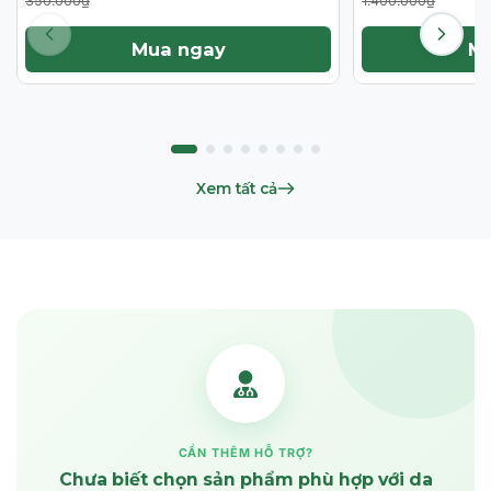
350.000₫
1.400.000₫
Mua ngay
M
Xem tất cả
CẦN THÊM HỖ TRỢ?
Chưa biết chọn sản phẩm phù hợp với da