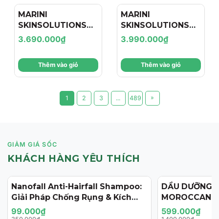
MARINI
MARINI
SKINSOLUTIONS
SKINSOLUTIONS
Duality™ – Tinh
Transformation
3.690.000₫
3.990.000₫
Chất Hỗ Trợ Giảm
Face Cream – Kem
Mụn Và Cải Thiện
Dưỡng Hỗ Trợ Tái
Thêm vào giỏ
Thêm vào giỏ
Dấu Hiệu Lão Hóa
Tạo, Giảm Nếp
Nhăn Và Săn Chắc
Da
»
1
2
3
...
489
GIẢM GIÁ SỐC
KHÁCH HÀNG YÊU THÍCH
Nanofall Anti-Hairfall Shampoo:
DẦU DƯỠNG 
- 72%
- 57%
Giải Pháp Chống Rụng & Kích
MOROCCANOI
Thích Mọc Tóc Chuẩn Y Khoa
125ML (PHIÊN
99.000₫
599.000₫