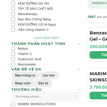
KEM DƯỠNG DA TAY
THƯƠNG H
TẨY TẾ BÀO CHẾT MÔI
Mesotherapy
5887
sản p
Kẹo Dẻo Chống Nắng
KEM DƯỠNG Cổ Và Ngực
Viên Uống Vitamin C
Benzac
Xem thêm (455)
Gel – 
THÀNH PHẦN HOẠT TÍNH
Trợ Là
200.00
Retinol
Dịu Nh
Vitamin C
Thê
Dầu Ch
Hyaluronic Acid
Cảm
Niacinamide
VẤN ĐỀ VỀ DA
MARIN
Mụn trứng cá
Lão hóa
SKINS
Nhạy cảm
Sắc tố
Hyla3D
3.790.0
THƯƠNG HIỆU
Cream 
Thê
Dưỡng 
Dưỡng 
MARINI SKINSOLUTIONS