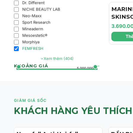
Dr. Different
Căng M
MARIN
NICHE BEAUTY LAB
Neo-Maxx
SKINS
Sport Research
Marini
3.690.0
Mineaderm
Face Lo
Mesoestetic®
Thê
Chất D
Morphiya
Da Và 
FEMFRESH
Mờ Tăn
Xem thêm (404)
KHOẢNG GIÁ
0đ
5.000.000đ+
GIẢM GIÁ SỐC
KHÁCH HÀNG YÊU THÍCH