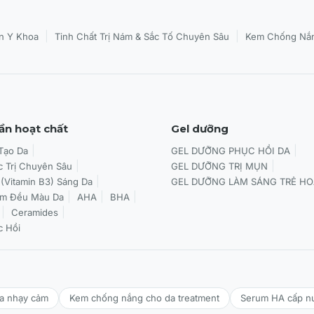
|
|
n Y Khoa
Tinh Chất Trị Nám & Sắc Tố Chuyên Sâu
Kem Chống Nắn
ần hoạt chất
Gel dưỡng
 Tạo Da
GEL DƯỠNG PHỤC HỒI DA
c Trị Chuyên Sâu
GEL DƯỠNG TRỊ MỤN
 (Vitamin B3) Sáng Da
GEL DƯỠNG LÀM SÁNG TRẺ HO
àm Đều Màu Da
AHA
BHA
Ceramides
c Hồi
da nhạy cảm
Kem chống nắng cho da treatment
Serum HA cấp n