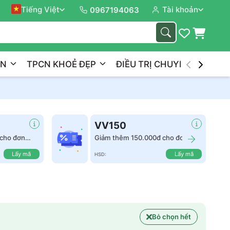
n Trên Hành Trình
Tiếng Việt
Tài khoản
0967194063
ẦN
TPCN KHOẺ ĐẸP
ĐIỀU TRỊ CHUYÊN NGHIỆP
VV150
cho đơn
Giảm thêm 150.000đ cho đơn
hàng từ 2.500.000đ
Lấy mã
Lấy mã
HSD:
Bỏ chọn hết