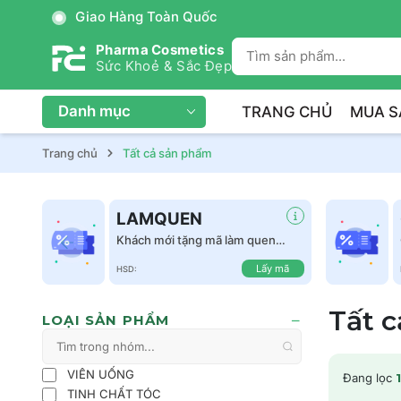
Trị Liệu Da Cá Nhân Hóa
Pharma Cosmetics
Sức Khoẻ & Sắc Đẹp
Danh mục
TRANG CHỦ
MUA S
Trang chủ
Tất cả sản phẩm
LAMQUEN
Khách mới tặng mã làm quen
giảm 50k tất cả sản phẩm
Lấy mã
HSD:
Tất 
LOẠI SẢN PHẨM
VIÊN UỐNG
Đang lọc
1
TINH CHẤT TÓC