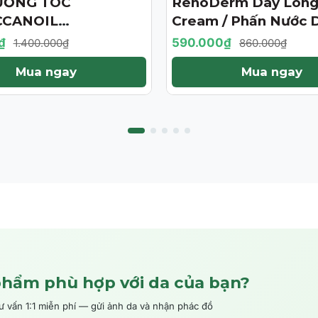
ƯỠNG TÓC
RenoDerm Day Long
- 31%
CANOIL
Cream / Phấn Nước 
ENT 125ML (PHIÊN
Da Chống Nắng- Ma
₫
590.000₫
1.400.000₫
860.000₫
ỚI HẠN)
Tự Nhiên
Mua ngay
Mua ngay
phẩm phù hợp với da của bạn?
ấn 1:1 miễn phí — gửi ảnh da và nhận phác đồ