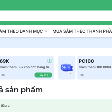
Đồng Hành Cùng Bạ
ẮM THEO DANH MỤC
MUA SẮM THEO THÀNH PH
69K
PC100
Giảm thêm 69k cho đơn hàng từ
Giảm thêm 100.000đ 
999k
hàng từ 1.500.000đ
Lấy mã
HSD:
HSD:
cả sản phẩm
tiêu chí