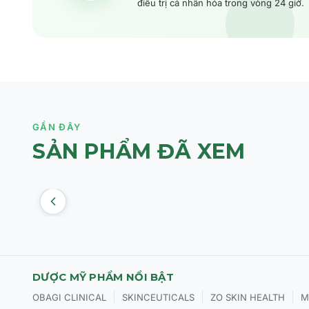
điều trị cá nhân hóa trong vòng 24 giờ.
GẦN ĐÂY
SẢN PHẨM ĐÃ XEM
DƯỢC MỸ PHẨM NỔI BẬT
|
|
|
OBAGI CLINICAL
SKINCEUTICALS
ZO SKIN HEALTH
M