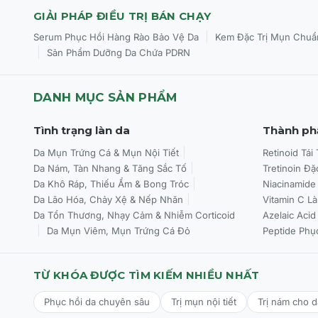
GIẢI PHÁP ĐIỀU TRỊ BÁN CHẠY
|
Serum Phục Hồi Hàng Rào Bảo Vệ Da
Kem Đặc Trị Mụn Chuẩ
|
Sản Phẩm Dưỡng Da Chứa PDRN
DANH MỤC SẢN PHẨM
Tình trạng làn da
Thành ph
Da Mụn Trứng Cá & Mụn Nội Tiết
Retinoid Tái
Da Nám, Tàn Nhang & Tăng Sắc Tố
Tretinoin Đặ
Da Khô Ráp, Thiếu Ẩm & Bong Tróc
Niacinamide
Da Lão Hóa, Chảy Xệ & Nếp Nhăn
Vitamin C L
Da Tổn Thương, Nhạy Cảm & Nhiễm Corticoid
Azelaic Acid
Da Mụn Viêm, Mụn Trứng Cá Đỏ
Peptide Phụ
TỪ KHÓA ĐƯỢC TÌM KIẾM NHIỀU NHẤT
Phục hồi da chuyên sâu
Trị mụn nội tiết
Trị nám cho 