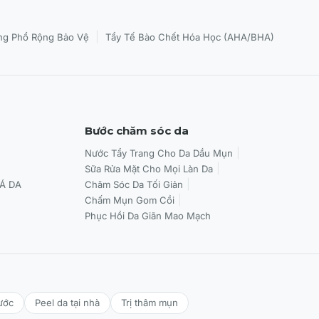
|
g Phổ Rộng Bảo Vệ
Tẩy Tế Bào Chết Hóa Học (AHA/BHA)
Bước chăm sóc da
Nước Tẩy Trang Cho Da Dầu Mụn
Sữa Rửa Mặt Cho Mọi Làn Da
Á DA
Chăm Sóc Da Tối Giản
Chấm Mụn Gom Cồi
Phục Hồi Da Giãn Mao Mạch
ước
Peel da tại nhà
Trị thâm mụn