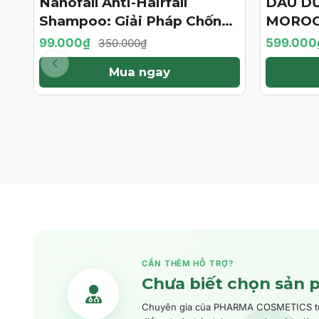
Nanofall Anti-Hairfall
DẦU D
- 72%
- 57%
Shampoo: Giải Pháp Chống
MOROC
Rụng & Kích Thích Mọc Tóc
TREATM
99.000₫
599.000
350.000₫
Chuẩn Y Khoa
BẢN GI
Mua ngay
CẦN THÊM HỖ TRỢ?
Chưa biết chọn sản 
Chuyên gia của PHARMA COSMETICS tư v