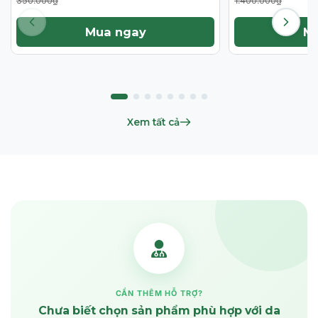
350.000₫
1.400.000₫
Mua ngay
M
Xem tất cả
CẦN THÊM HỖ TRỢ?
Chưa biết chọn sản phẩm phù hợp với da