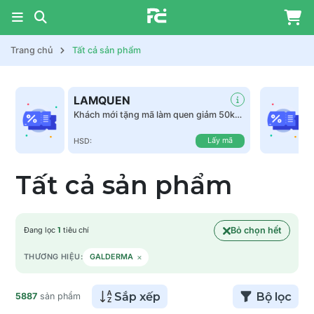
Trang chủ
Tất cả sản phẩm
LAMQUEN
Khách mới tặng mã làm quen giảm 50k
tất cả sản phẩm
Lấy mã
HSD:
Tất cả sản phẩm
Bỏ chọn hết
Đang lọc
1
tiêu chí
×
THƯƠNG HIỆU:
GALDERMA
Sắp xếp
Bộ lọc
5887
sản phẩm