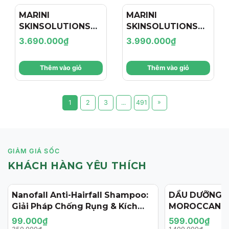
MARINI
MARINI
SKINSOLUTIONS
SKINSOLUTIONS
Duality™ – Tinh
Transformation
3.690.000₫
3.990.000₫
Chất Hỗ Trợ Giảm
Face Cream – Kem
Mụn Và Cải Thiện
Dưỡng Hỗ Trợ Tái
Thêm vào giỏ
Thêm vào giỏ
Dấu Hiệu Lão Hóa
Tạo, Giảm Nếp
Nhăn Và Săn Chắc
Da
»
1
2
3
...
491
GIẢM GIÁ SỐC
KHÁCH HÀNG YÊU THÍCH
Nanofall Anti-Hairfall Shampoo:
DẦU DƯỠNG 
- 72%
- 57%
Giải Pháp Chống Rụng & Kích
MOROCCANOI
Thích Mọc Tóc Chuẩn Y Khoa
125ML (PHIÊN
99.000₫
599.000₫