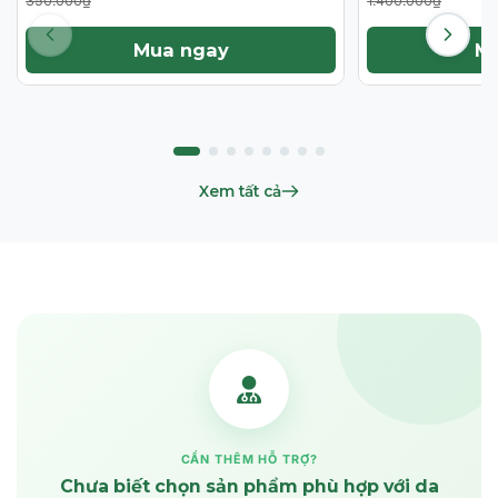
350.000₫
1.400.000₫
Mua ngay
M
Xem tất cả
CẦN THÊM HỖ TRỢ?
Chưa biết chọn sản phẩm phù hợp với da