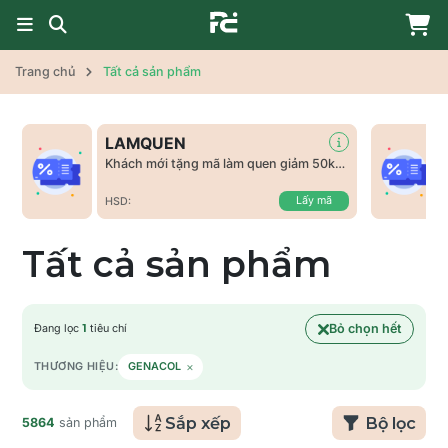
Trang chủ
Tất cả sản phẩm
LAMQUEN
Khách mới tặng mã làm quen giảm 50k
tất cả sản phẩm
Lấy mã
HSD:
Tất cả sản phẩm
Bỏ chọn hết
Đang lọc
1
tiêu chí
×
THƯƠNG HIỆU:
GENACOL
Sắp xếp
Bộ lọc
5864
sản phẩm