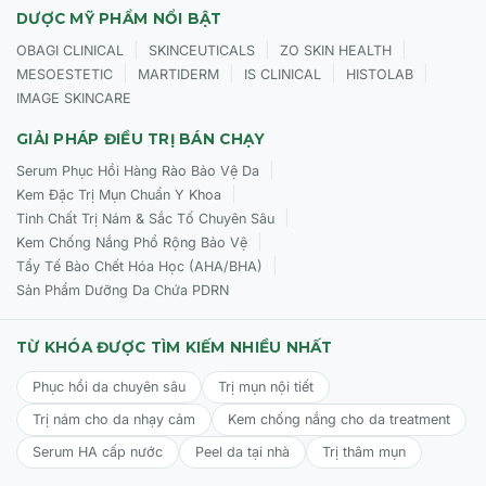
DƯỢC MỸ PHẨM NỔI BẬT
|
|
|
OBAGI CLINICAL
SKINCEUTICALS
ZO SKIN HEALTH
|
|
|
|
MESOESTETIC
MARTIDERM
IS CLINICAL
HISTOLAB
IMAGE SKINCARE
GIẢI PHÁP ĐIỀU TRỊ BÁN CHẠY
|
Serum Phục Hồi Hàng Rào Bảo Vệ Da
|
Kem Đặc Trị Mụn Chuẩn Y Khoa
|
Tinh Chất Trị Nám & Sắc Tố Chuyên Sâu
|
Kem Chống Nắng Phổ Rộng Bảo Vệ
|
Tẩy Tế Bào Chết Hóa Học (AHA/BHA)
Sản Phẩm Dưỡng Da Chứa PDRN
TỪ KHÓA ĐƯỢC TÌM KIẾM NHIỀU NHẤT
Phục hồi da chuyên sâu
Trị mụn nội tiết
Trị nám cho da nhạy cảm
Kem chống nắng cho da treatment
Serum HA cấp nước
Peel da tại nhà
Trị thâm mụn