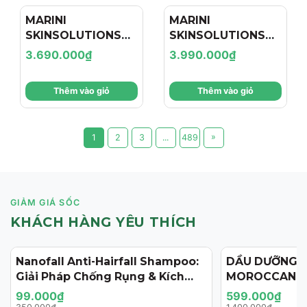
MARINI
MARINI
SKINSOLUTIONS
SKINSOLUTIONS
Duality™ – Tinh
Transformation
3.690.000₫
3.990.000₫
Chất Hỗ Trợ Giảm
Face Cream – Kem
Mụn Và Cải Thiện
Dưỡng Hỗ Trợ Tái
Thêm vào giỏ
Thêm vào giỏ
Dấu Hiệu Lão Hóa
Tạo, Giảm Nếp
Nhăn Và Săn Chắc
Da
»
1
2
3
...
489
GIẢM GIÁ SỐC
KHÁCH HÀNG YÊU THÍCH
Nanofall Anti-Hairfall Shampoo:
DẦU DƯỠNG 
- 72%
- 57%
Giải Pháp Chống Rụng & Kích
MOROCCANOI
Thích Mọc Tóc Chuẩn Y Khoa
125ML (PHIÊN
99.000₫
599.000₫