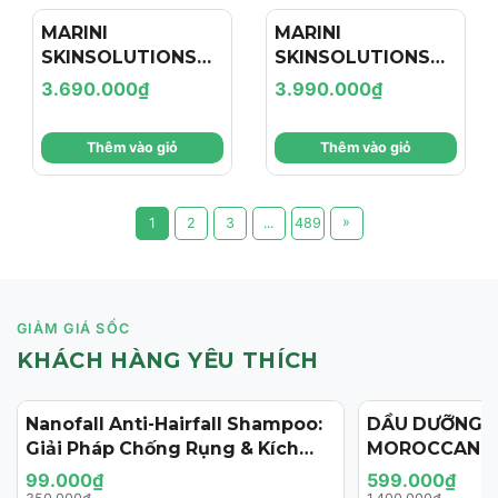
MARINI
MARINI
SKINSOLUTIONS
SKINSOLUTIONS
Duality™ – Tinh
Transformation
3.690.000₫
3.990.000₫
Chất Hỗ Trợ Giảm
Face Cream – Kem
Mụn Và Cải Thiện
Dưỡng Hỗ Trợ Tái
Thêm vào giỏ
Thêm vào giỏ
Dấu Hiệu Lão Hóa
Tạo, Giảm Nếp
Nhăn Và Săn Chắc
Da
»
1
2
3
...
489
GIẢM GIÁ SỐC
KHÁCH HÀNG YÊU THÍCH
Nanofall Anti-Hairfall Shampoo:
DẦU DƯỠNG 
- 72%
- 57%
Giải Pháp Chống Rụng & Kích
MOROCCANOI
Thích Mọc Tóc Chuẩn Y Khoa
125ML (PHIÊN
99.000₫
599.000₫