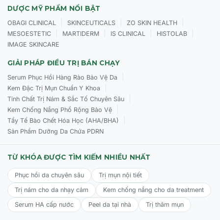
DƯỢC MỸ PHẨM NỔI BẬT
|
|
|
OBAGI CLINICAL
SKINCEUTICALS
ZO SKIN HEALTH
|
|
|
|
MESOESTETIC
MARTIDERM
IS CLINICAL
HISTOLAB
IMAGE SKINCARE
GIẢI PHÁP ĐIỀU TRỊ BÁN CHẠY
|
Serum Phục Hồi Hàng Rào Bảo Vệ Da
|
Kem Đặc Trị Mụn Chuẩn Y Khoa
|
Tinh Chất Trị Nám & Sắc Tố Chuyên Sâu
|
Kem Chống Nắng Phổ Rộng Bảo Vệ
|
Tẩy Tế Bào Chết Hóa Học (AHA/BHA)
Sản Phẩm Dưỡng Da Chứa PDRN
TỪ KHÓA ĐƯỢC TÌM KIẾM NHIỀU NHẤT
Phục hồi da chuyên sâu
Trị mụn nội tiết
Trị nám cho da nhạy cảm
Kem chống nắng cho da treatment
Serum HA cấp nước
Peel da tại nhà
Trị thâm mụn