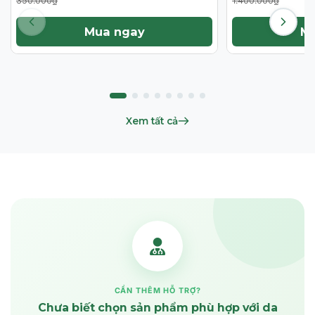
350.000₫
1.400.000₫
Mua ngay
M
Xem tất cả
CẦN THÊM HỖ TRỢ?
Chưa biết chọn sản phẩm phù hợp với da