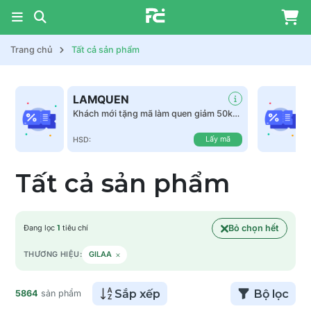
Trang chủ
Tất cả sản phẩm
LAMQUEN
Khách mới tặng mã làm quen giảm 50k
tất cả sản phẩm
Lấy mã
HSD:
Tất cả sản phẩm
Bỏ chọn hết
Đang lọc
1
tiêu chí
×
THƯƠNG HIỆU:
GILAA
Sắp xếp
Bộ lọc
5864
sản phẩm