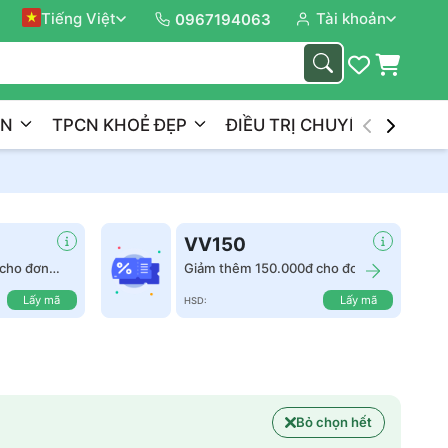
Tiếng Việt
Tài khoản
Đồng 
0967194063
ẦN
TPCN KHOẺ ĐẸP
ĐIỀU TRỊ CHUYÊN NGHIỆP
VV150
cho đơn
Giảm thêm 150.000đ cho đơn
hàng từ 2.500.000đ
Lấy mã
Lấy mã
HSD:
Bỏ chọn hết