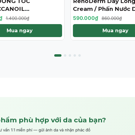
ƯỠNG TÓC
RenoDerm Day Long
- 31%
CANOIL
Cream / Phấn Nước 
ENT 125ML (PHIÊN
Da Chống Nắng- Ma
₫
590.000₫
1.400.000₫
860.000₫
ỚI HẠN)
Tự Nhiên
Mua ngay
Mua ngay
phẩm phù hợp với da của bạn?
ấn 1:1 miễn phí — gửi ảnh da và nhận phác đồ