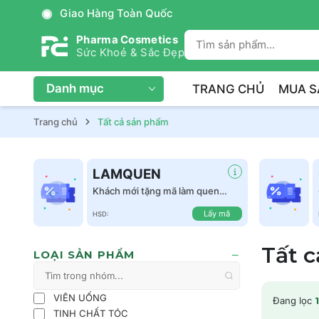
Giao Hàng Toàn Quốc
Pharma Cosmetics
Sức Khoẻ & Sắc Đẹp
Danh mục
TRANG CHỦ
MUA S
Trang chủ
Tất cả sản phẩm
LAMQUEN
Khách mới tặng mã làm quen
giảm 50k tất cả sản phẩm
Lấy mã
HSD:
Tất 
LOẠI SẢN PHẨM
VIÊN UỐNG
Đang lọc
1
TINH CHẤT TÓC