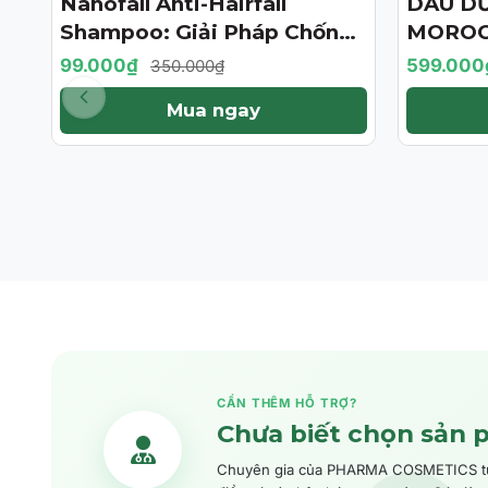
Nanofall Anti-Hairfall
DẦU D
- 72%
- 57%
Shampoo: Giải Pháp Chống
MOROC
Rụng & Kích Thích Mọc Tóc
TREATM
99.000₫
599.000
350.000₫
Chuẩn Y Khoa
BẢN GI
Mua ngay
CẦN THÊM HỖ TRỢ?
Chưa biết chọn sản 
Chuyên gia của PHARMA COSMETICS tư v