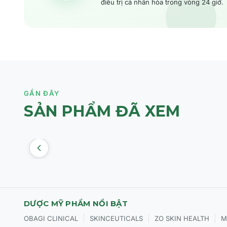
điều trị cá nhân hóa trong vòng 24 giờ.
GẦN ĐÂY
SẢN PHẨM ĐÃ XEM
DƯỢC MỸ PHẨM NỔI BẬT
|
|
|
OBAGI CLINICAL
SKINCEUTICALS
ZO SKIN HEALTH
M