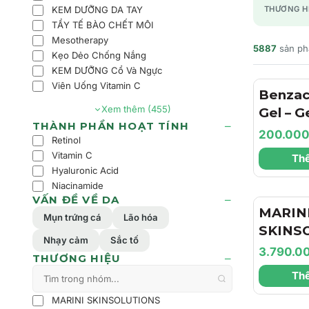
KEM DƯỠNG DA TAY
THƯƠNG H
TẨY TẾ BÀO CHẾT MÔI
Mesotherapy
5887
sản p
Kẹo Dẻo Chống Nắng
KEM DƯỠNG Cổ Và Ngực
Viên Uống Vitamin C
Benzac
Xem thêm (455)
Gel – 
THÀNH PHẦN HOẠT TÍNH
Trợ Là
200.00
Retinol
Dịu Nh
Vitamin C
Thê
Dầu Ch
Hyaluronic Acid
Cảm
Niacinamide
VẤN ĐỀ VỀ DA
MARIN
Mụn trứng cá
Lão hóa
SKINS
Nhạy cảm
Sắc tố
Hyla3D
3.790.0
THƯƠNG HIỆU
Cream 
Thê
Dưỡng 
Dưỡng 
MARINI SKINSOLUTIONS