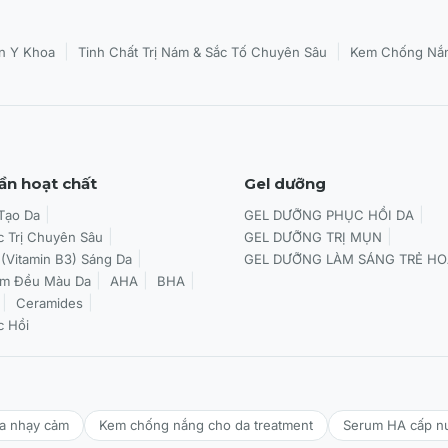
|
|
n Y Khoa
Tinh Chất Trị Nám & Sắc Tố Chuyên Sâu
Kem Chống Nắn
ần hoạt chất
Gel dưỡng
 Tạo Da
GEL DƯỠNG PHỤC HỒI DA
c Trị Chuyên Sâu
GEL DƯỠNG TRỊ MỤN
 (Vitamin B3) Sáng Da
GEL DƯỠNG LÀM SÁNG TRẺ HO
àm Đều Màu Da
AHA
BHA
Ceramides
c Hồi
da nhạy cảm
Kem chống nắng cho da treatment
Serum HA cấp n