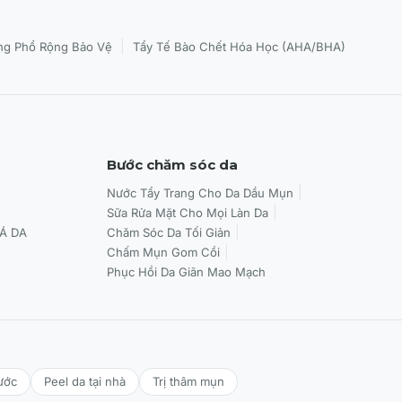
|
g Phổ Rộng Bảo Vệ
Tẩy Tế Bào Chết Hóa Học (AHA/BHA)
Bước chăm sóc da
Nước Tẩy Trang Cho Da Dầu Mụn
Sữa Rửa Mặt Cho Mọi Làn Da
Á DA
Chăm Sóc Da Tối Giản
Chấm Mụn Gom Cồi
Phục Hồi Da Giãn Mao Mạch
ước
Peel da tại nhà
Trị thâm mụn