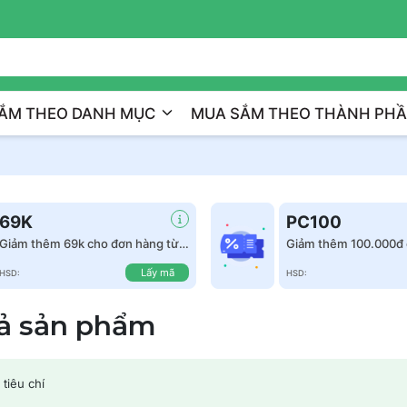
Trị Liệu Da Cá Nhân Hóa
ẮM THEO DANH MỤC
MUA SẮM THEO THÀNH PH
69K
PC100
Giảm thêm 69k cho đơn hàng từ
Giảm thêm 100.000đ 
999k
hàng từ 1.500.000đ
Lấy mã
HSD:
HSD:
cả sản phẩm
tiêu chí