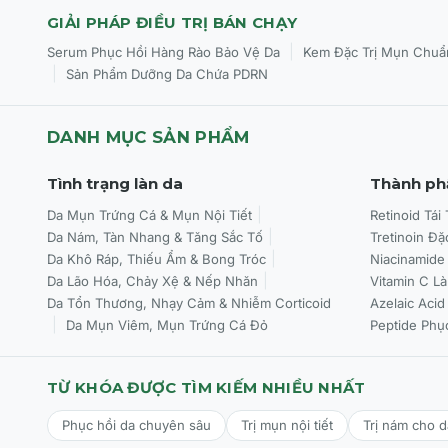
GIẢI PHÁP ĐIỀU TRỊ BÁN CHẠY
|
Serum Phục Hồi Hàng Rào Bảo Vệ Da
Kem Đặc Trị Mụn Chuẩ
|
Sản Phẩm Dưỡng Da Chứa PDRN
DANH MỤC SẢN PHẨM
Tình trạng làn da
Thành ph
Da Mụn Trứng Cá & Mụn Nội Tiết
Retinoid Tái
Da Nám, Tàn Nhang & Tăng Sắc Tố
Tretinoin Đặ
Da Khô Ráp, Thiếu Ẩm & Bong Tróc
Niacinamide
Da Lão Hóa, Chảy Xệ & Nếp Nhăn
Vitamin C L
Da Tổn Thương, Nhạy Cảm & Nhiễm Corticoid
Azelaic Acid
Da Mụn Viêm, Mụn Trứng Cá Đỏ
Peptide Phụ
TỪ KHÓA ĐƯỢC TÌM KIẾM NHIỀU NHẤT
Phục hồi da chuyên sâu
Trị mụn nội tiết
Trị nám cho 