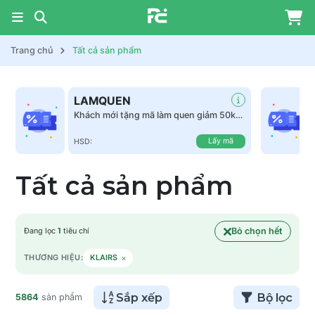
Trang chủ
Tất cả sản phẩm
LAMQUEN
Khách mới tặng mã làm quen giảm 50k
tất cả sản phẩm
Lấy mã
HSD:
Tất cả sản phẩm
Bỏ chọn hết
Đang lọc
1
tiêu chí
×
THƯƠNG HIỆU:
KLAIRS
Sắp xếp
Bộ lọc
5864
sản phẩm