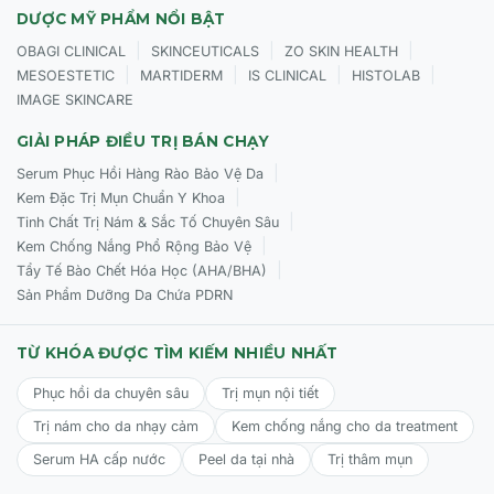
DƯỢC MỸ PHẨM NỔI BẬT
|
|
|
OBAGI CLINICAL
SKINCEUTICALS
ZO SKIN HEALTH
|
|
|
|
MESOESTETIC
MARTIDERM
IS CLINICAL
HISTOLAB
IMAGE SKINCARE
GIẢI PHÁP ĐIỀU TRỊ BÁN CHẠY
|
Serum Phục Hồi Hàng Rào Bảo Vệ Da
|
Kem Đặc Trị Mụn Chuẩn Y Khoa
|
Tinh Chất Trị Nám & Sắc Tố Chuyên Sâu
|
Kem Chống Nắng Phổ Rộng Bảo Vệ
|
Tẩy Tế Bào Chết Hóa Học (AHA/BHA)
Sản Phẩm Dưỡng Da Chứa PDRN
TỪ KHÓA ĐƯỢC TÌM KIẾM NHIỀU NHẤT
Phục hồi da chuyên sâu
Trị mụn nội tiết
Trị nám cho da nhạy cảm
Kem chống nắng cho da treatment
Serum HA cấp nước
Peel da tại nhà
Trị thâm mụn