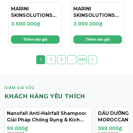
MARINI
MARINI
SKINSOLUTIONS
SKINSOLUTIONS
Duality™ – Tinh
Transformation
3.690.000₫
3.990.000₫
Chất Hỗ Trợ Giảm
Face Cream – Kem
Mụn Và Cải Thiện
Dưỡng Hỗ Trợ Tái
Thêm vào giỏ
Thêm vào giỏ
Dấu Hiệu Lão Hóa
Tạo, Giảm Nếp
Nhăn Và Săn Chắc
Da
»
1
2
3
...
489
GIẢM GIÁ SỐC
KHÁCH HÀNG YÊU THÍCH
Nanofall Anti-Hairfall Shampoo:
DẦU DƯỠNG 
- 72%
- 57%
Giải Pháp Chống Rụng & Kích
MOROCCANOI
Thích Mọc Tóc Chuẩn Y Khoa
125ML (PHIÊN
99.000₫
599.000₫