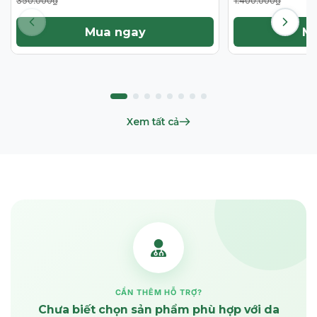
350.000₫
1.400.000₫
Mua ngay
M
Xem tất cả
CẦN THÊM HỖ TRỢ?
Chưa biết chọn sản phẩm phù hợp với da