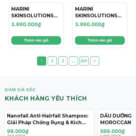
MARINI
MARINI
SKINSOLUTIONS
SKINSOLUTIONS
Duality™ – Tinh
Transformation
3.690.000₫
3.990.000₫
Chất Hỗ Trợ Giảm
Face Cream – Kem
Mụn Và Cải Thiện
Dưỡng Hỗ Trợ Tái
Thêm vào giỏ
Thêm vào giỏ
Dấu Hiệu Lão Hóa
Tạo, Giảm Nếp
Nhăn Và Săn Chắc
Da
»
1
2
3
...
491
GIẢM GIÁ SỐC
KHÁCH HÀNG YÊU THÍCH
Nanofall Anti-Hairfall Shampoo:
DẦU DƯỠNG 
- 72%
- 57%
Giải Pháp Chống Rụng & Kích
MOROCCANOI
Thích Mọc Tóc Chuẩn Y Khoa
125ML (PHIÊN
99.000₫
599.000₫