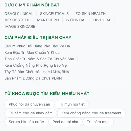
DƯỢC MỸ PHẨM NỔI BẬT
|
|
|
OBAGI CLINICAL
SKINCEUTICALS
ZO SKIN HEALTH
|
|
|
|
MESOESTETIC
MARTIDERM
IS CLINICAL
HISTOLAB
IMAGE SKINCARE
GIẢI PHÁP ĐIỀU TRỊ BÁN CHẠY
|
Serum Phục Hồi Hàng Rào Bảo Vệ Da
|
Kem Đặc Trị Mụn Chuẩn Y Khoa
|
Tinh Chất Trị Nám & Sắc Tố Chuyên Sâu
|
Kem Chống Nắng Phổ Rộng Bảo Vệ
|
Tẩy Tế Bào Chết Hóa Học (AHA/BHA)
Sản Phẩm Dưỡng Da Chứa PDRN
TỪ KHÓA ĐƯỢC TÌM KIẾM NHIỀU NHẤT
Phục hồi da chuyên sâu
Trị mụn nội tiết
Trị nám cho da nhạy cảm
Kem chống nắng cho da treatment
Serum HA cấp nước
Peel da tại nhà
Trị thâm mụn