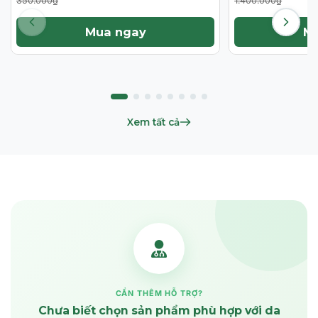
350.000₫
1.400.000₫
Mua ngay
M
Xem tất cả
CẦN THÊM HỖ TRỢ?
Chưa biết chọn sản phẩm phù hợp với da