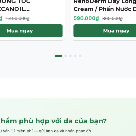
ƯỠNG TÓC
RenoDerm Day Long
- 31%
CANOIL
Cream / Phấn Nước 
ENT 125ML (PHIÊN
Da Chống Nắng- Ma
₫
590.000₫
1.400.000₫
860.000₫
ỚI HẠN)
Tự Nhiên
Mua ngay
Mua ngay
phẩm phù hợp với da của bạn?
ấn 1:1 miễn phí — gửi ảnh da và nhận phác đồ