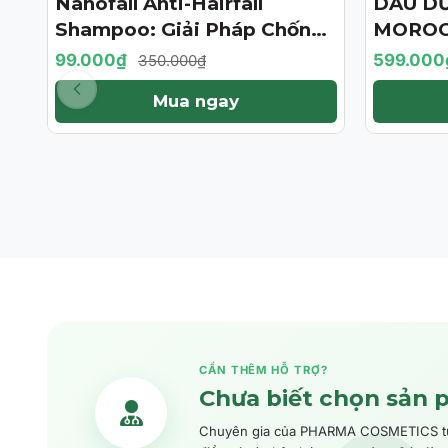
Nanofall Anti-Hairfall
DẦU D
- 72%
- 57%
Shampoo: Giải Pháp Chống
MOROC
Rụng & Kích Thích Mọc Tóc
TREATM
99.000₫
599.000
350.000₫
Chuẩn Y Khoa
BẢN GI
Mua ngay
CẦN THÊM HỖ TRỢ?
Chưa biết chọn sản 
Chuyên gia của PHARMA COSMETICS tư v