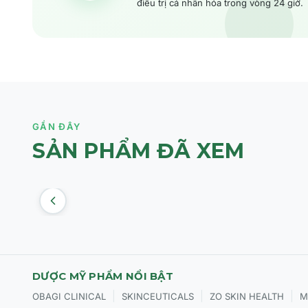
điều trị cá nhân hóa trong vòng 24 giờ.
GẦN ĐÂY
SẢN PHẨM ĐÃ XEM
DƯỢC MỸ PHẨM NỔI BẬT
|
|
|
OBAGI CLINICAL
SKINCEUTICALS
ZO SKIN HEALTH
M