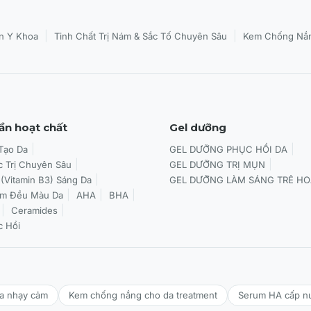
|
|
n Y Khoa
Tinh Chất Trị Nám & Sắc Tố Chuyên Sâu
Kem Chống Nắn
ần hoạt chất
Gel dưỡng
 Tạo Da
GEL DƯỠNG PHỤC HỒI DA
c Trị Chuyên Sâu
GEL DƯỠNG TRỊ MỤN
 (Vitamin B3) Sáng Da
GEL DƯỠNG LÀM SÁNG TRẺ HO
àm Đều Màu Da
AHA
BHA
Ceramides
c Hồi
da nhạy cảm
Kem chống nắng cho da treatment
Serum HA cấp n