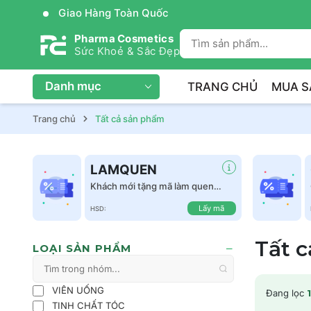
Giao Hàng Toàn Quốc
Pharma Cosmetics
Sức Khoẻ & Sắc Đẹp
Danh mục
TRANG CHỦ
MUA S
Trang chủ
Tất cả sản phẩm
LAMQUEN
Khách mới tặng mã làm quen
giảm 50k tất cả sản phẩm
Lấy mã
HSD:
Tất 
LOẠI SẢN PHẨM
VIÊN UỐNG
Đang lọc
1
TINH CHẤT TÓC