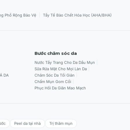
|
g Phổ Rộng Bảo Vệ
Tẩy Tế Bào Chết Hóa Học (AHA/BHA)
Bước chăm sóc da
Nước Tẩy Trang Cho Da Dầu Mụn
Sữa Rửa Mặt Cho Mọi Làn Da
Á DA
Chăm Sóc Da Tối Giản
Chấm Mụn Gom Cồi
Phục Hồi Da Giãn Mao Mạch
ước
Peel da tại nhà
Trị thâm mụn