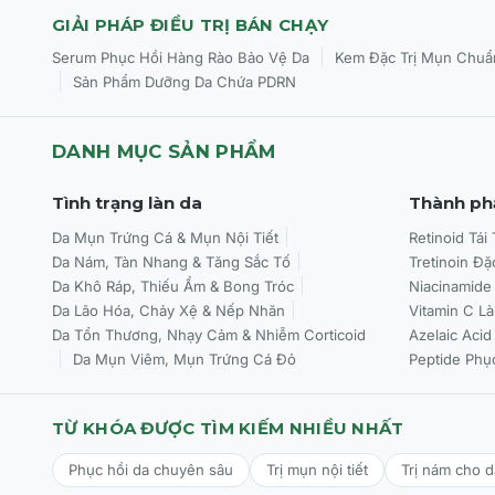
GIẢI PHÁP ĐIỀU TRỊ BÁN CHẠY
|
Serum Phục Hồi Hàng Rào Bảo Vệ Da
Kem Đặc Trị Mụn Chuẩ
|
Sản Phẩm Dưỡng Da Chứa PDRN
DANH MỤC SẢN PHẨM
Tình trạng làn da
Thành ph
Da Mụn Trứng Cá & Mụn Nội Tiết
Retinoid Tái
Da Nám, Tàn Nhang & Tăng Sắc Tố
Tretinoin Đặ
Da Khô Ráp, Thiếu Ẩm & Bong Tróc
Niacinamide
Da Lão Hóa, Chảy Xệ & Nếp Nhăn
Vitamin C L
Da Tổn Thương, Nhạy Cảm & Nhiễm Corticoid
Azelaic Acid
Da Mụn Viêm, Mụn Trứng Cá Đỏ
Peptide Phụ
TỪ KHÓA ĐƯỢC TÌM KIẾM NHIỀU NHẤT
Phục hồi da chuyên sâu
Trị mụn nội tiết
Trị nám cho 