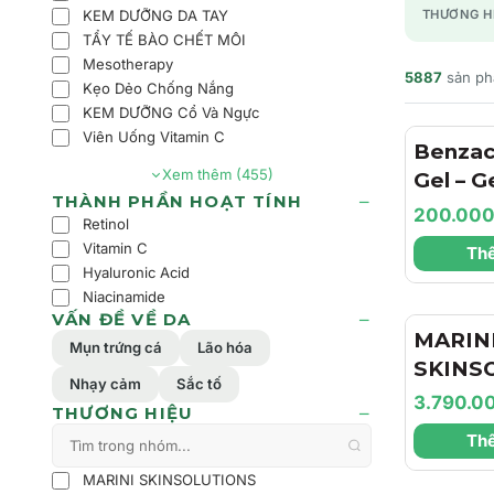
KEM DƯỠNG DA TAY
THƯƠNG H
TẨY TẾ BÀO CHẾT MÔI
Mesotherapy
5887
sản p
Kẹo Dẻo Chống Nắng
KEM DƯỠNG Cổ Và Ngực
Viên Uống Vitamin C
Benzac
Xem thêm (455)
Gel – 
THÀNH PHẦN HOẠT TÍNH
Trợ Là
200.00
Retinol
Dịu Nh
Vitamin C
Thê
Dầu Ch
Hyaluronic Acid
Cảm
Niacinamide
VẤN ĐỀ VỀ DA
MARIN
Mụn trứng cá
Lão hóa
SKINS
Nhạy cảm
Sắc tố
Hyla3D
3.790.0
THƯƠNG HIỆU
Cream 
Thê
Dưỡng 
Dưỡng 
MARINI SKINSOLUTIONS