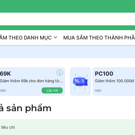
Trị Liệu Da Cá Nhân Hóa
ẮM THEO DANH MỤC
MUA SẮM THEO THÀNH PH
69K
PC100
Giảm thêm 69k cho đơn hàng từ
Giảm thêm 100.000đ 
999k
hàng từ 1.500.000đ
Lấy mã
HSD:
HSD:
cả sản phẩm
tiêu chí