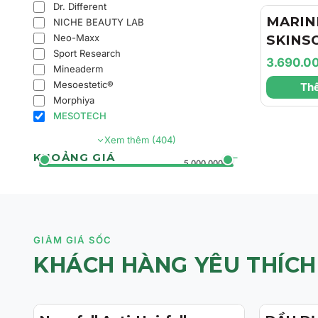
Dr. Different
Căng M
MARIN
NICHE BEAUTY LAB
Neo-Maxx
SKINS
Sport Research
Marini
3.690.0
Mineaderm
Face Lo
Mesoestetic®
Thê
Chất D
Morphiya
Da Và 
MESOTECH
Mờ Tăn
Xem thêm (404)
KHOẢNG GIÁ
0đ
5.000.000đ+
GIẢM GIÁ SỐC
KHÁCH HÀNG YÊU THÍCH