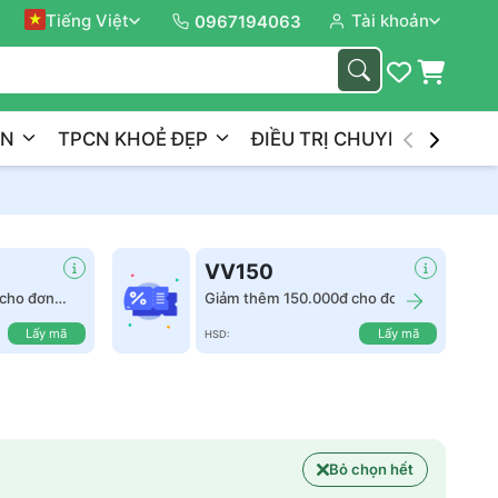
Tiếng Việt
Tài khoản
Đồng 
0967194063
ẦN
TPCN KHOẺ ĐẸP
ĐIỀU TRỊ CHUYÊN NGHIỆP
VV150
cho đơn
Giảm thêm 150.000đ cho đơn
hàng từ 2.500.000đ
Lấy mã
Lấy mã
HSD:
Bỏ chọn hết