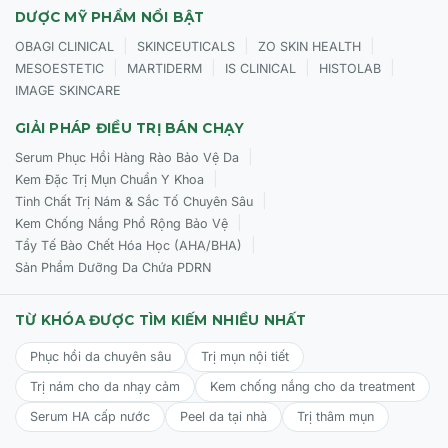
DƯỢC MỸ PHẨM NỔI BẬT
|
|
|
OBAGI CLINICAL
SKINCEUTICALS
ZO SKIN HEALTH
|
|
|
|
MESOESTETIC
MARTIDERM
IS CLINICAL
HISTOLAB
IMAGE SKINCARE
GIẢI PHÁP ĐIỀU TRỊ BÁN CHẠY
|
Serum Phục Hồi Hàng Rào Bảo Vệ Da
|
Kem Đặc Trị Mụn Chuẩn Y Khoa
|
Tinh Chất Trị Nám & Sắc Tố Chuyên Sâu
|
Kem Chống Nắng Phổ Rộng Bảo Vệ
|
Tẩy Tế Bào Chết Hóa Học (AHA/BHA)
Sản Phẩm Dưỡng Da Chứa PDRN
TỪ KHÓA ĐƯỢC TÌM KIẾM NHIỀU NHẤT
Phục hồi da chuyên sâu
Trị mụn nội tiết
Trị nám cho da nhạy cảm
Kem chống nắng cho da treatment
Serum HA cấp nước
Peel da tại nhà
Trị thâm mụn