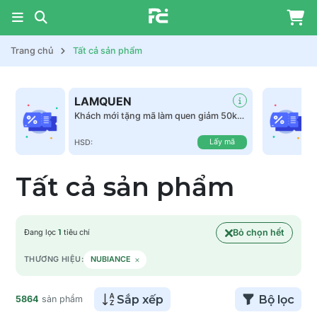
Trang chủ
Tất cả sản phẩm
LAMQUEN
Khách mới tặng mã làm quen giảm 50k
tất cả sản phẩm
Lấy mã
HSD:
Tất cả sản phẩm
Bỏ chọn hết
Đang lọc
1
tiêu chí
×
THƯƠNG HIỆU:
NUBIANCE
Sắp xếp
Bộ lọc
5864
sản phẩm