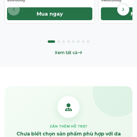
350.000₫
1.400.000₫
Mua ngay
M
Xem tất cả
CẦN THÊM HỖ TRỢ?
Chưa biết chọn sản phẩm phù hợp với da