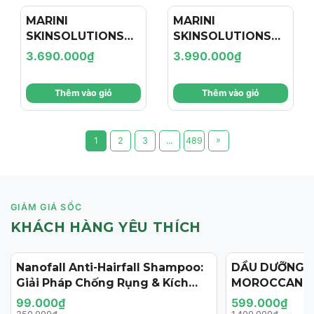
MARINI
MARINI
SKINSOLUTIONS
SKINSOLUTIONS
Duality™ – Tinh
Transformation
3.690.000₫
3.990.000₫
Chất Hỗ Trợ Giảm
Face Cream – Kem
Mụn Và Cải Thiện
Dưỡng Hỗ Trợ Tái
Thêm vào giỏ
Thêm vào giỏ
Dấu Hiệu Lão Hóa
Tạo, Giảm Nếp
Nhăn Và Săn Chắc
Da
»
1
2
3
...
489
GIẢM GIÁ SỐC
KHÁCH HÀNG YÊU THÍCH
Nanofall Anti-Hairfall Shampoo:
DẦU DƯỠNG 
- 72%
- 57%
Giải Pháp Chống Rụng & Kích
MOROCCANOI
Thích Mọc Tóc Chuẩn Y Khoa
125ML (PHIÊN
99.000₫
599.000₫