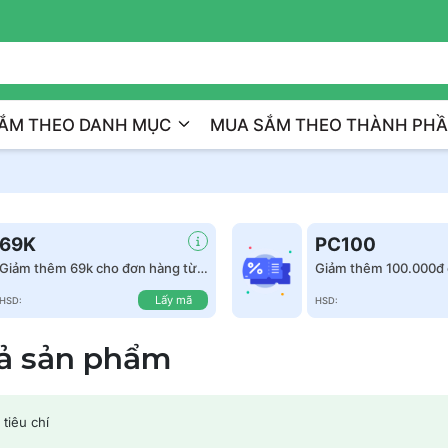
Đồng Hành Cùng Bạn Trên H
ẮM THEO DANH MỤC
MUA SẮM THEO THÀNH PH
69K
PC100
Giảm thêm 69k cho đơn hàng từ
Giảm thêm 100.000đ 
999k
hàng từ 1.500.000đ
Lấy mã
HSD:
HSD:
cả sản phẩm
tiêu chí