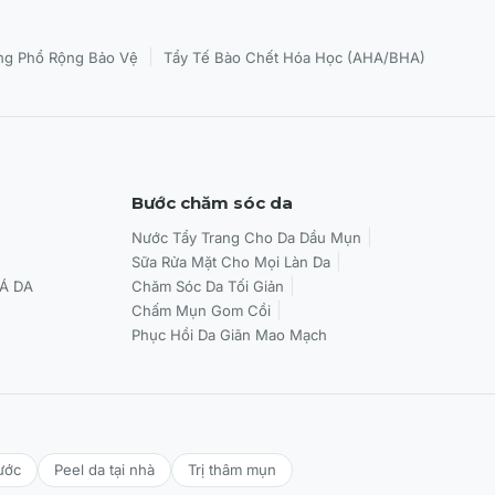
|
g Phổ Rộng Bảo Vệ
Tẩy Tế Bào Chết Hóa Học (AHA/BHA)
Bước chăm sóc da
Nước Tẩy Trang Cho Da Dầu Mụn
Sữa Rửa Mặt Cho Mọi Làn Da
Á DA
Chăm Sóc Da Tối Giản
Chấm Mụn Gom Cồi
Phục Hồi Da Giãn Mao Mạch
ước
Peel da tại nhà
Trị thâm mụn