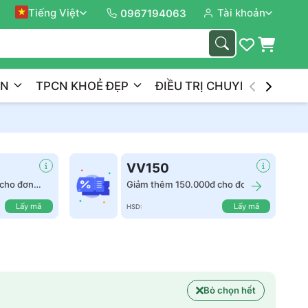
ành Trình
Tiếng Việt
Tài khoản
Xây D
0967194063
ẦN
TPCN KHOẺ ĐẸP
ĐIỀU TRỊ CHUYÊN NGHIỆP
VV150
cho đơn
Giảm thêm 150.000đ cho đơn
hàng từ 2.500.000đ
Lấy mã
Lấy mã
HSD:
Bỏ chọn hết