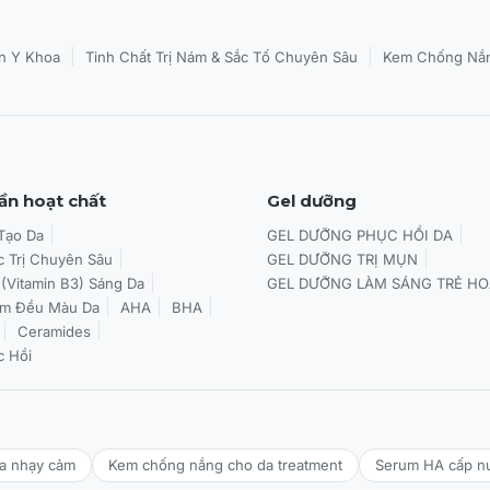
|
|
n Y Khoa
Tinh Chất Trị Nám & Sắc Tố Chuyên Sâu
Kem Chống Nắn
ần hoạt chất
Gel dưỡng
 Tạo Da
GEL DƯỠNG PHỤC HỒI DA
c Trị Chuyên Sâu
GEL DƯỠNG TRỊ MỤN
 (Vitamin B3) Sáng Da
GEL DƯỠNG LÀM SÁNG TRẺ HO
àm Đều Màu Da
AHA
BHA
Ceramides
c Hồi
da nhạy cảm
Kem chống nắng cho da treatment
Serum HA cấp n