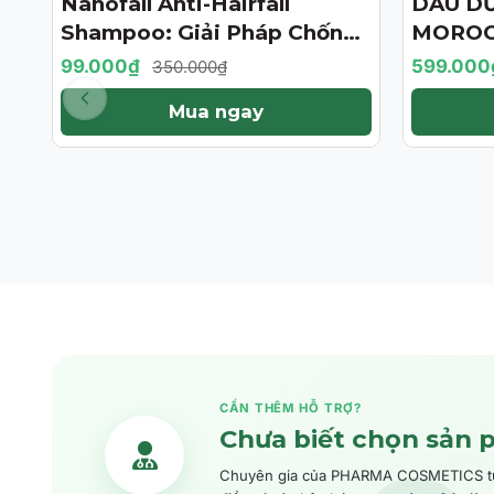
Nanofall Anti-Hairfall
DẦU D
- 72%
- 57%
Shampoo: Giải Pháp Chống
MOROC
Rụng & Kích Thích Mọc Tóc
TREATM
99.000₫
599.000
350.000₫
Chuẩn Y Khoa
BẢN GI
Mua ngay
CẦN THÊM HỖ TRỢ?
Chưa biết chọn sản 
Chuyên gia của PHARMA COSMETICS tư v