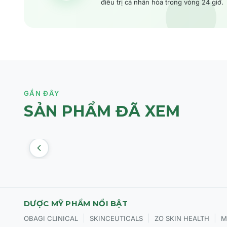
điều trị cá nhân hóa trong vòng 24 giờ.
GẦN ĐÂY
SẢN PHẨM ĐÃ XEM
DƯỢC MỸ PHẨM NỔI BẬT
|
|
|
OBAGI CLINICAL
SKINCEUTICALS
ZO SKIN HEALTH
M