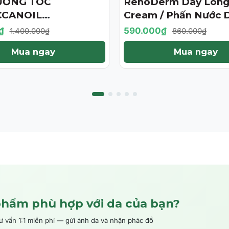
ƯỠNG TÓC
RenoDerm Day Long
- 31%
CANOIL
Cream / Phấn Nước 
ENT 125ML (PHIÊN
Da Chống Nắng- Ma
₫
590.000₫
1.400.000₫
860.000₫
ỚI HẠN)
Tự Nhiên
Mua ngay
Mua ngay
phẩm phù hợp với da của bạn?
ấn 1:1 miễn phí — gửi ảnh da và nhận phác đồ