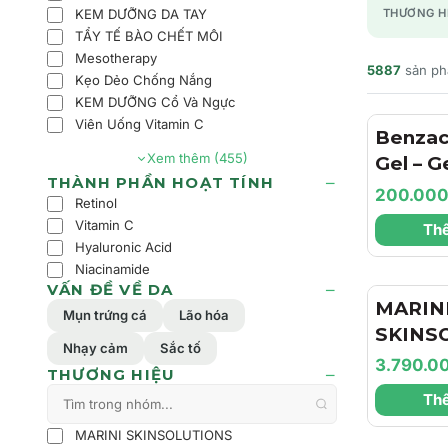
KEM DƯỠNG DA TAY
THƯƠNG H
TẨY TẾ BÀO CHẾT MÔI
Mesotherapy
5887
sản p
Kẹo Dẻo Chống Nắng
KEM DƯỠNG Cổ Và Ngực
Viên Uống Vitamin C
Benzac
Xem thêm (455)
Gel – 
THÀNH PHẦN HOẠT TÍNH
Trợ Là
200.00
Retinol
Dịu Nh
Vitamin C
Thê
Dầu Ch
Hyaluronic Acid
Cảm
Niacinamide
VẤN ĐỀ VỀ DA
MARIN
Mụn trứng cá
Lão hóa
SKINS
Nhạy cảm
Sắc tố
Hyla3D
3.790.0
THƯƠNG HIỆU
Cream 
Thê
Dưỡng 
Dưỡng 
MARINI SKINSOLUTIONS