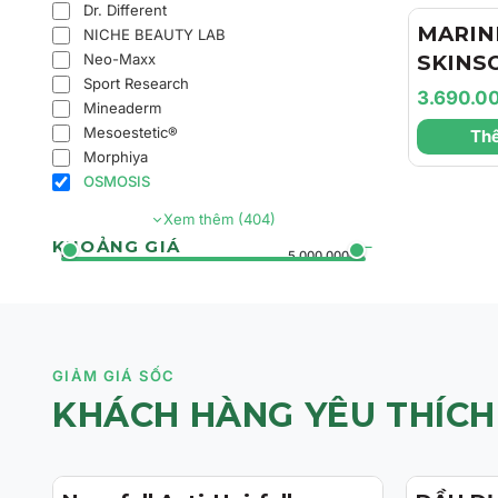
Dr. Different
Căng M
MARIN
NICHE BEAUTY LAB
Neo-Maxx
SKINS
Sport Research
Marini
3.690.0
Mineaderm
Face Lo
Mesoestetic®
Thê
Chất D
Morphiya
Da Và 
OSMOSIS
Mờ Tăn
Xem thêm (404)
KHOẢNG GIÁ
0đ
5.000.000đ+
GIẢM GIÁ SỐC
KHÁCH HÀNG YÊU THÍCH