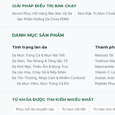
GIẢI PHÁP ĐIỀU TRỊ BÁN CHẠY
|
Serum Phục Hồi Hàng Rào Bảo Vệ Da
Kem Đặc Trị Mụn Chuẩ
|
Sản Phẩm Dưỡng Da Chứa PDRN
DANH MỤC SẢN PHẨM
Tình trạng làn da
Thành ph
Da Mụn Trứng Cá & Mụn Nội Tiết
Retinoid Tái
Da Nám, Tàn Nhang & Tăng Sắc Tố
Tretinoin Đặ
Da Khô Ráp, Thiếu Ẩm & Bong Tróc
Niacinamide
Da Lão Hóa, Chảy Xệ & Nếp Nhăn
Vitamin C L
Da Tổn Thương, Nhạy Cảm & Nhiễm Corticoid
Azelaic Acid
Da Mụn Viêm, Mụn Trứng Cá Đỏ
Peptide Phụ
TỪ KHÓA ĐƯỢC TÌM KIẾM NHIỀU NHẤT
Phục hồi da chuyên sâu
Trị mụn nội tiết
Trị nám cho 