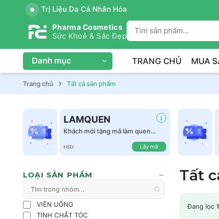
Trị Liệu Da Cá Nhân Hóa
Pharma Cosmetics
Sức Khoẻ & Sắc Đẹp
Danh mục
TRANG CHỦ
MUA S
Trang chủ
Tất cả sản phẩm
LAMQUEN
Khách mới tặng mã làm quen
giảm 50k tất cả sản phẩm
Lấy mã
HSD:
Tất 
LOẠI SẢN PHẨM
VIÊN UỐNG
Đang lọc
1
TINH CHẤT TÓC