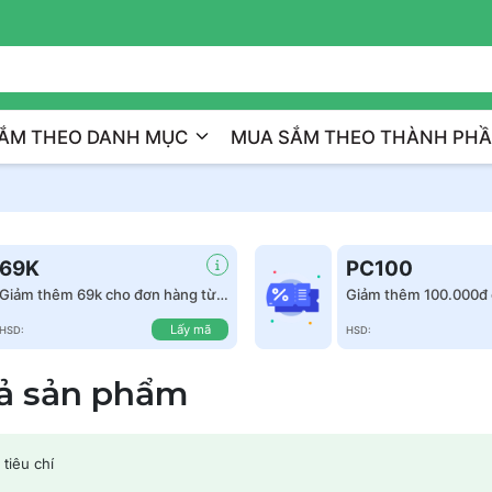
Trị Liệu Da Cá Nhân Hóa
ẮM THEO DANH MỤC
MUA SẮM THEO THÀNH PH
69K
PC100
Giảm thêm 69k cho đơn hàng từ
Giảm thêm 100.000đ 
999k
hàng từ 1.500.000đ
Lấy mã
HSD:
HSD:
cả sản phẩm
tiêu chí