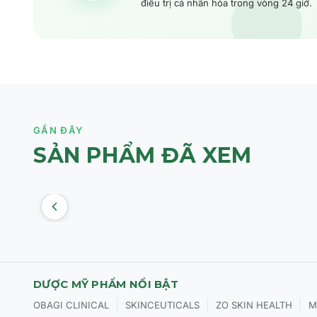
điều trị cá nhân hóa trong vòng 24 giờ.
GẦN ĐÂY
SẢN PHẨM ĐÃ XEM
DƯỢC MỸ PHẨM NỔI BẬT
|
|
|
OBAGI CLINICAL
SKINCEUTICALS
ZO SKIN HEALTH
M