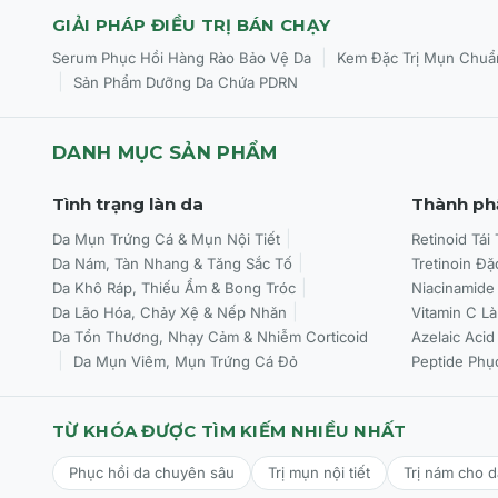
GIẢI PHÁP ĐIỀU TRỊ BÁN CHẠY
|
Serum Phục Hồi Hàng Rào Bảo Vệ Da
Kem Đặc Trị Mụn Chuẩ
|
Sản Phẩm Dưỡng Da Chứa PDRN
DANH MỤC SẢN PHẨM
Tình trạng làn da
Thành ph
Da Mụn Trứng Cá & Mụn Nội Tiết
Retinoid Tái
Da Nám, Tàn Nhang & Tăng Sắc Tố
Tretinoin Đặ
Da Khô Ráp, Thiếu Ẩm & Bong Tróc
Niacinamide
Da Lão Hóa, Chảy Xệ & Nếp Nhăn
Vitamin C L
Da Tổn Thương, Nhạy Cảm & Nhiễm Corticoid
Azelaic Acid
Da Mụn Viêm, Mụn Trứng Cá Đỏ
Peptide Phụ
TỪ KHÓA ĐƯỢC TÌM KIẾM NHIỀU NHẤT
Phục hồi da chuyên sâu
Trị mụn nội tiết
Trị nám cho 