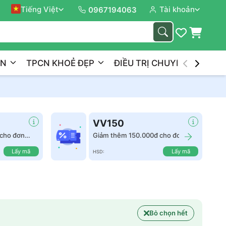
Tiếng Việt
Tài khoản
Đồng 
0967194063
ẦN
TPCN KHOẺ ĐẸP
ĐIỀU TRỊ CHUYÊN NGHIỆP
VV150
cho đơn
Giảm thêm 150.000đ cho đơn
hàng từ 2.500.000đ
Lấy mã
Lấy mã
HSD:
Bỏ chọn hết