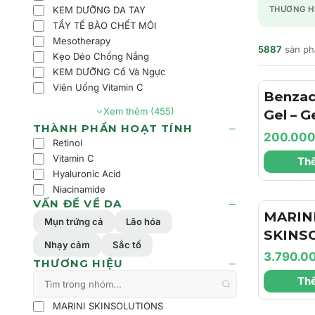
KEM DƯỠNG DA TAY
THƯƠNG H
TẨY TẾ BÀO CHẾT MÔI
Mesotherapy
5887
sản p
Kẹo Dẻo Chống Nắng
KEM DƯỠNG Cổ Và Ngực
Viên Uống Vitamin C
Benzac
Xem thêm (455)
Gel – 
THÀNH PHẦN HOẠT TÍNH
Trợ Là
200.00
Retinol
Dịu Nh
Vitamin C
Thê
Dầu Ch
Hyaluronic Acid
Cảm
Niacinamide
VẤN ĐỀ VỀ DA
MARIN
Mụn trứng cá
Lão hóa
SKINS
Nhạy cảm
Sắc tố
Hyla3D
3.790.0
THƯƠNG HIỆU
Cream 
Thê
Dưỡng 
Dưỡng 
MARINI SKINSOLUTIONS