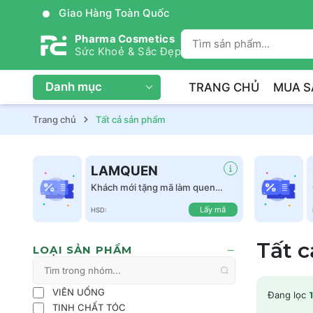
Giao Hàng Toàn Quốc
Pharma Cosmetics
Sức Khoẻ & Sắc Đẹp
Danh mục
TRANG CHỦ
MUA S
Trang chủ
Tất cả sản phẩm
LAMQUEN
Khách mới tặng mã làm quen
giảm 50k tất cả sản phẩm
Lấy mã
HSD:
Tất 
LOẠI SẢN PHẨM
VIÊN UỐNG
Đang lọc
1
TINH CHẤT TÓC