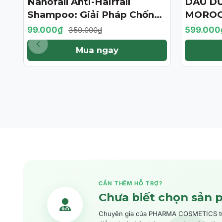
Nanofall Anti-Hairfall
DẦU D
- 72%
- 57%
Shampoo: Giải Pháp Chống
MOROC
Rụng & Kích Thích Mọc Tóc
TREATM
99.000₫
599.000
350.000₫
Chuẩn Y Khoa
BẢN GI
Mua ngay
CẦN THÊM HỖ TRỢ?
Chưa biết chọn sản 
Chuyên gia của PHARMA COSMETICS tư v