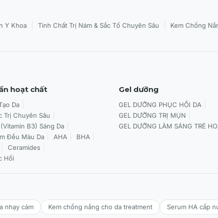
|
|
n Y Khoa
Tinh Chất Trị Nám & Sắc Tố Chuyên Sâu
Kem Chống Nắn
ần hoạt chất
Gel dưỡng
 Tạo Da
GEL DƯỠNG PHỤC HỒI DA
c Trị Chuyên Sâu
GEL DƯỠNG TRỊ MỤN
 (Vitamin B3) Sáng Da
GEL DƯỠNG LÀM SÁNG TRẺ HO
àm Đều Màu Da
AHA
BHA
Ceramides
c Hồi
da nhạy cảm
Kem chống nắng cho da treatment
Serum HA cấp n