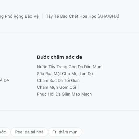
|
g Phổ Rộng Bảo Vệ
Tẩy Tế Bào Chết Hóa Học (AHA/BHA)
Bước chăm sóc da
Nước Tẩy Trang Cho Da Dầu Mụn
Sữa Rửa Mặt Cho Mọi Làn Da
Á DA
Chăm Sóc Da Tối Giản
Chấm Mụn Gom Cồi
Phục Hồi Da Giãn Mao Mạch
ước
Peel da tại nhà
Trị thâm mụn