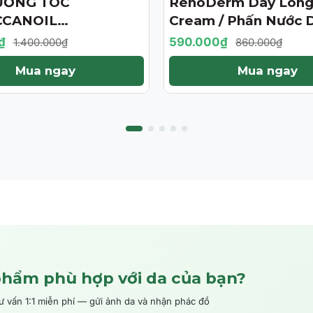
ƯỠNG TÓC
RenoDerm Day Long
- 31%
CANOIL
Cream / Phấn Nước 
ENT 125ML (PHIÊN
Da Chống Nắng- Ma
₫
590.000₫
1.400.000₫
860.000₫
ỚI HẠN)
Tự Nhiên
Mua ngay
Mua ngay
phẩm phù hợp với da của bạn?
ấn 1:1 miễn phí — gửi ảnh da và nhận phác đồ