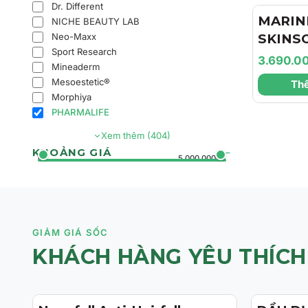
Dr. Different
Căng M
MARIN
NICHE BEAUTY LAB
Neo-Maxx
SKINS
Sport Research
Marini
3.690.0
Mineaderm
Face Lo
Mesoestetic®
Thê
Chất D
Morphiya
Da Và 
PHARMALIFE
Mờ Tăn
Xem thêm (404)
KHOẢNG GIÁ
0đ
5.000.000đ+
GIẢM GIÁ SỐC
KHÁCH HÀNG YÊU THÍCH