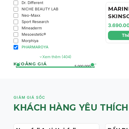
Dr. Different
Căng M
MARIN
NICHE BEAUTY LAB
Neo-Maxx
SKINS
Sport Research
Marini
3.690.0
Mineaderm
Face Lo
Mesoestetic®
Thê
Chất D
Morphiya
Da Và 
PHARMAROYA
Mờ Tăn
Xem thêm (404)
KHOẢNG GIÁ
0đ
5.000.000đ+
GIẢM GIÁ SỐC
KHÁCH HÀNG YÊU THÍCH