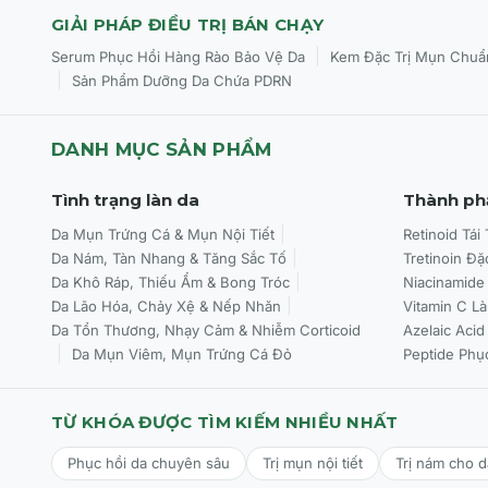
GIẢI PHÁP ĐIỀU TRỊ BÁN CHẠY
|
Serum Phục Hồi Hàng Rào Bảo Vệ Da
Kem Đặc Trị Mụn Chuẩ
|
Sản Phẩm Dưỡng Da Chứa PDRN
DANH MỤC SẢN PHẨM
Tình trạng làn da
Thành ph
Da Mụn Trứng Cá & Mụn Nội Tiết
Retinoid Tái
Da Nám, Tàn Nhang & Tăng Sắc Tố
Tretinoin Đặ
Da Khô Ráp, Thiếu Ẩm & Bong Tróc
Niacinamide
Da Lão Hóa, Chảy Xệ & Nếp Nhăn
Vitamin C L
Da Tổn Thương, Nhạy Cảm & Nhiễm Corticoid
Azelaic Acid
Da Mụn Viêm, Mụn Trứng Cá Đỏ
Peptide Phụ
TỪ KHÓA ĐƯỢC TÌM KIẾM NHIỀU NHẤT
Phục hồi da chuyên sâu
Trị mụn nội tiết
Trị nám cho 