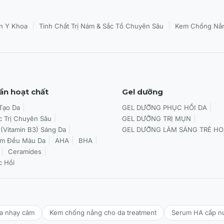
|
|
n Y Khoa
Tinh Chất Trị Nám & Sắc Tố Chuyên Sâu
Kem Chống Nắn
ần hoạt chất
Gel dưỡng
 Tạo Da
GEL DƯỠNG PHỤC HỒI DA
c Trị Chuyên Sâu
GEL DƯỠNG TRỊ MỤN
 (Vitamin B3) Sáng Da
GEL DƯỠNG LÀM SÁNG TRẺ HO
àm Đều Màu Da
AHA
BHA
Ceramides
c Hồi
da nhạy cảm
Kem chống nắng cho da treatment
Serum HA cấp n