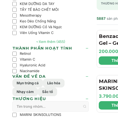
KEM DƯỠNG DA TAY
THƯƠNG H
TẨY TẾ BÀO CHẾT MÔI
Mesotherapy
5887
sản p
Kẹo Dẻo Chống Nắng
KEM DƯỠNG Cổ Và Ngực
Viên Uống Vitamin C
Benzac
Xem thêm (455)
Gel – 
THÀNH PHẦN HOẠT TÍNH
Trợ Là
200.00
Retinol
Dịu Nh
Vitamin C
Thê
Dầu Ch
Hyaluronic Acid
Cảm
Niacinamide
VẤN ĐỀ VỀ DA
MARIN
Mụn trứng cá
Lão hóa
SKINS
Nhạy cảm
Sắc tố
Hyla3D
3.790.0
THƯƠNG HIỆU
Cream 
Thê
Dưỡng 
Dưỡng 
MARINI SKINSOLUTIONS