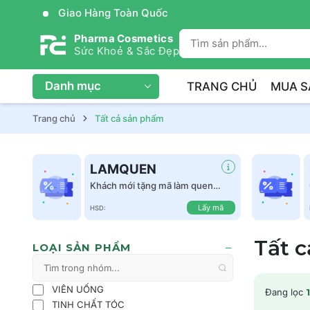
Giao Hàng Toàn Quốc
Pharma Cosmetics
Sức Khoẻ & Sắc Đẹp
Danh mục
TRANG CHỦ
MUA S
Trang chủ
Tất cả sản phẩm
LAMQUEN
Khách mới tặng mã làm quen
giảm 50k tất cả sản phẩm
Lấy mã
HSD:
Tất 
LOẠI SẢN PHẨM
VIÊN UỐNG
Đang lọc
1
TINH CHẤT TÓC