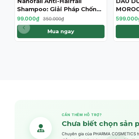
Nanofall Anti-Hairfall
DẦU D
- 72%
- 57%
Shampoo: Giải Pháp Chống
MOROC
Rụng & Kích Thích Mọc Tóc
TREATM
99.000₫
599.000
350.000₫
Chuẩn Y Khoa
BẢN GI
Mua ngay
CẦN THÊM HỖ TRỢ?
Chưa biết chọn sản 
Chuyên gia của PHARMA COSMETICS tư v