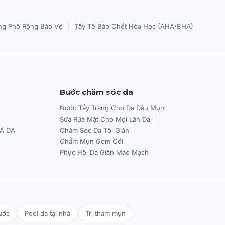
|
g Phổ Rộng Bảo Vệ
Tẩy Tế Bào Chết Hóa Học (AHA/BHA)
Bước chăm sóc da
Nước Tẩy Trang Cho Da Dầu Mụn
Sữa Rửa Mặt Cho Mọi Làn Da
Á DA
Chăm Sóc Da Tối Giản
Chấm Mụn Gom Cồi
Phục Hồi Da Giãn Mao Mạch
ước
Peel da tại nhà
Trị thâm mụn