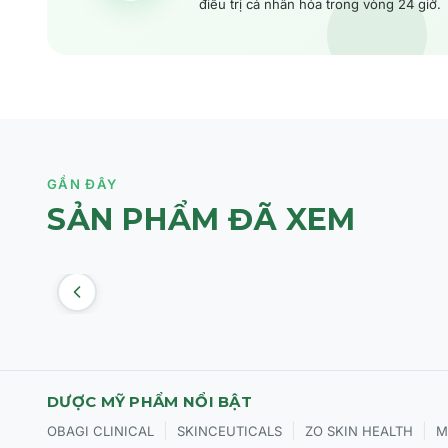
điều trị cá nhân hóa trong vòng 24 giờ.
GẦN ĐÂY
SẢN PHẨM ĐÃ XEM
DƯỢC MỸ PHẨM NỔI BẬT
|
|
|
OBAGI CLINICAL
SKINCEUTICALS
ZO SKIN HEALTH
M