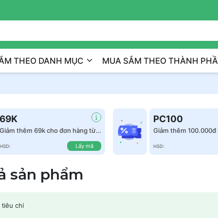
Trị Liệu Da Cá Nhân Hóa
ẮM THEO DANH MỤC
MUA SẮM THEO THÀNH PH
69K
PC100
Giảm thêm 69k cho đơn hàng từ
Giảm thêm 100.000đ 
999k
hàng từ 1.500.000đ
Lấy mã
HSD:
HSD:
cả sản phẩm
tiêu chí