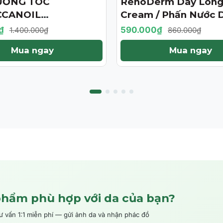
ƯỠNG TÓC
RenoDerm Day Long
- 31%
CANOIL
Cream / Phấn Nước 
ENT 125ML (PHIÊN
Da Chống Nắng- Ma
₫
590.000₫
1.400.000₫
860.000₫
ỚI HẠN)
Tự Nhiên
Mua ngay
Mua ngay
phẩm phù hợp với da của bạn?
ấn 1:1 miễn phí — gửi ảnh da và nhận phác đồ