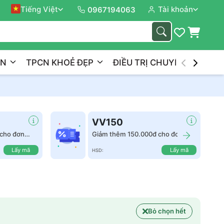
Tiếng Việt
Tài khoản
Đồng 
0967194063
ẦN
TPCN KHOẺ ĐẸP
ĐIỀU TRỊ CHUYÊN NGHIỆP
VV150
cho đơn
Giảm thêm 150.000đ cho đơn
hàng từ 2.500.000đ
Lấy mã
Lấy mã
HSD:
Bỏ chọn hết