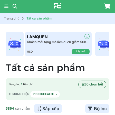
Trang chủ
Tất cả sản phẩm
LAMQUEN
Khách mới tặng mã làm quen giảm 50k
tất cả sản phẩm
Lấy mã
HSD:
Tất cả sản phẩm
Bỏ chọn hết
Đang lọc
1
tiêu chí
×
THƯƠNG HIỆU:
PROBIOHEALTH
Sắp xếp
Bộ lọc
5864
sản phẩm