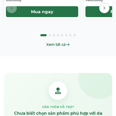
350.000₫
1.400.000₫
Mua ngay
M
Xem tất cả
CẦN THÊM HỖ TRỢ?
Chưa biết chọn sản phẩm phù hợp với da