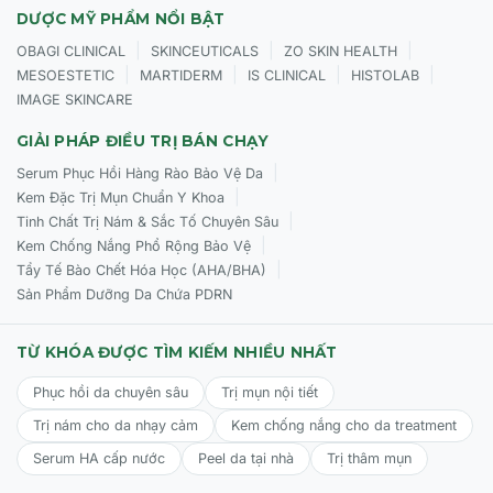
DƯỢC MỸ PHẨM NỔI BẬT
|
|
|
OBAGI CLINICAL
SKINCEUTICALS
ZO SKIN HEALTH
|
|
|
|
MESOESTETIC
MARTIDERM
IS CLINICAL
HISTOLAB
IMAGE SKINCARE
GIẢI PHÁP ĐIỀU TRỊ BÁN CHẠY
|
Serum Phục Hồi Hàng Rào Bảo Vệ Da
|
Kem Đặc Trị Mụn Chuẩn Y Khoa
|
Tinh Chất Trị Nám & Sắc Tố Chuyên Sâu
|
Kem Chống Nắng Phổ Rộng Bảo Vệ
|
Tẩy Tế Bào Chết Hóa Học (AHA/BHA)
Sản Phẩm Dưỡng Da Chứa PDRN
TỪ KHÓA ĐƯỢC TÌM KIẾM NHIỀU NHẤT
Phục hồi da chuyên sâu
Trị mụn nội tiết
Trị nám cho da nhạy cảm
Kem chống nắng cho da treatment
Serum HA cấp nước
Peel da tại nhà
Trị thâm mụn