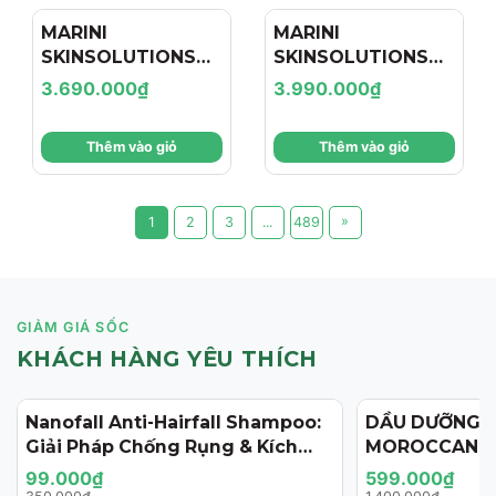
MARINI
MARINI
SKINSOLUTIONS
SKINSOLUTIONS
Duality™ – Tinh
Transformation
3.690.000₫
3.990.000₫
Chất Hỗ Trợ Giảm
Face Cream – Kem
Mụn Và Cải Thiện
Dưỡng Hỗ Trợ Tái
Thêm vào giỏ
Thêm vào giỏ
Dấu Hiệu Lão Hóa
Tạo, Giảm Nếp
Nhăn Và Săn Chắc
Da
»
1
2
3
...
489
GIẢM GIÁ SỐC
KHÁCH HÀNG YÊU THÍCH
Nanofall Anti-Hairfall Shampoo:
DẦU DƯỠNG 
- 72%
- 57%
Giải Pháp Chống Rụng & Kích
MOROCCANOI
Thích Mọc Tóc Chuẩn Y Khoa
125ML (PHIÊN
99.000₫
599.000₫