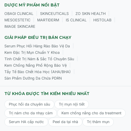
DƯỢC MỸ PHẨM NỔI BẬT
|
|
|
OBAGI CLINICAL
SKINCEUTICALS
ZO SKIN HEALTH
|
|
|
|
MESOESTETIC
MARTIDERM
IS CLINICAL
HISTOLAB
IMAGE SKINCARE
GIẢI PHÁP ĐIỀU TRỊ BÁN CHẠY
|
Serum Phục Hồi Hàng Rào Bảo Vệ Da
|
Kem Đặc Trị Mụn Chuẩn Y Khoa
|
Tinh Chất Trị Nám & Sắc Tố Chuyên Sâu
|
Kem Chống Nắng Phổ Rộng Bảo Vệ
|
Tẩy Tế Bào Chết Hóa Học (AHA/BHA)
Sản Phẩm Dưỡng Da Chứa PDRN
TỪ KHÓA ĐƯỢC TÌM KIẾM NHIỀU NHẤT
Phục hồi da chuyên sâu
Trị mụn nội tiết
Trị nám cho da nhạy cảm
Kem chống nắng cho da treatment
Serum HA cấp nước
Peel da tại nhà
Trị thâm mụn