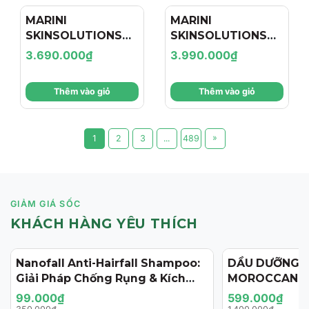
MARINI
MARINI
SKINSOLUTIONS
SKINSOLUTIONS
Duality™ – Tinh
Transformation
3.690.000₫
3.990.000₫
Chất Hỗ Trợ Giảm
Face Cream – Kem
Mụn Và Cải Thiện
Dưỡng Hỗ Trợ Tái
Thêm vào giỏ
Thêm vào giỏ
Dấu Hiệu Lão Hóa
Tạo, Giảm Nếp
Nhăn Và Săn Chắc
Da
»
1
2
3
...
489
GIẢM GIÁ SỐC
KHÁCH HÀNG YÊU THÍCH
Nanofall Anti-Hairfall Shampoo:
DẦU DƯỠNG 
- 72%
- 57%
Giải Pháp Chống Rụng & Kích
MOROCCANOI
Thích Mọc Tóc Chuẩn Y Khoa
125ML (PHIÊN
99.000₫
599.000₫