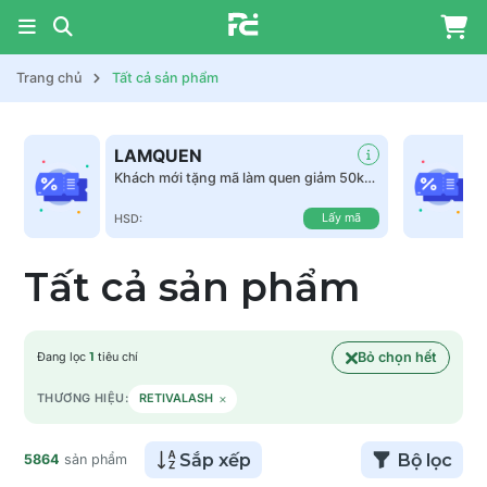
Trang chủ
Tất cả sản phẩm
LAMQUEN
Khách mới tặng mã làm quen giảm 50k
tất cả sản phẩm
Lấy mã
HSD:
Tất cả sản phẩm
Bỏ chọn hết
Đang lọc
1
tiêu chí
×
THƯƠNG HIỆU:
RETIVALASH
Sắp xếp
Bộ lọc
5864
sản phẩm