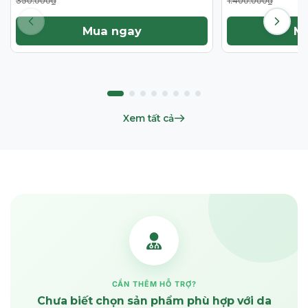
350.000₫
1.400.000₫
Mua ngay
M
Xem tất cả
CẦN THÊM HỖ TRỢ?
Chưa biết chọn sản phẩm phù hợp với da