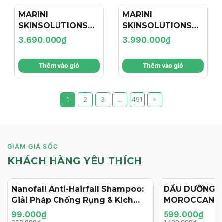
MARINI
MARINI
SKINSOLUTIONS
SKINSOLUTIONS
Duality™ – Tinh
Transformation
3.690.000₫
3.990.000₫
Chất Hỗ Trợ Giảm
Face Cream – Kem
Mụn Và Cải Thiện
Dưỡng Hỗ Trợ Tái
Thêm vào giỏ
Thêm vào giỏ
Dấu Hiệu Lão Hóa
Tạo, Giảm Nếp
Nhăn Và Săn Chắc
Da
»
1
2
3
...
491
GIẢM GIÁ SỐC
KHÁCH HÀNG YÊU THÍCH
Nanofall Anti-Hairfall Shampoo:
DẦU DƯỠNG 
- 72%
- 57%
Giải Pháp Chống Rụng & Kích
MOROCCANOI
Thích Mọc Tóc Chuẩn Y Khoa
125ML (PHIÊN
99.000₫
599.000₫