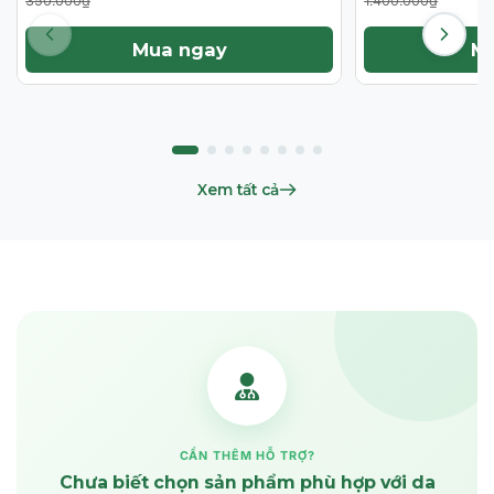
350.000₫
1.400.000₫
Mua ngay
M
Xem tất cả
CẦN THÊM HỖ TRỢ?
Chưa biết chọn sản phẩm phù hợp với da