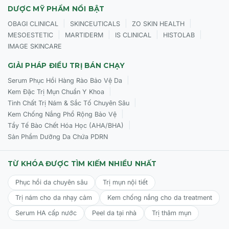
DƯỢC MỸ PHẨM NỔI BẬT
|
|
|
OBAGI CLINICAL
SKINCEUTICALS
ZO SKIN HEALTH
|
|
|
|
MESOESTETIC
MARTIDERM
IS CLINICAL
HISTOLAB
IMAGE SKINCARE
GIẢI PHÁP ĐIỀU TRỊ BÁN CHẠY
|
Serum Phục Hồi Hàng Rào Bảo Vệ Da
|
Kem Đặc Trị Mụn Chuẩn Y Khoa
|
Tinh Chất Trị Nám & Sắc Tố Chuyên Sâu
|
Kem Chống Nắng Phổ Rộng Bảo Vệ
|
Tẩy Tế Bào Chết Hóa Học (AHA/BHA)
Sản Phẩm Dưỡng Da Chứa PDRN
TỪ KHÓA ĐƯỢC TÌM KIẾM NHIỀU NHẤT
Phục hồi da chuyên sâu
Trị mụn nội tiết
Trị nám cho da nhạy cảm
Kem chống nắng cho da treatment
Serum HA cấp nước
Peel da tại nhà
Trị thâm mụn