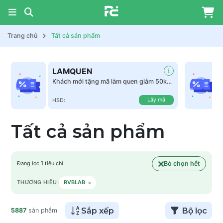
Trang chủ
Tất cả sản phẩm
LAMQUEN
Khách mới tặng mã làm quen giảm 50k
tất cả sản phẩm
Lấy mã
HSD:
Tất cả sản phẩm
Bỏ chọn hết
Đang lọc
1
tiêu chí
×
THƯƠNG HIỆU:
RVBLAB
Sắp xếp
Bộ lọc
5887
sản phẩm