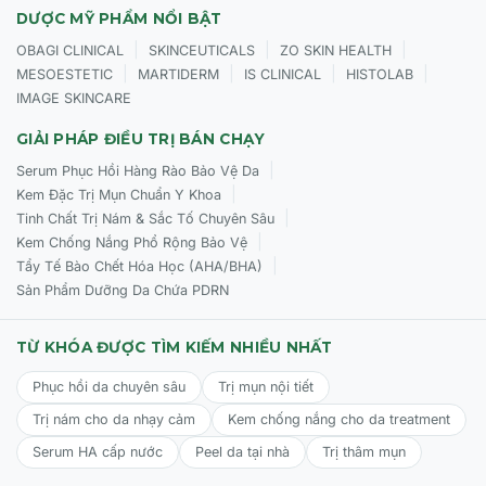
DƯỢC MỸ PHẨM NỔI BẬT
|
|
|
OBAGI CLINICAL
SKINCEUTICALS
ZO SKIN HEALTH
|
|
|
|
MESOESTETIC
MARTIDERM
IS CLINICAL
HISTOLAB
IMAGE SKINCARE
GIẢI PHÁP ĐIỀU TRỊ BÁN CHẠY
|
Serum Phục Hồi Hàng Rào Bảo Vệ Da
|
Kem Đặc Trị Mụn Chuẩn Y Khoa
|
Tinh Chất Trị Nám & Sắc Tố Chuyên Sâu
|
Kem Chống Nắng Phổ Rộng Bảo Vệ
|
Tẩy Tế Bào Chết Hóa Học (AHA/BHA)
Sản Phẩm Dưỡng Da Chứa PDRN
TỪ KHÓA ĐƯỢC TÌM KIẾM NHIỀU NHẤT
Phục hồi da chuyên sâu
Trị mụn nội tiết
Trị nám cho da nhạy cảm
Kem chống nắng cho da treatment
Serum HA cấp nước
Peel da tại nhà
Trị thâm mụn