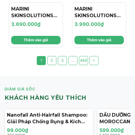
MARINI
MARINI
SKINSOLUTIONS
SKINSOLUTIONS
Duality™ – Tinh
Transformation
3.690.000₫
3.990.000₫
Chất Hỗ Trợ Giảm
Face Cream – Kem
Mụn Và Cải Thiện
Dưỡng Hỗ Trợ Tái
Thêm vào giỏ
Thêm vào giỏ
Dấu Hiệu Lão Hóa
Tạo, Giảm Nếp
Nhăn Và Săn Chắc
Da
»
1
2
3
...
489
GIẢM GIÁ SỐC
KHÁCH HÀNG YÊU THÍCH
Nanofall Anti-Hairfall Shampoo:
DẦU DƯỠNG 
- 72%
- 57%
Giải Pháp Chống Rụng & Kích
MOROCCANOI
Thích Mọc Tóc Chuẩn Y Khoa
125ML (PHIÊN
99.000₫
599.000₫