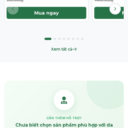
350.000₫
1.400.000₫
Mua ngay
M
Xem tất cả
CẦN THÊM HỖ TRỢ?
Chưa biết chọn sản phẩm phù hợp với da