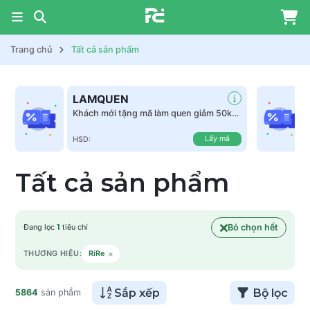
Trang chủ
Tất cả sản phẩm
LAMQUEN
Khách mới tặng mã làm quen giảm 50k
tất cả sản phẩm
Lấy mã
HSD:
Tất cả sản phẩm
Bỏ chọn hết
Đang lọc
1
tiêu chí
×
THƯƠNG HIỆU:
RiRe
Sắp xếp
Bộ lọc
5864
sản phẩm