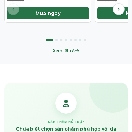
350.000₫
1.400.000₫
Mua ngay
M
Xem tất cả
CẦN THÊM HỖ TRỢ?
Chưa biết chọn sản phẩm phù hợp với da