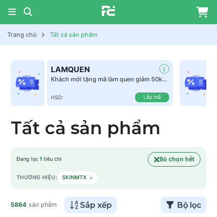
Trang chủ
Tất cả sản phẩm
LAMQUEN
Khách mới tặng mã làm quen giảm 50k
tất cả sản phẩm
Lấy mã
HSD:
Tất cả sản phẩm
Bỏ chọn hết
Đang lọc
1
tiêu chí
×
THƯƠNG HIỆU:
SKINMTX
Sắp xếp
Bộ lọc
5864
sản phẩm