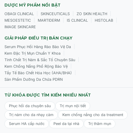
DƯỢC MỸ PHẨM NỔI BẬT
|
|
|
OBAGI CLINICAL
SKINCEUTICALS
ZO SKIN HEALTH
|
|
|
|
MESOESTETIC
MARTIDERM
IS CLINICAL
HISTOLAB
IMAGE SKINCARE
GIẢI PHÁP ĐIỀU TRỊ BÁN CHẠY
|
Serum Phục Hồi Hàng Rào Bảo Vệ Da
|
Kem Đặc Trị Mụn Chuẩn Y Khoa
|
Tinh Chất Trị Nám & Sắc Tố Chuyên Sâu
|
Kem Chống Nắng Phổ Rộng Bảo Vệ
|
Tẩy Tế Bào Chết Hóa Học (AHA/BHA)
Sản Phẩm Dưỡng Da Chứa PDRN
TỪ KHÓA ĐƯỢC TÌM KIẾM NHIỀU NHẤT
Phục hồi da chuyên sâu
Trị mụn nội tiết
Trị nám cho da nhạy cảm
Kem chống nắng cho da treatment
Serum HA cấp nước
Peel da tại nhà
Trị thâm mụn