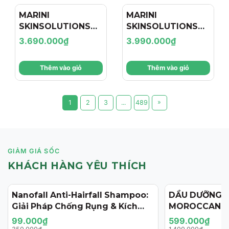
MARINI
MARINI
SKINSOLUTIONS
SKINSOLUTIONS
Duality™ – Tinh
Transformation
3.690.000₫
3.990.000₫
Chất Hỗ Trợ Giảm
Face Cream – Kem
Mụn Và Cải Thiện
Dưỡng Hỗ Trợ Tái
Thêm vào giỏ
Thêm vào giỏ
Dấu Hiệu Lão Hóa
Tạo, Giảm Nếp
Nhăn Và Săn Chắc
Da
»
1
2
3
...
489
GIẢM GIÁ SỐC
KHÁCH HÀNG YÊU THÍCH
Nanofall Anti-Hairfall Shampoo:
DẦU DƯỠNG 
- 72%
- 57%
Giải Pháp Chống Rụng & Kích
MOROCCANOI
Thích Mọc Tóc Chuẩn Y Khoa
125ML (PHIÊN
99.000₫
599.000₫