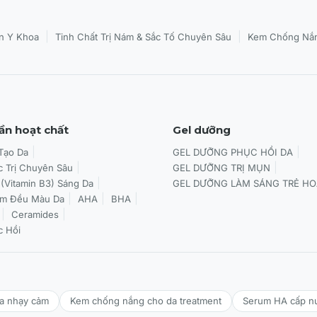
|
|
n Y Khoa
Tinh Chất Trị Nám & Sắc Tố Chuyên Sâu
Kem Chống Nắn
ần hoạt chất
Gel dưỡng
 Tạo Da
GEL DƯỠNG PHỤC HỒI DA
c Trị Chuyên Sâu
GEL DƯỠNG TRỊ MỤN
 (Vitamin B3) Sáng Da
GEL DƯỠNG LÀM SÁNG TRẺ HO
àm Đều Màu Da
AHA
BHA
Ceramides
c Hồi
da nhạy cảm
Kem chống nắng cho da treatment
Serum HA cấp n