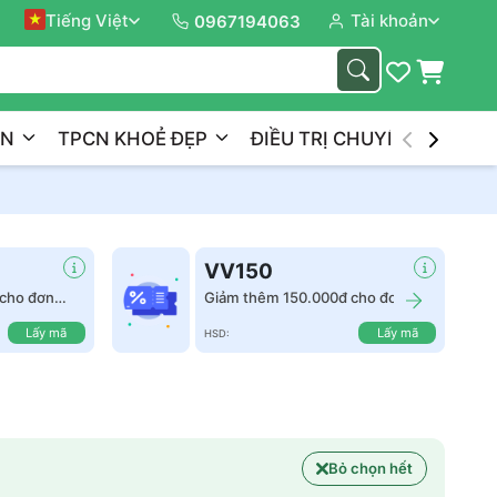
Tiếng Việt
Tài khoản
Đồng 
0967194063
ẦN
TPCN KHOẺ ĐẸP
ĐIỀU TRỊ CHUYÊN NGHIỆP
VV150
cho đơn
Giảm thêm 150.000đ cho đơn
hàng từ 2.500.000đ
Lấy mã
Lấy mã
HSD:
Bỏ chọn hết