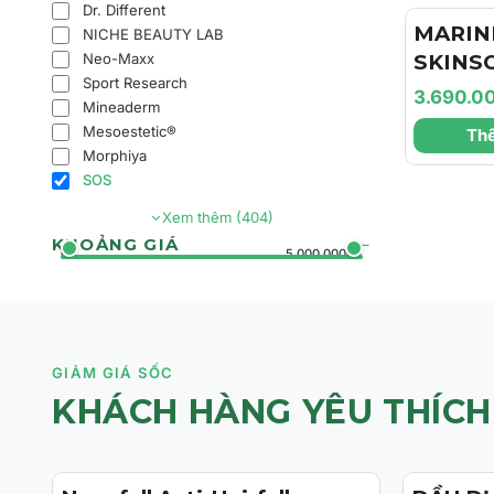
Dr. Different
Căng M
MARIN
NICHE BEAUTY LAB
Neo-Maxx
SKINS
Sport Research
Marini
3.690.0
Mineaderm
Face Lo
Mesoestetic®
Thê
Chất D
Morphiya
Da Và 
SOS
Mờ Tăn
Xem thêm (404)
KHOẢNG GIÁ
0đ
5.000.000đ+
GIẢM GIÁ SỐC
KHÁCH HÀNG YÊU THÍCH