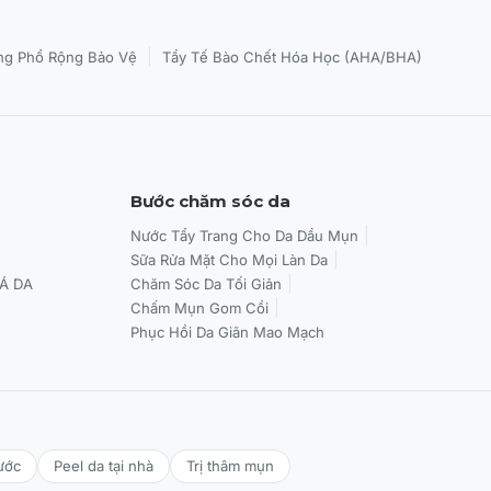
|
g Phổ Rộng Bảo Vệ
Tẩy Tế Bào Chết Hóa Học (AHA/BHA)
Bước chăm sóc da
Nước Tẩy Trang Cho Da Dầu Mụn
Sữa Rửa Mặt Cho Mọi Làn Da
Á DA
Chăm Sóc Da Tối Giản
Chấm Mụn Gom Cồi
Phục Hồi Da Giãn Mao Mạch
ước
Peel da tại nhà
Trị thâm mụn