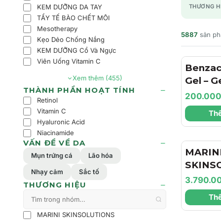
KEM DƯỠNG DA TAY
THƯƠNG H
TẨY TẾ BÀO CHẾT MÔI
Mesotherapy
5887
sản p
Kẹo Dẻo Chống Nắng
KEM DƯỠNG Cổ Và Ngực
Viên Uống Vitamin C
Benzac
Xem thêm (455)
Gel – 
THÀNH PHẦN HOẠT TÍNH
Trợ Là
200.00
Retinol
Dịu Nh
Vitamin C
Thê
Dầu Ch
Hyaluronic Acid
Cảm
Niacinamide
VẤN ĐỀ VỀ DA
MARIN
Mụn trứng cá
Lão hóa
SKINS
Nhạy cảm
Sắc tố
Hyla3D
3.790.0
THƯƠNG HIỆU
Cream 
Thê
Dưỡng 
Dưỡng 
MARINI SKINSOLUTIONS