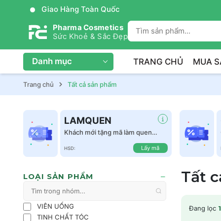
Giao Hàng Toàn Quốc
Pharma Cosmetics
Sức Khoẻ & Sắc Đẹp
Danh mục
TRANG CHỦ
MUA S
Trang chủ
Tất cả sản phẩm
LAMQUEN
Khách mới tặng mã làm quen
giảm 50k tất cả sản phẩm
Lấy mã
HSD:
Tất 
LOẠI SẢN PHẨM
VIÊN UỐNG
Đang lọc
1
TINH CHẤT TÓC