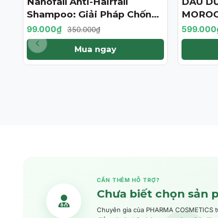
Nanofall Anti-Hairfall
DẦU D
- 72%
- 57%
Shampoo: Giải Pháp Chống
MOROC
Rụng & Kích Thích Mọc Tóc
TREATM
99.000₫
599.000
350.000₫
Chuẩn Y Khoa
BẢN GI
Mua ngay
CẦN THÊM HỖ TRỢ?
Chưa biết chọn sản 
Chuyên gia của PHARMA COSMETICS tư v