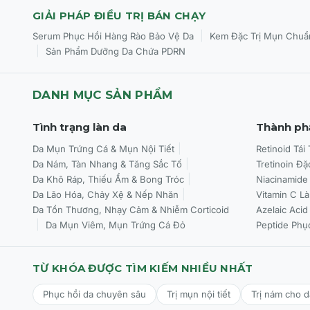
GIẢI PHÁP ĐIỀU TRỊ BÁN CHẠY
|
Serum Phục Hồi Hàng Rào Bảo Vệ Da
Kem Đặc Trị Mụn Chuẩ
|
Sản Phẩm Dưỡng Da Chứa PDRN
DANH MỤC SẢN PHẨM
Tình trạng làn da
Thành ph
Da Mụn Trứng Cá & Mụn Nội Tiết
Retinoid Tái
Da Nám, Tàn Nhang & Tăng Sắc Tố
Tretinoin Đặ
Da Khô Ráp, Thiếu Ẩm & Bong Tróc
Niacinamide
Da Lão Hóa, Chảy Xệ & Nếp Nhăn
Vitamin C L
Da Tổn Thương, Nhạy Cảm & Nhiễm Corticoid
Azelaic Acid
Da Mụn Viêm, Mụn Trứng Cá Đỏ
Peptide Phụ
TỪ KHÓA ĐƯỢC TÌM KIẾM NHIỀU NHẤT
Phục hồi da chuyên sâu
Trị mụn nội tiết
Trị nám cho 