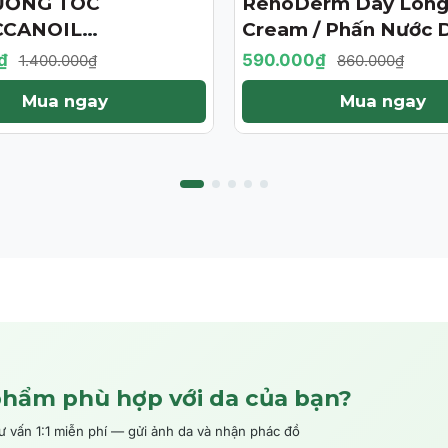
ƯỠNG TÓC
RenoDerm Day Long
- 31%
CANOIL
Cream / Phấn Nước 
ENT 125ML (PHIÊN
Da Chống Nắng- Ma
₫
590.000₫
1.400.000₫
860.000₫
ỚI HẠN)
Tự Nhiên
Mua ngay
Mua ngay
phẩm phù hợp với da của bạn?
ấn 1:1 miễn phí — gửi ảnh da và nhận phác đồ