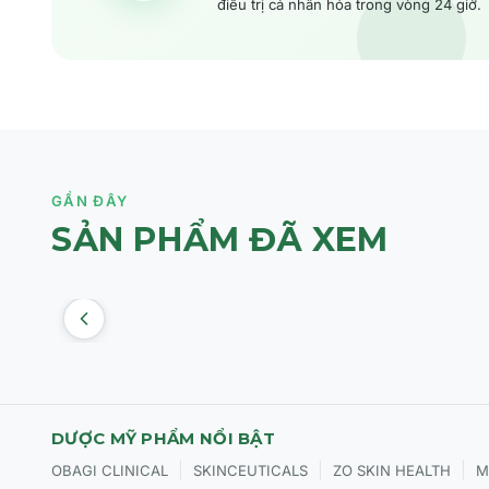
điều trị cá nhân hóa trong vòng 24 giờ.
GẦN ĐÂY
SẢN PHẨM ĐÃ XEM
DƯỢC MỸ PHẨM NỔI BẬT
|
|
|
OBAGI CLINICAL
SKINCEUTICALS
ZO SKIN HEALTH
M