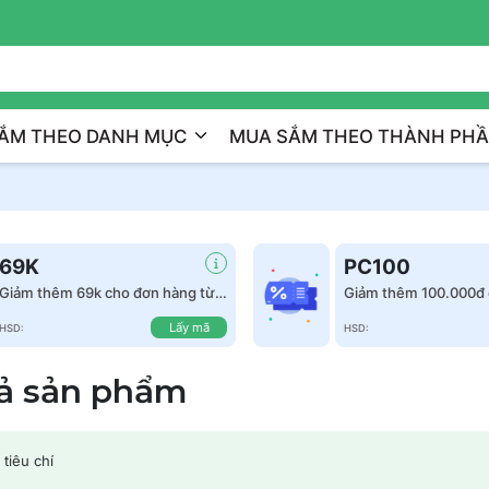
Trị Liệu Da Cá Nhân Hóa
ẮM THEO DANH MỤC
MUA SẮM THEO THÀNH PH
69K
PC100
Giảm thêm 69k cho đơn hàng từ
Giảm thêm 100.000đ 
999k
hàng từ 1.500.000đ
Lấy mã
HSD:
HSD:
cả sản phẩm
tiêu chí