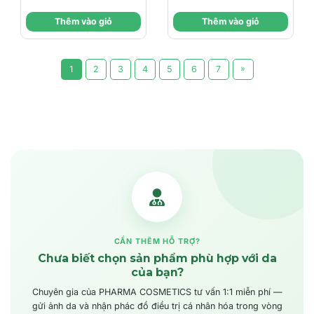
& Săn Chắc - Phục
DƯỠNG THỂ CẤP
Thêm vào giỏ
Thêm vào giỏ
Hồi Độ Đàn Hồi Của
ẨM 24H & LÀM MỊN
Da
DA NHẠY CẢM
»
1
2
3
4
5
6
7
CẦN THÊM HỖ TRỢ?
Chưa biết chọn sản phẩm phù hợp với da
của bạn?
Chuyên gia của PHARMA COSMETICS tư vấn 1:1 miễn phí —
gửi ảnh da và nhận phác đồ điều trị cá nhân hóa trong vòng