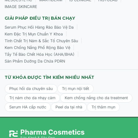
IMAGE SKINCARE
GIẢI PHÁP ĐIỀU TRỊ BÁN CHẠY
|
Serum Phục Hồi Hàng Rào Bảo Vệ Da
|
Kem Đặc Trị Mụn Chuẩn Y Khoa
|
Tinh Chất Trị Nám & Sắc Tố Chuyên Sâu
|
Kem Chống Nắng Phổ Rộng Bảo Vệ
|
Tẩy Tế Bào Chết Hóa Học (AHA/BHA)
Sản Phẩm Dưỡng Da Chứa PDRN
TỪ KHÓA ĐƯỢC TÌM KIẾM NHIỀU NHẤT
Phục hồi da chuyên sâu
Trị mụn nội tiết
Trị nám cho da nhạy cảm
Kem chống nắng cho da treatment
Serum HA cấp nước
Peel da tại nhà
Trị thâm mụn
Pharma Cosmetics
Sức Khoẻ & Sắc Đẹp