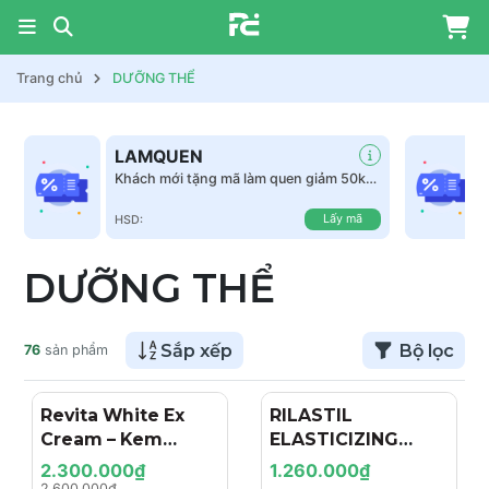
Trang chủ
DƯỠNG THỂ
LAMQUEN
Khách mới tặng mã làm quen giảm 50k
tất cả sản phẩm
Lấy mã
HSD:
DƯỠNG THỂ
Sắp xếp
Bộ lọc
76
sản phẩm
Revita White Ex
- 12%
RILASTIL
Cream – Kem
ELASTICIZING
Dưỡng Trắng Nâng
CREAM EMOLLIENT
2.300.000₫
1.260.000₫
Tone, Cấp Ẩm Và
AND
2.600.000₫