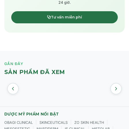
24 giờ.
Tư vấn miễn phí
GẦN ĐÂY
SẢN PHẨM ĐÃ XEM
DƯỢC MỸ PHẨM NỔI BẬT
|
|
|
OBAGI CLINICAL
SKINCEUTICALS
ZO SKIN HEALTH
|
|
|
|
MESOESTETIC
MARTIDERM
IS CLINICAL
HISTOLAB