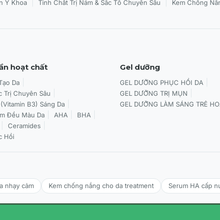
|
|
n Y Khoa
Tinh Chất Trị Nám & Sắc Tố Chuyên Sâu
Kem Chống Nắn
ần hoạt chất
Gel dưỡng
 Tạo Da
GEL DƯỠNG PHỤC HỒI DA
c Trị Chuyên Sâu
GEL DƯỠNG TRỊ MỤN
 (Vitamin B3) Sáng Da
GEL DƯỠNG LÀM SÁNG TRẺ HO
àm Đều Màu Da
AHA
BHA
Ceramides
c Hồi
da nhạy cảm
Kem chống nắng cho da treatment
Serum HA cấp n