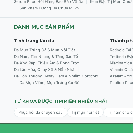
|
Serum Phục Hồi Hàng Rào Bảo Vệ Da
Kem Đặc Trị Mụn Chuẩ
|
Sản Phẩm Dưỡng Da Chứa PDRN
DANH MỤC SẢN PHẨM
Tình trạng làn da
Thành ph
Da Mụn Trứng Cá & Mụn Nội Tiết
Retinoid Tái
Da Nám, Tàn Nhang & Tăng Sắc Tố
Tretinoin Đặ
Da Khô Ráp, Thiếu Ẩm & Bong Tróc
Niacinamide
Da Lão Hóa, Chảy Xệ & Nếp Nhăn
Vitamin C L
Da Tổn Thương, Nhạy Cảm & Nhiễm Corticoid
Azelaic Acid
Da Mụn Viêm, Mụn Trứng Cá Đỏ
Peptide Phụ
TỪ KHÓA ĐƯỢC TÌM KIẾM NHIỀU NHẤT
Phục hồi da chuyên sâu
Trị mụn nội tiết
Trị nám cho 