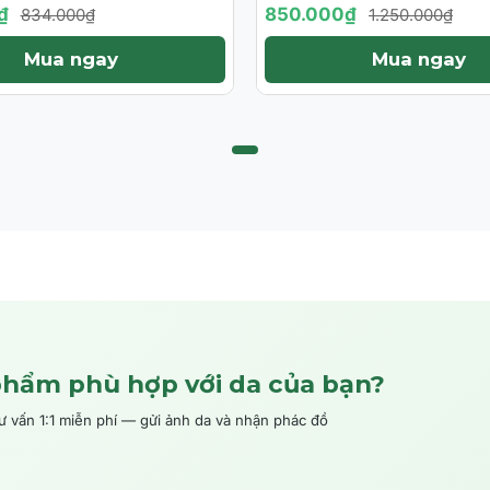
áp Toàn Diện Cho Da
BAN ĐÊM HỖ TRỢ T
₫
850.000₫
834.000₫
1.250.000₫
 Nhạy Cảm
TÁI TẠO MÔ, NGĂN
Mua ngay
Mua ngay
HÌNH THÀNH SẸO 
phẩm phù hợp với da của bạn?
ấn 1:1 miễn phí — gửi ảnh da và nhận phác đồ