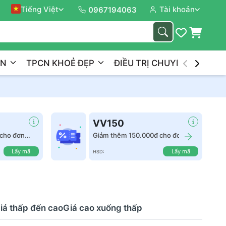
Tiếng Việt
Tài khoản
Đồng 
0967194063
ẦN
TPCN KHOẺ ĐẸP
ĐIỀU TRỊ CHUYÊN NGHIỆP
VV150
cho đơn
Giảm thêm 150.000đ cho đơn
hàng từ 2.500.000đ
Lấy mã
Lấy mã
HSD:
iá thấp đến cao
Giá cao xuống thấp