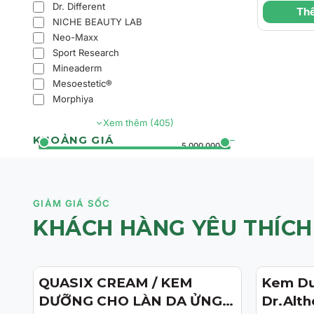
Cream 
Dr. Different
Thê
Dưỡng 
NICHE BEAUTY LAB
Mụn, M
Neo-Maxx
Sport Research
Và Làm
Mineaderm
Da
Mesoestetic®
Morphiya
Xem thêm (405)
KHOẢNG GIÁ
0đ
5.000.000đ+
GIẢM GIÁ SỐC
KHÁCH HÀNG YÊU THÍCH
QUASIX CREAM / KEM
Kem Dư
- 21%
- 40%
DƯỠNG CHO LÀN DA ỬNG
Dr.Alth