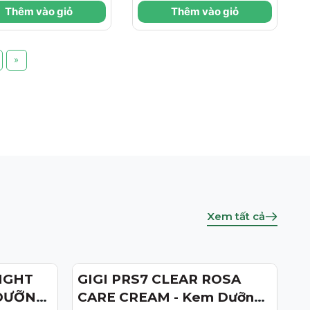
 Sáng Da Và
Pháp Cho Làn Da
Thêm vào giỏ
Thêm vào giỏ
m Vẻ Mệt Mỏi
Láng Mịn
»
Xem tất cả
IGHT
GIGI PRS7 CLEAR ROSA
- 29%
 DƯỠNG
CARE CREAM - Kem Dưỡng