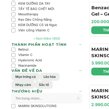
KEM DƯỠNG DA TAY
Benzac
TẨY TẾ BÀO CHẾT MÔI
Gel – 
Mesotherapy
Kẹo Dẻo Chống Nắng
Trợ Là
200.00
KEM DƯỠNG Cổ Và Ngực
Dịu Nh
Thê
Viên Uống Vitamin C
Dầu Ch
Xem thêm (455)
Cảm
THÀNH PHẦN HOẠT TÍNH
MARIN
Retinol
SKINS
Vitamin C
Hyaluronic Acid
Marini
3.990.0
Niacinamide
XC Face
VẤN ĐỀ VỀ DA
Thê
Kem Dư
Mụn trứng cá
Lão hóa
Làm Sá
Nhạy cảm
Sắc tố
Đốm Sắ
MARIN
THƯƠNG HIỆU
Nhăn
SKINS
Biocle
2.990.0
MARINI SKINSOLUTIONS