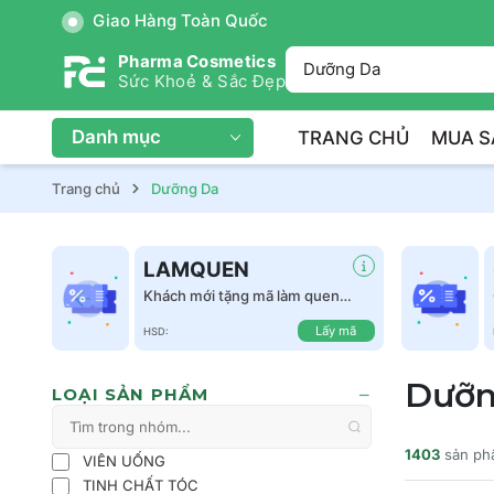
Giao Hàng Toàn Quốc
Pharma Cosmetics
Sức Khoẻ & Sắc Đẹp
Danh mục
TRANG CHỦ
MUA S
Trang chủ
Dưỡng Da
LAMQUEN
Khách mới tặng mã làm quen
giảm 50k tất cả sản phẩm
Lấy mã
HSD:
Dưỡn
LOẠI SẢN PHẨM
1403
sản ph
VIÊN UỐNG
TINH CHẤT TÓC