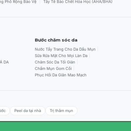
|
g Phổ Rộng Bảo Vệ
Tẩy Tế Bào Chết Hóa Học (AHA/BHA)
Bước chăm sóc da
Nước Tẩy Trang Cho Da Dầu Mụn
Sữa Rửa Mặt Cho Mọi Làn Da
Á DA
Chăm Sóc Da Tối Giản
Chấm Mụn Gom Cồi
Phục Hồi Da Giãn Mao Mạch
ước
Peel da tại nhà
Trị thâm mụn