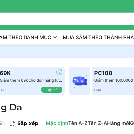
Trị Liệu Da Cá Nhân Hóa
ẮM THEO DANH MỤC
MUA SẮM THEO THÀNH PH
69K
PC100
Giảm thêm 69k cho đơn hàng từ
Giảm thêm 100.000đ 
999k
hàng từ 1.500.000đ
Lấy mã
HSD:
HSD:
g Da
Sắp xếp
Mặc định
Tên A-Z
Tên Z-A
Hàng mới
G
ẩm