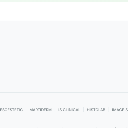
|
|
|
|
ESOESTETIC
MARTIDERM
IS CLINICAL
HISTOLAB
IMAGE 