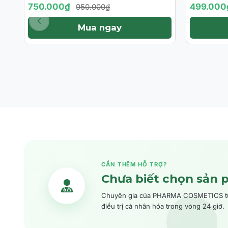
ĐỎ, ROSACEA (DA KHÔ, DA
Giải Ph
750.000₫
499.000
950.000₫
THƯỜNG)
Mụn Và
Mua ngay
CẦN THÊM HỖ TRỢ?
Chưa biết chọn sản 
Chuyên gia của PHARMA COSMETICS tư v
điều trị cá nhân hóa trong vòng 24 giờ.