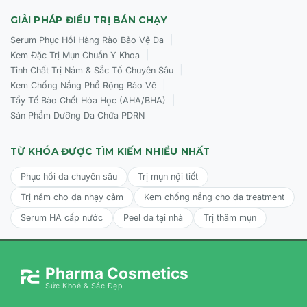
GIẢI PHÁP ĐIỀU TRỊ BÁN CHẠY
|
Serum Phục Hồi Hàng Rào Bảo Vệ Da
|
Kem Đặc Trị Mụn Chuẩn Y Khoa
|
Tinh Chất Trị Nám & Sắc Tố Chuyên Sâu
|
Kem Chống Nắng Phổ Rộng Bảo Vệ
|
Tẩy Tế Bào Chết Hóa Học (AHA/BHA)
Sản Phẩm Dưỡng Da Chứa PDRN
TỪ KHÓA ĐƯỢC TÌM KIẾM NHIỀU NHẤT
Phục hồi da chuyên sâu
Trị mụn nội tiết
Trị nám cho da nhạy cảm
Kem chống nắng cho da treatment
Serum HA cấp nước
Peel da tại nhà
Trị thâm mụn
Pharma Cosmetics
Sức Khoẻ & Sắc Đẹp