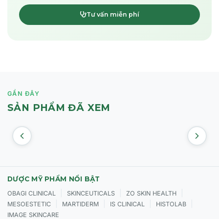
Tư vấn miễn phí
GẦN ĐÂY
SẢN PHẨM ĐÃ XEM
DƯỢC MỸ PHẨM NỔI BẬT
|
|
|
OBAGI CLINICAL
SKINCEUTICALS
ZO SKIN HEALTH
|
|
|
|
MESOESTETIC
MARTIDERM
IS CLINICAL
HISTOLAB
IMAGE SKINCARE