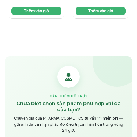
Rửa Mặt 2-Trong-1,
& Kháng Khuẩn,
Mã giảm giá:
Thêm vào giỏ
Thêm vào giỏ
Cho Làn Da Sạch
Dịu Nhẹ Cho Mọi
Sâu Hoàn Hảo
Làn Da
Ngày hết hạn:
Điều kiện:
CẦN THÊM HỖ TRỢ?
Chưa biết chọn sản phẩm phù hợp với da
của bạn?
Chuyên gia của PHARMA COSMETICS tư vấn 1:1 miễn phí —
gửi ảnh da và nhận phác đồ điều trị cá nhân hóa trong vòng
24 giờ.