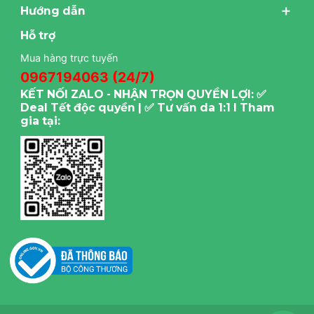
Hướng dẫn
Hỗ trợ
Mua hàng trực tuyến
0967194063 (24/7)
KẾT NỐI ZALO - NHẬN TRỌN QUYỀN LỢI: ✅
Deal Tết độc quyền | ✅ Tư vấn da 1:1 I Tham
gia tại: