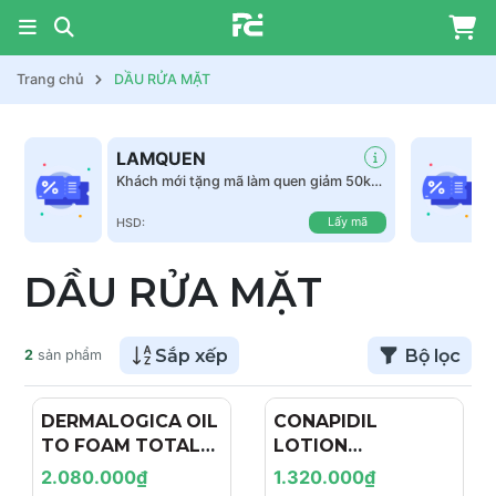
Trang chủ
DẦU RỬA MẶT
LAMQUEN
Khách mới tặng mã làm quen giảm 50k
tất cả sản phẩm
Lấy mã
HSD:
DẦU RỬA MẶT
Sắp xếp
Bộ lọc
2
sản phẩm
DERMALOGICA OIL
CONAPIDIL
TO FOAM TOTAL
LOTION
CLEANSER: Dầu
POLISHING: Dầu
2.080.000₫
1.320.000₫
Tẩy Trang & Sữa
Rửa Mặt Sạch Sâu