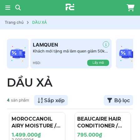
Trang chủ
DẦU XẢ
LAMQUEN
Khách mới tặng mã làm quen giảm 50k
tất cả sản phẩm
Lấy mã
HSD:
DẦU XẢ
Sắp xếp
Bộ lọc
4
sản phẩm
MOROCCANOIL
- 25%
BEAUCAIRE HAIR
AIRY MOISTURE /
CONDITIONER /
CẶP DẦU GỘI XẢ
DẦU XẢ
1.499.000₫
795.000₫
DƯỠNG ẨM TÓC
2.000.000₫