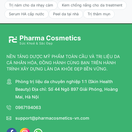
Trị nám cho da nhạy cảm
Kem chống nắng cho da treatment
Serum HA cấp nước
Peel da tại nhà
Trị thâm mụn
Pharma Cosmetics
Sức Khoẻ & Sắc Đẹp
NỀN TẢNG DƯỢC MỸ PHẨM TOÀN CẦU VÀ TRỊ LIỆU DA
CÁ NHÂN HÓA, ĐỒNG HÀNH CÙNG BẠN TRÊN HÀNH
TRÌNH XÂY DỰNG LÀN DA KHỎE ĐẸP BỀN VỮNG.
Phòng trị liệu da chuyên nghiệp 1:1 (Skin Health
Beauty) Địa chỉ: Số 44 Ngõ 897 Giải Phóng, Hoàng
Mai, Hà Nội
0967194063
support@pharmacosmetics-vn.com