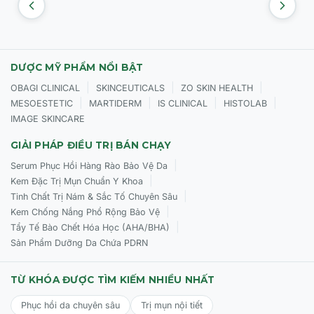
DƯỢC MỸ PHẨM NỔI BẬT
|
|
|
OBAGI CLINICAL
SKINCEUTICALS
ZO SKIN HEALTH
|
|
|
|
MESOESTETIC
MARTIDERM
IS CLINICAL
HISTOLAB
IMAGE SKINCARE
GIẢI PHÁP ĐIỀU TRỊ BÁN CHẠY
|
Serum Phục Hồi Hàng Rào Bảo Vệ Da
|
Kem Đặc Trị Mụn Chuẩn Y Khoa
|
Tinh Chất Trị Nám & Sắc Tố Chuyên Sâu
|
Kem Chống Nắng Phổ Rộng Bảo Vệ
|
Tẩy Tế Bào Chết Hóa Học (AHA/BHA)
Sản Phẩm Dưỡng Da Chứa PDRN
TỪ KHÓA ĐƯỢC TÌM KIẾM NHIỀU NHẤT
Phục hồi da chuyên sâu
Trị mụn nội tiết