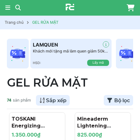
Trang chủ
GEL RỬA MẶT
LAMQUEN
Khách mới tặng mã làm quen giảm 50k
tất cả sản phẩm
Lấy mã
HSD:
GEL RỬA MẶT
Sắp xếp
Bộ lọc
74
sản phẩm
TOSKANI
Mineaderm
Energizing
Lightening
Cleanser PRO – Gel
Exfoliating
1.350.000₫
825.000₫
Rửa Mặt Thanh
Cleanser – Gel Rửa