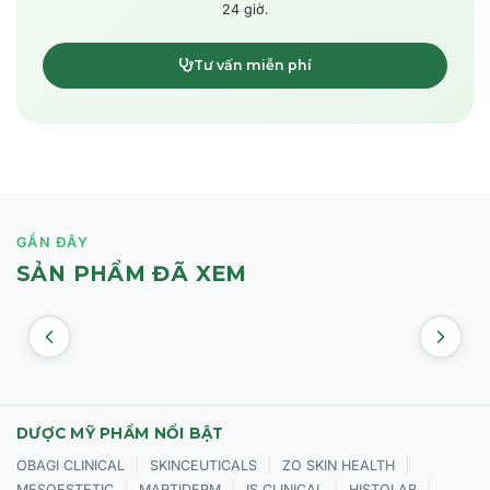
24 giờ.
Tư vấn miễn phí
GẦN ĐÂY
SẢN PHẨM ĐÃ XEM
DƯỢC MỸ PHẨM NỔI BẬT
|
|
|
OBAGI CLINICAL
SKINCEUTICALS
ZO SKIN HEALTH
|
|
|
|
MESOESTETIC
MARTIDERM
IS CLINICAL
HISTOLAB