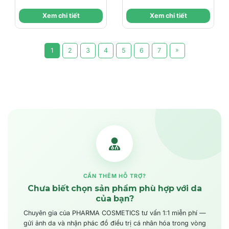
Cảm
Soát Dầu Nhờn
Xem chi tiết
Xem chi tiết
Không Gây Khô
Căng
»
1
2
3
4
5
6
7
CẦN THÊM HỖ TRỢ?
Chưa biết chọn sản phẩm phù hợp với da
của bạn?
Chuyên gia của PHARMA COSMETICS tư vấn 1:1 miễn phí —
gửi ảnh da và nhận phác đồ điều trị cá nhân hóa trong vòng