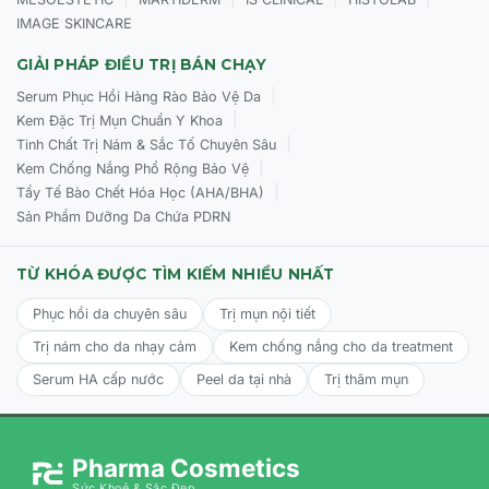
IMAGE SKINCARE
GIẢI PHÁP ĐIỀU TRỊ BÁN CHẠY
|
Serum Phục Hồi Hàng Rào Bảo Vệ Da
|
Kem Đặc Trị Mụn Chuẩn Y Khoa
|
Tinh Chất Trị Nám & Sắc Tố Chuyên Sâu
|
Kem Chống Nắng Phổ Rộng Bảo Vệ
|
Tẩy Tế Bào Chết Hóa Học (AHA/BHA)
Sản Phẩm Dưỡng Da Chứa PDRN
TỪ KHÓA ĐƯỢC TÌM KIẾM NHIỀU NHẤT
Phục hồi da chuyên sâu
Trị mụn nội tiết
Trị nám cho da nhạy cảm
Kem chống nắng cho da treatment
Serum HA cấp nước
Peel da tại nhà
Trị thâm mụn
Pharma Cosmetics
Sức Khoẻ & Sắc Đẹp