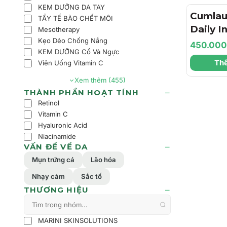
KEM DƯỠNG DA TAY
Cumlau
TẨY TẾ BÀO CHẾT MÔI
Daily I
Mesotherapy
Kẹo Dẻo Chống Nắng
Hygien
450.00
KEM DƯỠNG Cổ Và Ngực
Sinh H
Thê
Viên Uống Vitamin C
Tăng C
Xem thêm (455)
Ẩm & B
THÀNH PHẦN HOẠT TÍNH
Mạc
Retinol
Vitamin C
Hyaluronic Acid
Niacinamide
VẤN ĐỀ VỀ DA
Mụn trứng cá
Lão hóa
Nhạy cảm
Sắc tố
THƯƠNG HIỆU
MARINI SKINSOLUTIONS