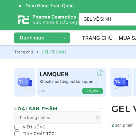
Giao Hàng Toàn Quốc
Pharma Cosmetics
Sức Khoẻ & Sắc Đẹp
Danh mục
TRANG CHỦ
MUA S
Trang chủ
GEL VỆ SINH
LAMQUEN
Khách mới tặng mã làm quen
giảm 50k tất cả sản phẩm
Lấy mã
HSD:
GEL 
LOẠI SẢN PHẨM
2
sản phẩm
VIÊN UỐNG
TINH CHẤT TÓC