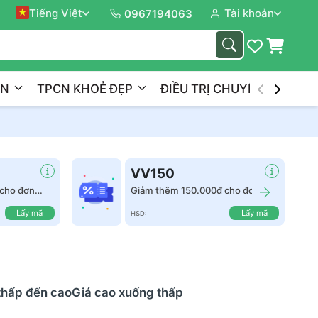
Tiếng Việt
Tài khoản
Đồng 
0967194063
ẦN
TPCN KHOẺ ĐẸP
ĐIỀU TRỊ CHUYÊN NGHIỆP
VV150
cho đơn
Giảm thêm 150.000đ cho đơn
hàng từ 2.500.000đ
Lấy mã
Lấy mã
HSD:
thấp đến cao
Giá cao xuống thấp