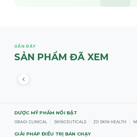
GẦN ĐÂY
SẢN PHẨM ĐÃ XEM
DƯỢC MỸ PHẨM NỔI BẬT
|
|
|
OBAGI CLINICAL
SKINCEUTICALS
ZO SKIN HEALTH
M
GIẢI PHÁP ĐIỀU TRỊ BÁN CHẠY