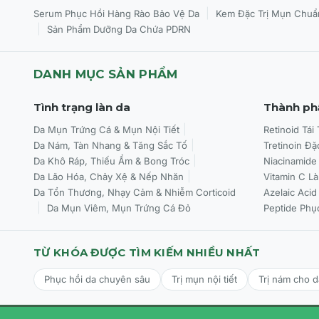
|
Serum Phục Hồi Hàng Rào Bảo Vệ Da
Kem Đặc Trị Mụn Chuẩ
|
Sản Phẩm Dưỡng Da Chứa PDRN
DANH MỤC SẢN PHẨM
Tình trạng làn da
Thành ph
Da Mụn Trứng Cá & Mụn Nội Tiết
Retinoid Tái
Da Nám, Tàn Nhang & Tăng Sắc Tố
Tretinoin Đặ
Da Khô Ráp, Thiếu Ẩm & Bong Tróc
Niacinamide
Da Lão Hóa, Chảy Xệ & Nếp Nhăn
Vitamin C L
Da Tổn Thương, Nhạy Cảm & Nhiễm Corticoid
Azelaic Acid
Da Mụn Viêm, Mụn Trứng Cá Đỏ
Peptide Phụ
TỪ KHÓA ĐƯỢC TÌM KIẾM NHIỀU NHẤT
Phục hồi da chuyên sâu
Trị mụn nội tiết
Trị nám cho 