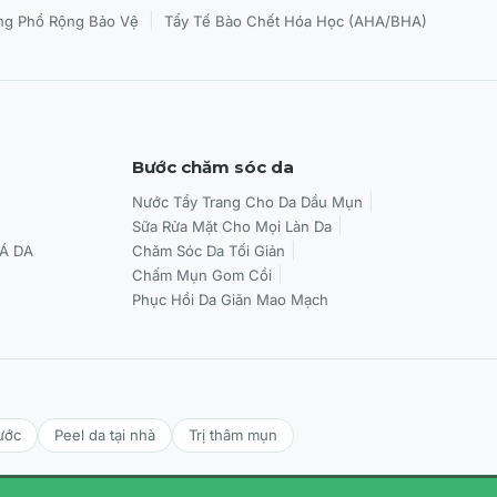
|
g Phổ Rộng Bảo Vệ
Tẩy Tế Bào Chết Hóa Học (AHA/BHA)
Bước chăm sóc da
Nước Tẩy Trang Cho Da Dầu Mụn
Sữa Rửa Mặt Cho Mọi Làn Da
Á DA
Chăm Sóc Da Tối Giản
Chấm Mụn Gom Cồi
Phục Hồi Da Giãn Mao Mạch
ước
Peel da tại nhà
Trị thâm mụn