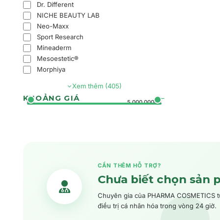
Dr. Different
NICHE BEAUTY LAB
Neo-Maxx
Sport Research
Mineaderm
Mesoestetic®
Morphiya
Xem thêm (405)
KHOẢNG GIÁ
0đ
5.000.000đ+
CẦN THÊM HỖ TRỢ?
Chưa biết chọn sản 
Chuyên gia của PHARMA COSMETICS tư v
điều trị cá nhân hóa trong vòng 24 giờ.