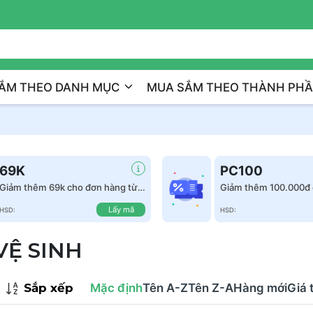
Trị Liệu Da Cá Nhân Hóa
ẮM THEO DANH MỤC
MUA SẮM THEO THÀNH PH
69K
PC100
Giảm thêm 69k cho đơn hàng từ
Giảm thêm 100.000đ 
999k
hàng từ 1.500.000đ
Lấy mã
HSD:
HSD:
VỆ SINH
Sắp xếp
Mặc định
Tên A-Z
Tên Z-A
Hàng mới
Giá 