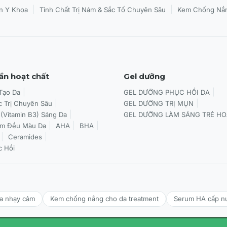
|
|
n Y Khoa
Tinh Chất Trị Nám & Sắc Tố Chuyên Sâu
Kem Chống Nắn
ần hoạt chất
Gel dưỡng
 Tạo Da
GEL DƯỠNG PHỤC HỒI DA
c Trị Chuyên Sâu
GEL DƯỠNG TRỊ MỤN
 (Vitamin B3) Sáng Da
GEL DƯỠNG LÀM SÁNG TRẺ HO
àm Đều Màu Da
AHA
BHA
Ceramides
c Hồi
da nhạy cảm
Kem chống nắng cho da treatment
Serum HA cấp n