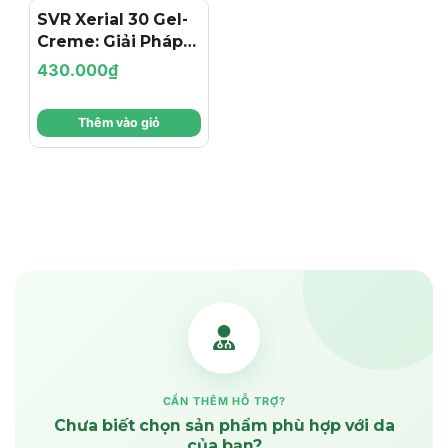
SVR Xerial 30 Gel-
Creme: Giải Pháp
Đánh Bay Viêm
430.000₫
Nang Lông Và Da
Dày Sừng
Thêm vào giỏ
CẦN THÊM HỖ TRỢ?
Chưa biết chọn sản phẩm phù hợp với da
của bạn?