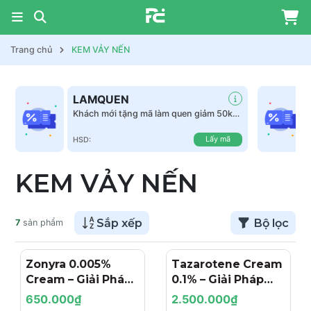
Trang chủ
KEM VẢY NẾN
LAMQUEN
Khách mới tặng mã làm quen giảm 50k
tất cả sản phẩm
Lấy mã
HSD:
KEM VẢY NẾN
Sắp xếp
Bộ lọc
7
sản phẩm
Zonyra 0.005%
Tazarotene Cream
Cream – Giải Pháp
0.1% – Giải Pháp
Bôi Ngoài Da Giúp
Retinoid Mạnh Mẽ
650.000₫
2.500.000₫
Giảm Mụn Và Làm
Cho Làn Da Mụn Và