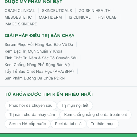
DƯỢC MỸ PHẨM NỔI BẬT
|
|
|
OBAGI CLINICAL
SKINCEUTICALS
ZO SKIN HEALTH
|
|
|
|
MESOESTETIC
MARTIDERM
IS CLINICAL
HISTOLAB
IMAGE SKINCARE
GIẢI PHÁP ĐIỀU TRỊ BÁN CHẠY
|
Serum Phục Hồi Hàng Rào Bảo Vệ Da
|
Kem Đặc Trị Mụn Chuẩn Y Khoa
|
Tinh Chất Trị Nám & Sắc Tố Chuyên Sâu
|
Kem Chống Nắng Phổ Rộng Bảo Vệ
|
Tẩy Tế Bào Chết Hóa Học (AHA/BHA)
Sản Phẩm Dưỡng Da Chứa PDRN
TỪ KHÓA ĐƯỢC TÌM KIẾM NHIỀU NHẤT
Phục hồi da chuyên sâu
Trị mụn nội tiết
Trị nám cho da nhạy cảm
Kem chống nắng cho da treatment
Serum HA cấp nước
Peel da tại nhà
Trị thâm mụn