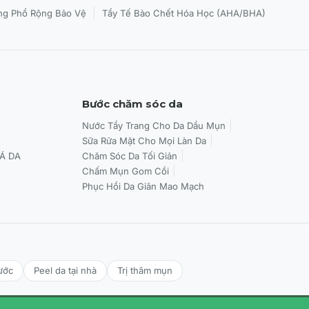
|
g Phổ Rộng Bảo Vệ
Tẩy Tế Bào Chết Hóa Học (AHA/BHA)
Bước chăm sóc da
Nước Tẩy Trang Cho Da Dầu Mụn
Sữa Rửa Mặt Cho Mọi Làn Da
Á DA
Chăm Sóc Da Tối Giản
Chấm Mụn Gom Cồi
Phục Hồi Da Giãn Mao Mạch
ước
Peel da tại nhà
Trị thâm mụn