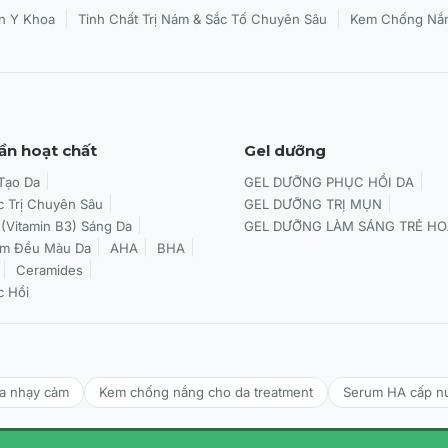
|
|
n Y Khoa
Tinh Chất Trị Nám & Sắc Tố Chuyên Sâu
Kem Chống Nắn
ần hoạt chất
Gel dưỡng
 Tạo Da
GEL DƯỠNG PHỤC HỒI DA
c Trị Chuyên Sâu
GEL DƯỠNG TRỊ MỤN
 (Vitamin B3) Sáng Da
GEL DƯỠNG LÀM SÁNG TRẺ HO
àm Đều Màu Da
AHA
BHA
Ceramides
c Hồi
da nhạy cảm
Kem chống nắng cho da treatment
Serum HA cấp n