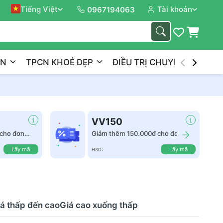
ành Trình
Tiếng Việt
Tài khoản
Xây D
0967194063
ẦN
TPCN KHOẺ ĐẸP
ĐIỀU TRỊ CHUYÊN NGHIỆP
VV150
cho đơn
Giảm thêm 150.000đ cho đơn
hàng từ 2.500.000đ
Lấy mã
Lấy mã
HSD:
á thấp đến cao
Giá cao xuống thấp