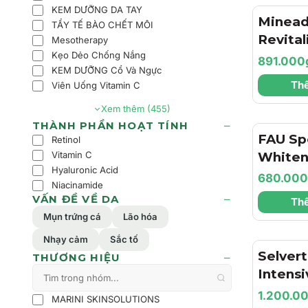
KEM DƯỠNG DA TAY
Minea
TẨY TẾ BÀO CHẾT MÔI
Revital
Mesotherapy
Kẹo Dẻo Chống Nắng
Lighten
891.000
KEM DƯỠNG Cổ Và Ngực
Mask 1
Thê
Viên Uống Vitamin C
Nạ Đất
Xem thêm (455)
Lọc, L
THÀNH PHẦN HOẠT TÍNH
Và Kiể
FAU Sp
Retinol
Nhờn
Whiten
Vitamin C
Hyaluronic Acid
Mặt Nạ
680.00
Niacinamide
Sáng, C
VẤN ĐỀ VỀ DA
Thê
Đốm Sắ
Mụn trứng cá
Lão hóa
Dưỡng 
Nhạy cảm
Sắc tố
Màng
Selver
THƯƠNG HIỆU
Intens
Purifyi
1.200.0
MARINI SKINSOLUTIONS