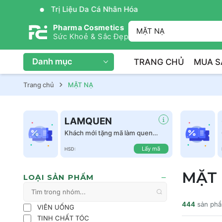
Trị Liệu Da Cá Nhân Hóa
Pharma Cosmetics
Sức Khoẻ & Sắc Đẹp
Danh mục
TRANG CHỦ
MUA S
Trang chủ
MẶT NẠ
LAMQUEN
Khách mới tặng mã làm quen
giảm 50k tất cả sản phẩm
Lấy mã
HSD:
MẶT
LOẠI SẢN PHẨM
444
sản ph
VIÊN UỐNG
TINH CHẤT TÓC