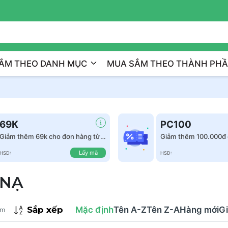
Đồng Hành Cùng Bạn Trên H
ẮM THEO DANH MỤC
MUA SẮM THEO THÀNH PH
69K
PC100
Giảm thêm 69k cho đơn hàng từ
Giảm thêm 100.000đ 
999k
hàng từ 1.500.000đ
Lấy mã
HSD:
HSD:
 NẠ
Sắp xếp
Mặc định
Tên A-Z
Tên Z-A
Hàng mới
Gi
ẩm