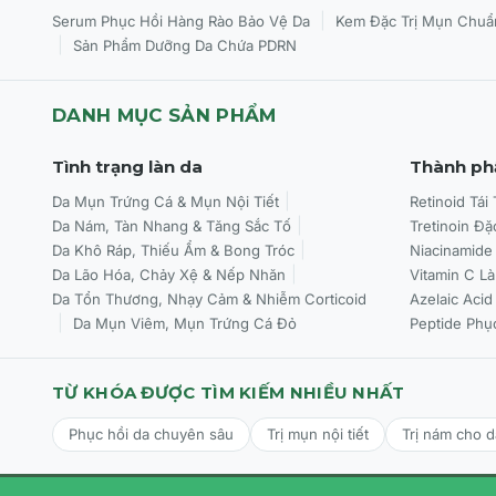
|
Serum Phục Hồi Hàng Rào Bảo Vệ Da
Kem Đặc Trị Mụn Chuẩ
|
Sản Phẩm Dưỡng Da Chứa PDRN
DANH MỤC SẢN PHẨM
Tình trạng làn da
Thành ph
Da Mụn Trứng Cá & Mụn Nội Tiết
Retinoid Tái
Da Nám, Tàn Nhang & Tăng Sắc Tố
Tretinoin Đặ
Da Khô Ráp, Thiếu Ẩm & Bong Tróc
Niacinamide
Da Lão Hóa, Chảy Xệ & Nếp Nhăn
Vitamin C L
Da Tổn Thương, Nhạy Cảm & Nhiễm Corticoid
Azelaic Acid
Da Mụn Viêm, Mụn Trứng Cá Đỏ
Peptide Phụ
TỪ KHÓA ĐƯỢC TÌM KIẾM NHIỀU NHẤT
Phục hồi da chuyên sâu
Trị mụn nội tiết
Trị nám cho 