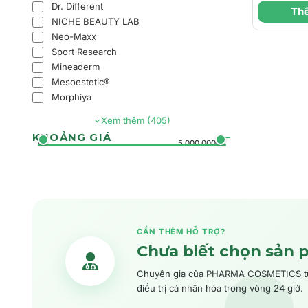
Mặt Nạ
Dr. Different
Thê
Cân Bằ
NICHE BEAUTY LAB
Chuyên
Neo-Maxx
Sport Research
Azelaic
Mineaderm
Mesoestetic®
Morphiya
Xem thêm (405)
KHOẢNG GIÁ
0đ
5.000.000đ+
CẦN THÊM HỖ TRỢ?
Chưa biết chọn sản 
Chuyên gia của PHARMA COSMETICS tư v
điều trị cá nhân hóa trong vòng 24 giờ.