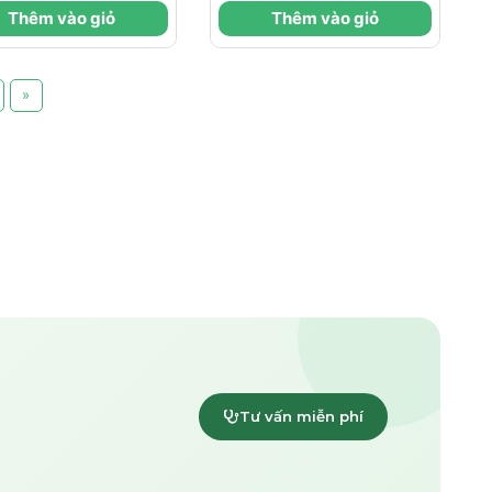
c Hồi Và Cấp
Hóa Da Chuyên
Thêm vào giỏ
Thêm vào giỏ
Chuyên Sâu 48
Sâu
»
Tư vấn miễn phí