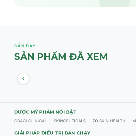
GẦN ĐÂY
SẢN PHẨM ĐÃ XEM
DƯỢC MỸ PHẨM NỔI BẬT
|
|
|
OBAGI CLINICAL
SKINCEUTICALS
ZO SKIN HEALTH
M
GIẢI PHÁP ĐIỀU TRỊ BÁN CHẠY