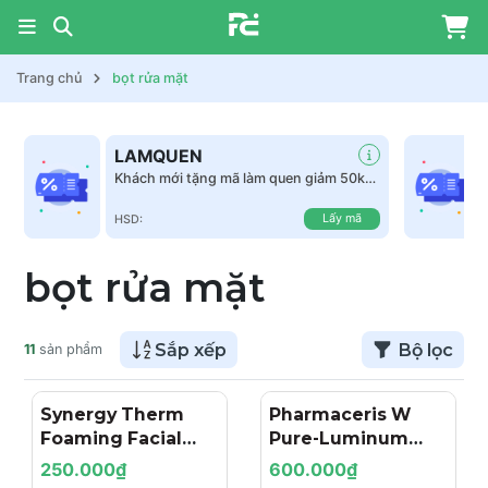
Trang chủ
bọt rửa mặt
LAMQUEN
Khách mới tặng mã làm quen giảm 50k
tất cả sản phẩm
Lấy mã
HSD:
bọt rửa mặt
Sắp xếp
Bộ lọc
11
sản phẩm
Synergy Therm
Pharmaceris W
Foaming Facial
Pure-Luminum
Cleanser: Bọt Rửa
Depigmenting
250.000₫
600.000₫
Mặt Sáng Da Và Tái
Foam: Bọt Rửa Mặt