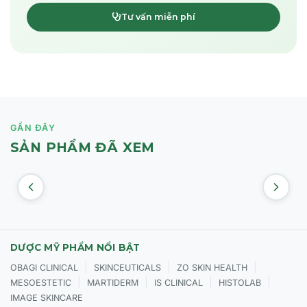
Tư vấn miễn phí
GẦN ĐÂY
SẢN PHẨM ĐÃ XEM
DƯỢC MỸ PHẨM NỔI BẬT
|
|
|
OBAGI CLINICAL
SKINCEUTICALS
ZO SKIN HEALTH
|
|
|
|
MESOESTETIC
MARTIDERM
IS CLINICAL
HISTOLAB
IMAGE SKINCARE