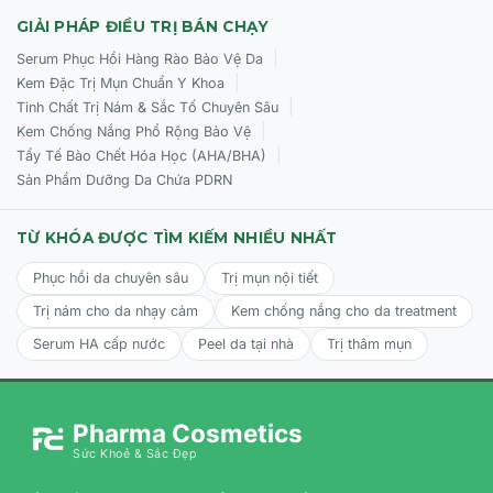
GIẢI PHÁP ĐIỀU TRỊ BÁN CHẠY
|
Serum Phục Hồi Hàng Rào Bảo Vệ Da
|
Kem Đặc Trị Mụn Chuẩn Y Khoa
|
Tinh Chất Trị Nám & Sắc Tố Chuyên Sâu
|
Kem Chống Nắng Phổ Rộng Bảo Vệ
|
Tẩy Tế Bào Chết Hóa Học (AHA/BHA)
Sản Phẩm Dưỡng Da Chứa PDRN
TỪ KHÓA ĐƯỢC TÌM KIẾM NHIỀU NHẤT
Phục hồi da chuyên sâu
Trị mụn nội tiết
Trị nám cho da nhạy cảm
Kem chống nắng cho da treatment
Serum HA cấp nước
Peel da tại nhà
Trị thâm mụn
Pharma Cosmetics
Sức Khoẻ & Sắc Đẹp