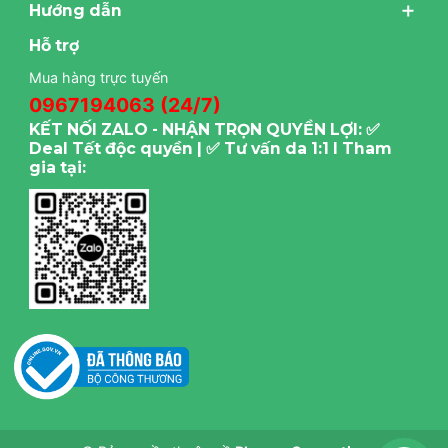
Hướng dẫn
Hỗ trợ
Mua hàng trực tuyến
0967194063 (24/7)
KẾT NỐI ZALO - NHẬN TRỌN QUYỀN LỢI: ✅
Deal Tết độc quyền | ✅ Tư vấn da 1:1 I Tham
gia tại: