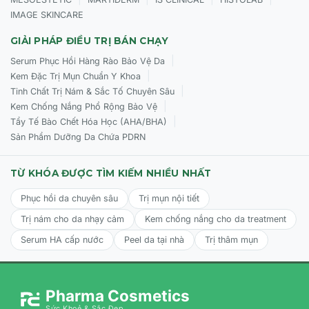
IMAGE SKINCARE
GIẢI PHÁP ĐIỀU TRỊ BÁN CHẠY
|
Serum Phục Hồi Hàng Rào Bảo Vệ Da
|
Kem Đặc Trị Mụn Chuẩn Y Khoa
|
Tinh Chất Trị Nám & Sắc Tố Chuyên Sâu
|
Kem Chống Nắng Phổ Rộng Bảo Vệ
|
Tẩy Tế Bào Chết Hóa Học (AHA/BHA)
Sản Phẩm Dưỡng Da Chứa PDRN
TỪ KHÓA ĐƯỢC TÌM KIẾM NHIỀU NHẤT
Phục hồi da chuyên sâu
Trị mụn nội tiết
Trị nám cho da nhạy cảm
Kem chống nắng cho da treatment
Serum HA cấp nước
Peel da tại nhà
Trị thâm mụn
Pharma Cosmetics
Sức Khoẻ & Sắc Đẹp