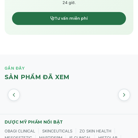
24 giờ.
Tư vấn miễn phí
GẦN ĐÂY
SẢN PHẨM ĐÃ XEM
DƯỢC MỸ PHẨM NỔI BẬT
|
|
|
OBAGI CLINICAL
SKINCEUTICALS
ZO SKIN HEALTH
|
|
|
|
MESOESTETIC
MARTIDERM
IS CLINICAL
HISTOLAB