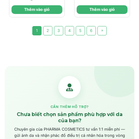
Chống Lão Hóa Da
MOISTURISING
Thêm vào giỏ
Thêm vào giỏ
CREAM / KEM
DƯỠNG CẤP ẨM VÀ
BẢO VỆ DA
»
1
2
3
4
5
6
CẦN THÊM HỖ TRỢ?
Chưa biết chọn sản phẩm phù hợp với da
của bạn?
Chuyên gia của PHARMA COSMETICS tư vấn 1:1 miễn phí —
gửi ảnh da và nhận phác đồ điều trị cá nhân hóa trong vòng