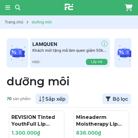
Trang chủ
dưỡng môi
LAMQUEN
Khách mới tặng mã làm quen giảm 50k
tất cả sản phẩm
Lấy mã
HSD:
dưỡng môi
Sắp xếp
Bộ lọc
70
sản phẩm
REVISION Tinted
Mineaderm
YouthFull Lip
Moistherapy Lip
Replenisher® –
Balm 15ml – Son
1.300.000₫
836.000₫
Son Dưỡng Cải
Dưỡng Môi Cấp Ẩm