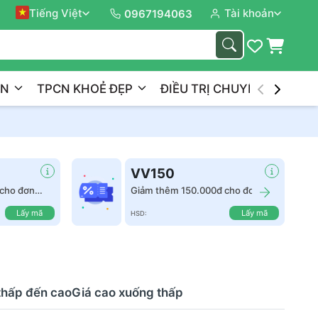
Tiếng Việt
Tài khoản
Đồng 
0967194063
ẦN
TPCN KHOẺ ĐẸP
ĐIỀU TRỊ CHUYÊN NGHIỆP
VV150
cho đơn
Giảm thêm 150.000đ cho đơn
hàng từ 2.500.000đ
Lấy mã
Lấy mã
HSD:
thấp đến cao
Giá cao xuống thấp