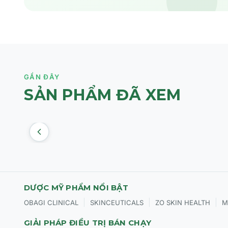
GẦN ĐÂY
SẢN PHẨM ĐÃ XEM
DƯỢC MỸ PHẨM NỔI BẬT
|
|
|
OBAGI CLINICAL
SKINCEUTICALS
ZO SKIN HEALTH
M
GIẢI PHÁP ĐIỀU TRỊ BÁN CHẠY