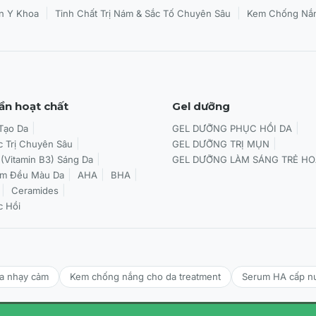
|
|
n Y Khoa
Tinh Chất Trị Nám & Sắc Tố Chuyên Sâu
Kem Chống Nắn
ần hoạt chất
Gel dưỡng
 Tạo Da
GEL DƯỠNG PHỤC HỒI DA
c Trị Chuyên Sâu
GEL DƯỠNG TRỊ MỤN
 (Vitamin B3) Sáng Da
GEL DƯỠNG LÀM SÁNG TRẺ HO
àm Đều Màu Da
AHA
BHA
Ceramides
c Hồi
da nhạy cảm
Kem chống nắng cho da treatment
Serum HA cấp n