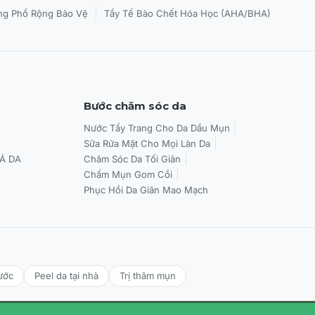
|
g Phổ Rộng Bảo Vệ
Tẩy Tế Bào Chết Hóa Học (AHA/BHA)
Bước chăm sóc da
Nước Tẩy Trang Cho Da Dầu Mụn
Sữa Rửa Mặt Cho Mọi Làn Da
Á DA
Chăm Sóc Da Tối Giản
Chấm Mụn Gom Cồi
Phục Hồi Da Giãn Mao Mạch
ước
Peel da tại nhà
Trị thâm mụn