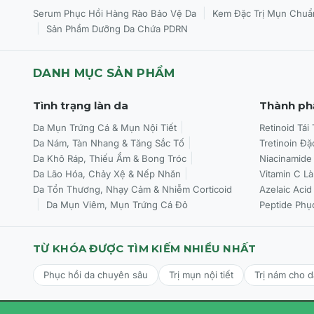
|
Serum Phục Hồi Hàng Rào Bảo Vệ Da
Kem Đặc Trị Mụn Chuẩ
|
Sản Phẩm Dưỡng Da Chứa PDRN
DANH MỤC SẢN PHẨM
Tình trạng làn da
Thành ph
Da Mụn Trứng Cá & Mụn Nội Tiết
Retinoid Tái
Da Nám, Tàn Nhang & Tăng Sắc Tố
Tretinoin Đặ
Da Khô Ráp, Thiếu Ẩm & Bong Tróc
Niacinamide
Da Lão Hóa, Chảy Xệ & Nếp Nhăn
Vitamin C L
Da Tổn Thương, Nhạy Cảm & Nhiễm Corticoid
Azelaic Acid
Da Mụn Viêm, Mụn Trứng Cá Đỏ
Peptide Phụ
TỪ KHÓA ĐƯỢC TÌM KIẾM NHIỀU NHẤT
Phục hồi da chuyên sâu
Trị mụn nội tiết
Trị nám cho 