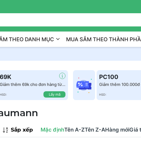
Trị Liệu Da Cá Nhân Hóa
ẮM THEO DANH MỤC
MUA SẮM THEO THÀNH PH
69K
PC100
Giảm thêm 69k cho đơn hàng từ
Giảm thêm 100.000đ 
999k
hàng từ 1.500.000đ
Lấy mã
HSD:
HSD:
Baumann
Sắp xếp
Mặc định
Tên A-Z
Tên Z-A
Hàng mới
Giá 