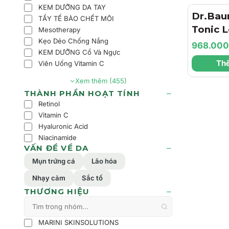
KEM DƯỠNG DA TAY
Dr.Bau
TẨY TẾ BÀO CHẾT MÔI
Tonic L
Mesotherapy
Kẹo Dẻo Chống Nắng
Normal
968.00
KEM DƯỠNG Cổ Và Ngực
Skin –
Thê
Viên Uống Vitamin C
Hồng C
Xem thêm (455)
Kiểm S
THÀNH PHẦN HOẠT TÍNH
Dưỡng
Retinol
Sâu
Vitamin C
Hyaluronic Acid
Niacinamide
VẤN ĐỀ VỀ DA
Mụn trứng cá
Lão hóa
Nhạy cảm
Sắc tố
THƯƠNG HIỆU
MARINI SKINSOLUTIONS