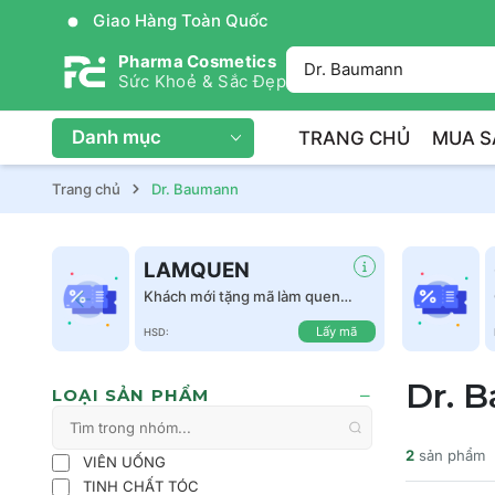
Giao Hàng Toàn Quốc
Pharma Cosmetics
Sức Khoẻ & Sắc Đẹp
Danh mục
TRANG CHỦ
MUA S
Trang chủ
Dr. Baumann
LAMQUEN
Khách mới tặng mã làm quen
giảm 50k tất cả sản phẩm
Lấy mã
HSD:
Dr. 
LOẠI SẢN PHẨM
2
sản phẩm
VIÊN UỐNG
TINH CHẤT TÓC