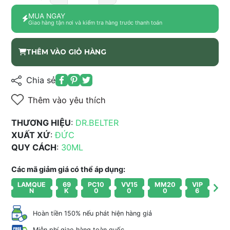
MUA NGAY
Giao hàng tận nơi và kiểm tra hàng trước thanh toán
THÊM VÀO GIỎ HÀNG
Chia sẻ
Thêm vào yêu thích
THƯƠNG HIỆU
:
DR.BELTER
XUẤT XỨ
:
ĐỨC
QUY CÁCH
:
30ML
Các mã giảm giá có thể áp dụng:
LAMQUE
69
PC10
VV15
MM20
VIP
N
K
0
0
0
6
Hoàn tiền 150% nếu phát hiện hàng giả
Miễn phí giao hàng toàn quốc