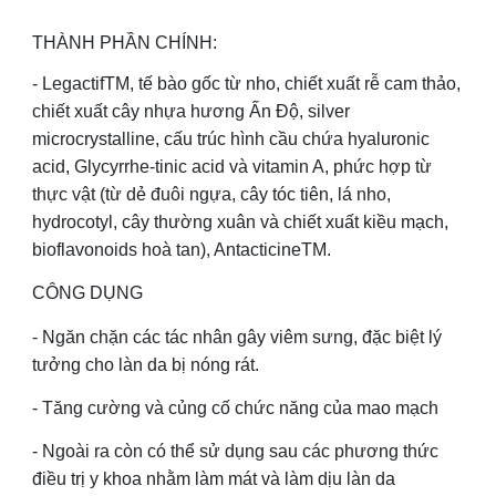
THÀNH PHẦN CHÍNH:
- LegactifTM, tế bào gốc từ nho, chiết xuất rễ cam thảo,
chiết xuất cây nhựa hương Ấn Độ, silver
microcrystalline, cấu trúc hình cầu chứa hyaluronic
acid, Glycyrrhe-tinic acid và vitamin A, phức hợp từ
thực vật (từ dẻ đuôi ngựa, cây tóc tiên, lá nho,
hydrocotyl, cây thường xuân và chiết xuất kiều mạch,
bioflavonoids hoà tan), AntacticineTM.
CÔNG DỤNG
- Ngăn chặn các tác nhân gây viêm sưng, đặc biệt lý
tưởng cho làn da bị nóng rát.
- Tăng cường và củng cố chức năng của mao mạch
- Ngoài ra còn có thể sử dụng sau các phương thức
điều trị y khoa nhằm làm mát và làm dịu làn da