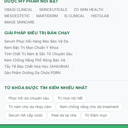
DƯỢC MỸ PHẨM NỔI BẬT
|
|
|
OBAGI CLINICAL
SKINCEUTICALS
ZO SKIN HEALTH
|
|
|
|
MESOESTETIC
MARTIDERM
IS CLINICAL
HISTOLAB
IMAGE SKINCARE
GIẢI PHÁP ĐIỀU TRỊ BÁN CHẠY
|
Serum Phục Hồi Hàng Rào Bảo Vệ Da
|
Kem Đặc Trị Mụn Chuẩn Y Khoa
|
Tinh Chất Trị Nám & Sắc Tố Chuyên Sâu
|
Kem Chống Nắng Phổ Rộng Bảo Vệ
|
Tẩy Tế Bào Chết Hóa Học (AHA/BHA)
Sản Phẩm Dưỡng Da Chứa PDRN
TỪ KHÓA ĐƯỢC TÌM KIẾM NHIỀU NHẤT
Phục hồi da chuyên sâu
Trị mụn nội tiết
Trị nám cho da nhạy cảm
Kem chống nắng cho da treatment
Serum HA cấp nước
Peel da tại nhà
Trị thâm mụn