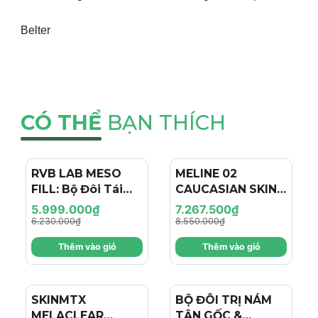
Belter
CÓ THỂ
BẠN THÍCH
RVB LAB MESO
- 4%
MELINE 02
- 15%
FILL: Bộ Đôi Tái
CAUCASIAN SKIN
Tạo & Nâng Cơ
DAY/NIGHT / BỘ
5.999.000₫
7.267.500₫
Chuyên Sâu - Hiệu
ĐÔI TRỊ NÁM
6.230.000₫
8.550.000₫
Ứng "Filler + Botox
NGÀY/ĐÊM, SÁNG
Thêm vào giỏ
Thêm vào giỏ
Like" Cho Làn Da
DA, TRẺ HÓA VÀ
Trẻ Hóa
CĂNG BÓNG
SKINMTX
- 15%
BỘ ĐÔI TRỊ NÁM
MELACLEAR
TẬN GỐC &