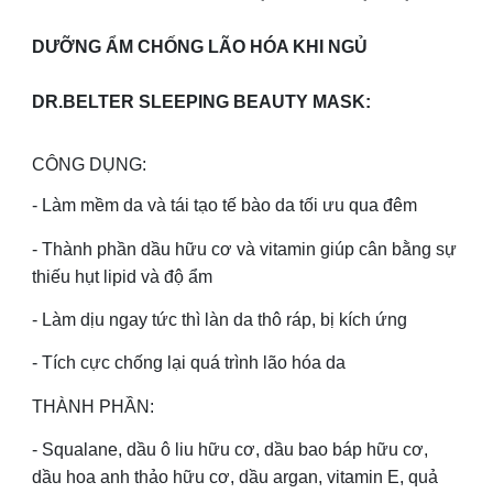
DƯỠNG ẨM CHỐNG LÃO HÓA KHI NGỦ
DR.BELTER SLEEPING BEAUTY MASK:
CÔNG DỤNG:
- Làm mềm da và tái tạo tế bào da tối ưu qua đêm
- Thành phần dầu hữu cơ và vitamin giúp cân bằng sự
thiếu hụt lipid và độ ẩm
- Làm dịu ngay tức thì làn da thô ráp, bị kích ứng
- Tích cực chống lại quá trình lão hóa da
THÀNH PHẦN:
- Squalane, dầu ô liu hữu cơ, dầu bao báp hữu cơ,
dầu hoa anh thảo hữu cơ, dầu argan, vitamin E, quả