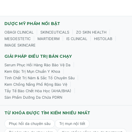
DƯỢC MỸ PHẨM NỔI BẬT
|
|
|
OBAGI CLINICAL
SKINCEUTICALS
ZO SKIN HEALTH
|
|
|
|
MESOESTETIC
MARTIDERM
IS CLINICAL
HISTOLAB
IMAGE SKINCARE
GIẢI PHÁP ĐIỀU TRỊ BÁN CHẠY
|
Serum Phục Hồi Hàng Rào Bảo Vệ Da
|
Kem Đặc Trị Mụn Chuẩn Y Khoa
|
Tinh Chất Trị Nám & Sắc Tố Chuyên Sâu
|
Kem Chống Nắng Phổ Rộng Bảo Vệ
|
Tẩy Tế Bào Chết Hóa Học (AHA/BHA)
Sản Phẩm Dưỡng Da Chứa PDRN
TỪ KHÓA ĐƯỢC TÌM KIẾM NHIỀU NHẤT
Phục hồi da chuyên sâu
Trị mụn nội tiết