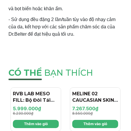
và bọt biển hoặc khăn ẩm.
- Sử dụng đều đặng 2 lần/tuần tùy vào độ nhạy cảm
của da, kết hợp với các sản phẩm chăm sóc da của
Dr.Belter để đạt hiệu quả tối ưu.
CÓ THỂ
BẠN THÍCH
RVB LAB MESO
- 4%
MELINE 02
- 15%
FILL: Bộ Đôi Tái
CAUCASIAN SKIN
Tạo & Nâng Cơ
DAY/NIGHT / BỘ
5.999.000₫
7.267.500₫
Chuyên Sâu - Hiệu
ĐÔI TRỊ NÁM
6.230.000₫
8.550.000₫
Ứng "Filler + Botox
NGÀY/ĐÊM, SÁNG
Thêm vào giỏ
Thêm vào giỏ
Like" Cho Làn Da
DA, TRẺ HÓA VÀ