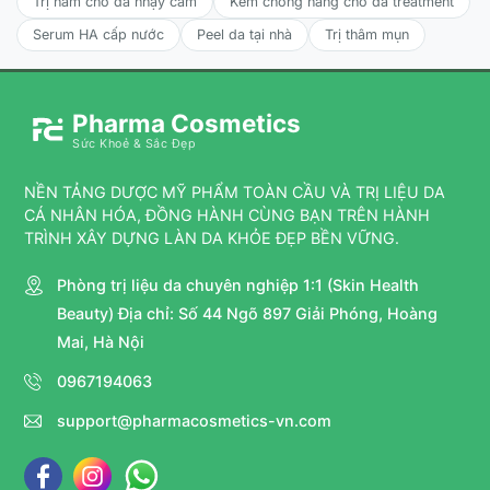
Trị nám cho da nhạy cảm
Kem chống nắng cho da treatment
Serum HA cấp nước
Peel da tại nhà
Trị thâm mụn
Pharma Cosmetics
Sức Khoẻ & Sắc Đẹp
NỀN TẢNG DƯỢC MỸ PHẨM TOÀN CẦU VÀ TRỊ LIỆU DA
CÁ NHÂN HÓA, ĐỒNG HÀNH CÙNG BẠN TRÊN HÀNH
TRÌNH XÂY DỰNG LÀN DA KHỎE ĐẸP BỀN VỮNG.
Phòng trị liệu da chuyên nghiệp 1:1 (Skin Health
Beauty) Địa chỉ: Số 44 Ngõ 897 Giải Phóng, Hoàng
Mai, Hà Nội
0967194063
support@pharmacosmetics-vn.com