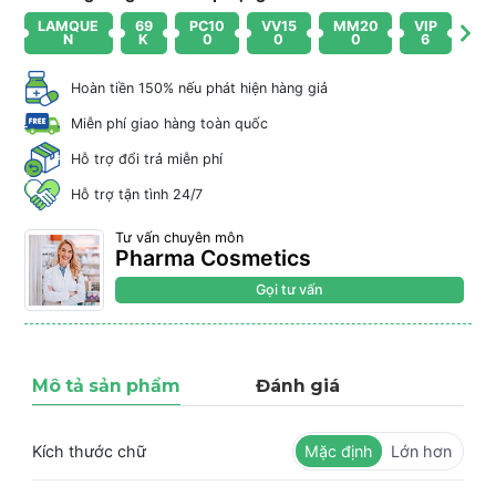
LAMQUE
69
PC10
VV15
MM20
VIP
N
K
0
0
0
6
Hoàn tiền 150% nếu phát hiện hàng giả
Miễn phí giao hàng toàn quốc
Hỗ trợ đổi trả miễn phí
Hỗ trợ tận tình 24/7
Tư vấn chuyên môn
Pharma Cosmetics
Gọi tư vấn
Mô tả sản phẩm
Đánh giá
Kích thước chữ
Mặc định
Lớn hơn