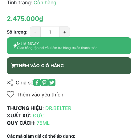
Tình trạng:
Còn hàng
2.475.000₫
Số lượng:
-
+
MUA NGAY
Giao hàng tận nơi và kiểm tra hàng trước thanh toán
THÊM VÀO GIỎ HÀNG
Chia sẻ
Thêm vào yêu thích
THƯƠNG HIỆU
:
DR.BELTER
XUẤT XỨ
:
ĐỨC
QUY CÁCH
:
75ML
Các mã giảm giá có thể áp dụng: