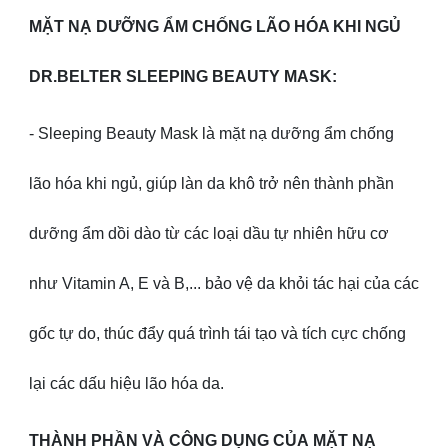
MẶT NẠ DƯỠNG ẨM CHỐNG LÃO HÓA KHI NGỦ
DR.BELTER SLEEPING BEAUTY MASK:
- Sleeping Beauty Mask là mặt nạ dưỡng ẩm chống
lão hóa khi ngủ, giúp làn da khô trở nên thành phần
dưỡng ẩm dồi dào từ các loại dầu tự nhiên hữu cơ
như Vitamin A, E và B,... bảo vệ da khỏi tác hại của các
gốc tự do, thúc đẩy quá trình tái tạo và tích cực chống
lại các dấu hiệu lão hóa da.
THÀNH PHẦN VÀ CÔNG DỤNG CỦA MẶT NẠ