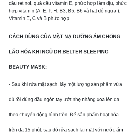
cầu retinol, quả cầu vitamin E, phức hợp làm dịu, phức
hợp vitamin (A, E, F, H, B3, B5, B6 và hạt dẻ ngựa ),
Vitamin E, C và B phức hợp
CÁCH DÙNG CỦA MẶT NẠ DƯỠNG ẨM CHỐNG
LÃO HÓA KHI NGỦ DR.BELTER SLEEPING
BEAUTY MASK:
- Sau khi rửa mặt sạch, lấy một lượng sản phẩm vừa
đủ rồi dùng đầu ngón tay ướt nhẹ nhàng xoa lên da
theo chuyển động hình tròn. Để sản phẩm hoạt hóa
trên da 15 phút, sau đó rửa sạch lại mặt với nước ấm