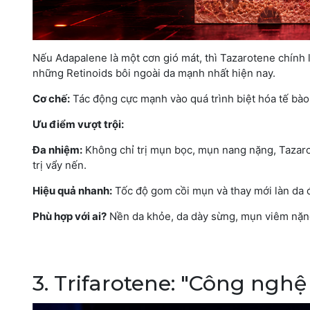
Nếu Adapalene là một cơn gió mát, thì Tazarotene chính 
những Retinoids bôi ngoài da mạnh nhất hiện nay.
Cơ chế:
Tác động cực mạnh vào quá trình biệt hóa tế bào 
Ưu điểm vượt trội:
Đa nhiệm:
Không chỉ trị mụn bọc, mụn nang nặng, Tazarot
trị vẩy nến.
Hiệu quả nhanh:
Tốc độ gom cồi mụn và thay mới làn da đư
Phù hợp với ai?
Nền da khỏe, da dày sừng, mụn viêm nặng
3. Trifarotene: "Công ngh