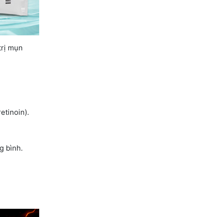
trị mụn
etinoin).
g bình.