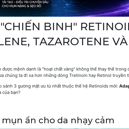
 "CHIẾN BINH" RETINO
LENE, TAZAROTENE VÀ
uôn được mệnh danh là "hoạt chất vàng" không thể thay thế trong 
đưa chúng ta đi xa hơn những dòng Tretinoin hay Retinol truyền 
o sánh 3 gương mặt ưu tú nhất thuộc thế hệ Retinoids mới:
Adap
da của bạn?
t" mụn ẩn cho da nhạy cảm