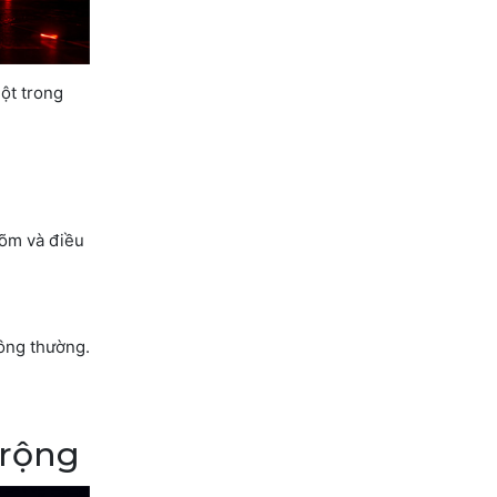
ột trong
lõm và điều
ông thường.
 rộng