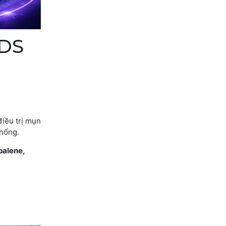
IDS
điều trị mụn
thống.
alene,