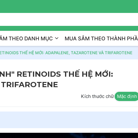
Trị Liệu Da Cá Nhân Hóa
ẮM THEO DANH MỤC
MUA SẮM THEO THÀNH PH
RETINOIDS THẾ HỆ MỚI: ADAPALENE, TAZAROTENE VÀ TRIFAROTENE
NH" RETINOIDS THẾ HỆ MỚI:
 TRIFAROTENE
Kích thước chữ
Mặc định