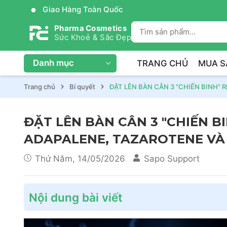
Giao Hàng Toàn Quốc
Pharma Cosmetics
Sức Khoẻ & Sắc Đẹp
Danh mục
TRANG CHỦ
MUA S
Trang chủ
Bí quyết
ĐẶT LÊN BÀN CÂN 3 "CHIẾN BINH" 
ĐẶT LÊN BÀN CÂN 3 "CHIẾN BI
ADAPALENE, TAZAROTENE VÀ
Thứ Năm, 14/05/2026
Sapo Support
Nội dung bài viết