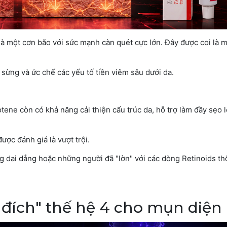
là một cơn bão với sức mạnh càn quét cực lớn. Đây được coi là m
sừng và ức chế các yếu tố tiền viêm sâu dưới da.
ene còn có khả năng cải thiện cấu trúc da, hỗ trợ làm đầy sẹo 
ợc đánh giá là vượt trội.
 dai dẳng hoặc những người đã "lờn" với các dòng Retinoids th
ệ đích" thế hệ 4 cho mụn diện