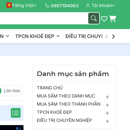
Tiếng Việt
Tài khoản
Đồng 
0967194063
ẦN
TPCN KHOẺ ĐẸP
ĐIỀU TRỊ CHUYÊN NGHIỆP
Danh mục sản phẩm
TRANG CHỦ
Lớn hơn
MUA SẮM THEO DANH MỤC
MUA SẮM THEO THÀNH PHẦN
TPCN KHOẺ ĐẸP
ĐIỀU TRỊ CHUYÊN NGHIỆP