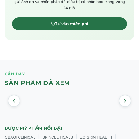
gửi ảnh da và nhận phác đồ điều trị cá nhân hóa trong vòng
24 giờ.
Tư vấn miễn phí
GẦN ĐÂY
SẢN PHẨM ĐÃ XEM
DƯỢC MỸ PHẨM NỔI BẬT
|
|
|
OBAGI CLINICAL
SKINCEUTICALS
ZO SKIN HEALTH