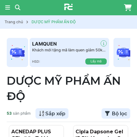
Trang chủ
DƯỢC MỸ PHẨM ẤN ĐỘ
LAMQUEN
Khách mới tặng mã làm quen giảm 50k
tất cả sản phẩm
Lấy mã
HSD:
DƯỢC MỸ PHẨM ẤN
ĐỘ
Sắp xếp
Bộ lọc
53
sản phẩm
ACNEDAP PLUS
Cipla Dapsone Gel