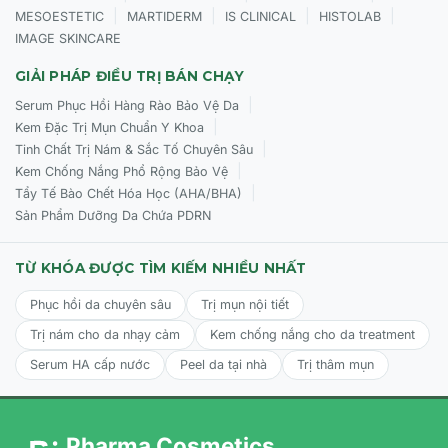
|
|
|
|
MESOESTETIC
MARTIDERM
IS CLINICAL
HISTOLAB
IMAGE SKINCARE
GIẢI PHÁP ĐIỀU TRỊ BÁN CHẠY
|
Serum Phục Hồi Hàng Rào Bảo Vệ Da
|
Kem Đặc Trị Mụn Chuẩn Y Khoa
|
Tinh Chất Trị Nám & Sắc Tố Chuyên Sâu
|
Kem Chống Nắng Phổ Rộng Bảo Vệ
|
Tẩy Tế Bào Chết Hóa Học (AHA/BHA)
Sản Phẩm Dưỡng Da Chứa PDRN
TỪ KHÓA ĐƯỢC TÌM KIẾM NHIỀU NHẤT
Phục hồi da chuyên sâu
Trị mụn nội tiết
Trị nám cho da nhạy cảm
Kem chống nắng cho da treatment
Serum HA cấp nước
Peel da tại nhà
Trị thâm mụn
Pharma Cosmetics