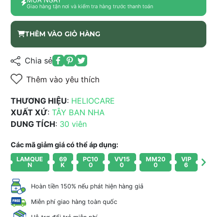
Giao hàng tận nơi và kiểm tra hàng trước thanh toán
THÊM VÀO GIỎ HÀNG
Chia sẻ
Thêm vào yêu thích
THƯƠNG HIỆU
:
HELIOCARE
XUẤT XỨ
:
TÂY BAN NHA
DUNG TÍCH
:
30 viên
Các mã giảm giá có thể áp dụng:
LAMQUE
69
PC10
VV15
MM20
VIP
N
K
0
0
0
6
Hoàn tiền 150% nếu phát hiện hàng giả
Miễn phí giao hàng toàn quốc