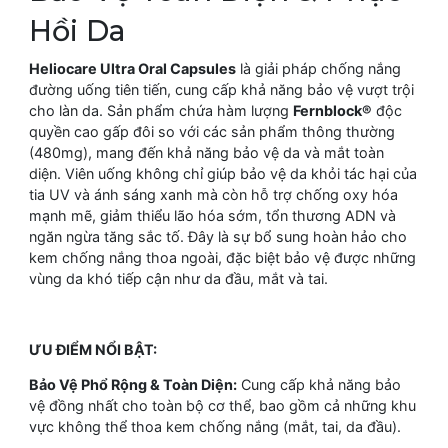
Hồi Da
Heliocare Ultra Oral Capsules
là giải pháp chống nắng
đường uống tiên tiến, cung cấp khả năng bảo vệ vượt trội
cho làn da. Sản phẩm chứa hàm lượng
Fernblock®
độc
quyền cao gấp đôi so với các sản phẩm thông thường
(480mg), mang đến khả năng bảo vệ da và mắt toàn
diện. Viên uống không chỉ giúp bảo vệ da khỏi tác hại của
tia UV và ánh sáng xanh mà còn hỗ trợ chống oxy hóa
mạnh mẽ, giảm thiểu lão hóa sớm, tổn thương ADN và
ngăn ngừa tăng sắc tố. Đây là sự bổ sung hoàn hảo cho
kem chống nắng thoa ngoài, đặc biệt bảo vệ được những
vùng da khó tiếp cận như da đầu, mắt và tai.
ƯU ĐIỂM NỔI BẬT:
Bảo Vệ Phổ Rộng & Toàn Diện:
Cung cấp khả năng bảo
vệ đồng nhất cho toàn bộ cơ thể, bao gồm cả những khu
vực không thể thoa kem chống nắng (mắt, tai, da đầu).