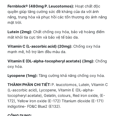
Fernblock® (480mg P. Leucotomos):
Hoạt chất độc
quyền giúp tăng cường sức đề kháng của da với ánh
nắng, trung hòa và phục hồi các tổn thương do ánh nắng
mặt trời.
Lutein (2mg):
Chất chống oxy hóa, bảo vệ hoàng điểm
mắt khỏi tia cực tím và bảo vệ tế bào da.
Vitamin C (L-ascorbic acid) (20mg):
Chống oxy hóa
mạnh mẽ, hỗ trợ làm đều màu da.
Vitamin E (DL-alpha-tocopheryl acetate) (3mg):
Chống
oxy hóa.
Lycopene (1mg):
Tăng cường khả năng chống oxy hóa.
THÀNH PHẦN CHI TIẾT:
P. leucotomos, Lutein, Vitamin C
(L-ascorbic acid), Lycopene, Vitamin E (DL-alpha-
tocopheryl acetate), Gelatin, colours, Red iron oxide, (E-
172), Yellow iron oxide (E-172) Titanium dioxide (E-171)
indigotine- FD&C Blue2 (E132).
CÔNG DỤNG: