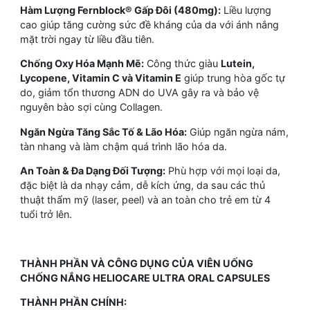
Hàm Lượng Fernblock® Gấp Đôi (480mg):
Liều lượng
cao giúp tăng cường sức đề kháng của da với ánh nắng
mặt trời ngay từ liều đầu tiên.
Chống Oxy Hóa Mạnh Mẽ:
Công thức giàu
Lutein,
Lycopene, Vitamin C và Vitamin E
giúp trung hòa gốc tự
do, giảm tổn thương ADN do UVA gây ra và bảo vệ
nguyên bào sợi cùng Collagen.
Ngăn Ngừa Tăng Sắc Tố & Lão Hóa:
Giúp ngăn ngừa nám,
tàn nhang và làm chậm quá trình lão hóa da.
An Toàn & Đa Dạng Đối Tượng:
Phù hợp với mọi loại da,
đặc biệt là da nhạy cảm, dễ kích ứng, da sau các thủ
thuật thẩm mỹ (laser, peel) và an toàn cho trẻ em từ 4
tuổi trở lên.
THÀNH PHẦN VÀ CÔNG DỤNG CỦA VIÊN UỐNG
CHỐNG NẮNG HELIOCARE ULTRA ORAL CAPSULES
THÀNH PHẦN CHÍNH: