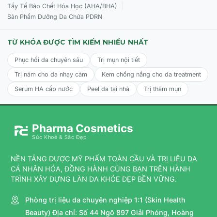
|
Tẩy Tế Bào Chết Hóa Học (AHA/BHA)
Sản Phẩm Dưỡng Da Chứa PDRN
TỪ KHÓA ĐƯỢC TÌM KIẾM NHIỀU NHẤT
Phục hồi da chuyên sâu
Trị mụn nội tiết
Trị nám cho da nhạy cảm
Kem chống nắng cho da treatment
Serum HA cấp nước
Peel da tại nhà
Trị thâm mụn
Pharma Cosmetics
Sức Khoẻ & Sắc Đẹp
NỀN TẢNG DƯỢC MỸ PHẨM TOÀN CẦU VÀ TRỊ LIỆU DA
CÁ NHÂN HÓA, ĐỒNG HÀNH CÙNG BẠN TRÊN HÀNH
TRÌNH XÂY DỰNG LÀN DA KHỎE ĐẸP BỀN VỮNG.
Phòng trị liệu da chuyên nghiệp 1:1 (Skin Health
Beauty) Địa chỉ: Số 44 Ngõ 897 Giải Phóng, Hoàng