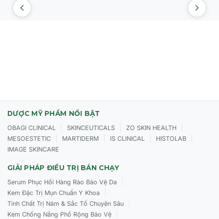
DƯỢC MỸ PHẨM NỔI BẬT
|
|
|
OBAGI CLINICAL
SKINCEUTICALS
ZO SKIN HEALTH
|
|
|
|
MESOESTETIC
MARTIDERM
IS CLINICAL
HISTOLAB
IMAGE SKINCARE
GIẢI PHÁP ĐIỀU TRỊ BÁN CHẠY
|
Serum Phục Hồi Hàng Rào Bảo Vệ Da
|
Kem Đặc Trị Mụn Chuẩn Y Khoa
|
Tinh Chất Trị Nám & Sắc Tố Chuyên Sâu
|
Kem Chống Nắng Phổ Rộng Bảo Vệ