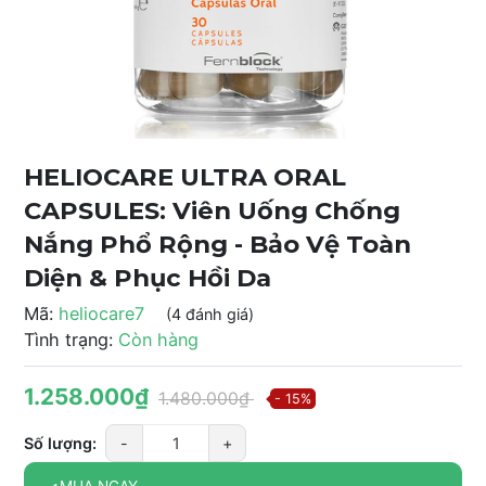
HELIOCARE ULTRA ORAL
CAPSULES: Viên Uống Chống
Nắng Phổ Rộng - Bảo Vệ Toàn
Diện & Phục Hồi Da
Mã:
heliocare7
(4 đánh giá)
Tình trạng:
Còn hàng
1.258.000₫
1.480.000₫
- 15%
Số lượng:
-
+
MUA NGAY