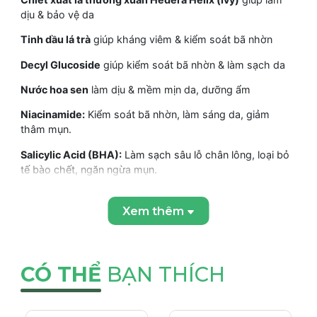
dịu & bảo vệ da
Tinh dầu lá trà
giúp kháng viêm & kiểm soát bã nhờn
Decyl Glucoside
giúp kiểm soát bã nhờn & làm sạch da
Nước hoa sen
làm dịu & mềm mịn da, dưỡng ẩm
Niacinamide:
Kiểm soát bã nhờn, làm sáng da, giảm
thâm mụn.
Salicylic Acid (BHA):
Làm sạch sâu lỗ chân lông, loại bỏ
tế bào chết, ngăn ngừa mụn.
Công dụng:
Xem thêm
Đặc trị mụn: Giảm mụn viêm, mụn mủ, mụn đầu đen, mụn
đầu trắng.
Kháng viêm, kháng khuẩn: Ngăn ngừa sự phát triển của vi
CÓ THỂ
BẠN THÍCH
khuẩn gây mụn.
Kiểm soát bã nhờn: Giảm bóng nhờn, se khít lỗ chân
lông.