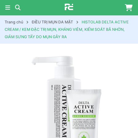
Trang chủ
ĐIỀU TRỊ MỤN DA MẶT
HISTOLAB DELTA ACTIVE
CREAM / KEM ĐẶC TRỊ MỤN, KHÁNG VIÊM, KIỂM SOÁT BÃ NHỜN,
GIẢM SƯNG TẤY DO MỤN GÂY RA