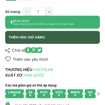
Số lượng:
-
+
MUA NGAY
Giao hàng tận nơi và kiểm tra hàng trước thanh toán
THÊM VÀO GIỎ HÀNG
Chia sẻ
Thêm vào yêu thích
THƯƠNG HIỆU
:
HISTOLAB
XUẤT XỨ
:
HÀN QUỐC
Các mã giảm giá có thể áp dụng:
LAMQUE
69
PC10
VV15
MM20
VIP
N
K
0
0
0
6