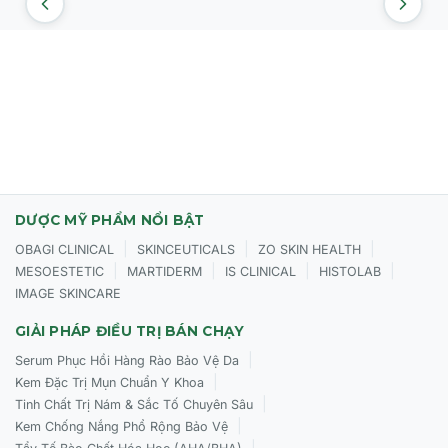
DƯỢC MỸ PHẨM NỔI BẬT
|
|
|
OBAGI CLINICAL
SKINCEUTICALS
ZO SKIN HEALTH
|
|
|
|
MESOESTETIC
MARTIDERM
IS CLINICAL
HISTOLAB
IMAGE SKINCARE
GIẢI PHÁP ĐIỀU TRỊ BÁN CHẠY
|
Serum Phục Hồi Hàng Rào Bảo Vệ Da
|
Kem Đặc Trị Mụn Chuẩn Y Khoa
|
Tinh Chất Trị Nám & Sắc Tố Chuyên Sâu
|
Kem Chống Nắng Phổ Rộng Bảo Vệ
|