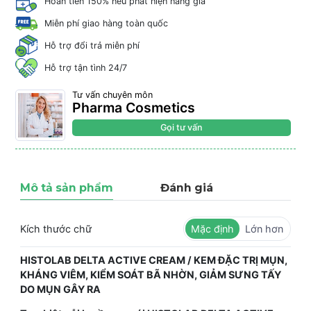
Hoàn tiền 150% nếu phát hiện hàng giả
Miễn phí giao hàng toàn quốc
Hỗ trợ đổi trả miễn phí
Hỗ trợ tận tình 24/7
Tư vấn chuyên môn
Pharma Cosmetics
Gọi tư vấn
Mô tả sản phẩm
Đánh giá
Kích thước chữ
Mặc định
Lớn hơn
HISTOLAB DELTA ACTIVE CREAM / KEM ĐẶC TRỊ MỤN,
KHÁNG VIÊM, KIỂM SOÁT BÃ NHỜN, GIẢM SƯNG TẤY
DO MỤN GÂY RA