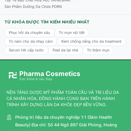
Tẩy Tế Bào Chết Hóa Học (AHA/BHA)
Sản Phẩm Dưỡng Da Chứa PDRN
TỪ KHÓA ĐƯỢC TÌM KIẾM NHIỀU NHẤT
Phục hồi da chuyên sâu
Trị mụn nội tiết
Trị nám cho da nhạy cảm
Kem chống nắng cho da treatment
Serum HA cấp nước
Peel da tại nhà
Trị thâm mụn
Pharma Cosmetics
Sức Khoẻ & Sắc Đẹp
NỀN TẢNG DƯỢC MỸ PHẨM TOÀN CẦU VÀ TRỊ LIỆU DA
CÁ NHÂN HÓA, ĐỒNG HÀNH CÙNG BẠN TRÊN HÀNH
TRÌNH XÂY DỰNG LÀN DA KHỎE ĐẸP BỀN VỮNG.
Phòng trị liệu da chuyên nghiệp 1:1 (Skin Health
Beauty) Địa chỉ: Số 44 Ngõ 897 Giải Phóng, Hoàng