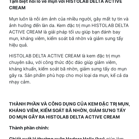
Tạm biệt nỗi lo về mụn với HISTOLAB DELTA ACTIVE
CREAM
Mụn luôn là nỗi ám ảnh của nhiều người, gây mất tự tin và
ảnh hưởng đến làn da. Kem đặc trị mụn HISTOLAB DELTA
ACTIVE CREAM là giải pháp tối ưu giúp bạn đánh bay
mụn, kháng viêm, kiểm soát bã nhờn và giảm sưng tấy
hiệu quả.
HISTOLAB DELTA ACTIVE CREAM là kem đặc trị mụn
chuyên sâu, với công thức độc đáo giúp giảm viêm,
kháng khuẩn, kiểm soát bã nhờn, giảm sưng tấy do mụn
gây ra. Sản phẩm phù hợp cho mọi loại da mụn, kể cả da
nhạy cảm.
THÀNH PHẦN VÀ CÔNG DỤNG CỦA KEM ĐẶC TRỊ MỤN,
KHÁNG VIÊM, KIỂM SOÁT BÃ NHỜN, GIẢM SƯNG TẤY
DO MỤN GÂY RA HISTOLAB DELTA ACTIVE CREAM
Thành phần chính:
Chiết xuất lá thường xuân Hedera Helix (Ivy)
giúp làm