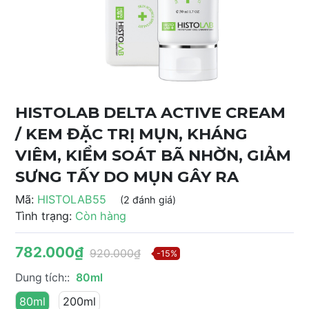
HISTOLAB DELTA ACTIVE CREAM
/ KEM ĐẶC TRỊ MỤN, KHÁNG
VIÊM, KIỂM SOÁT BÃ NHỜN, GIẢM
SƯNG TẤY DO MỤN GÂY RA
Mã:
HISTOLAB55
(2 đánh giá)
Tình trạng:
Còn hàng
782.000₫
920.000₫
-15%
Dung tích::
80ml
80ml
200ml