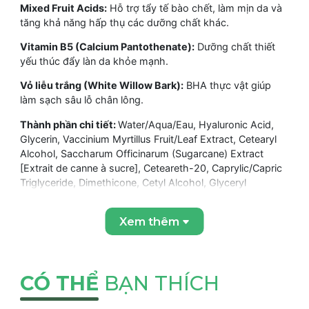
Mixed Fruit Acids:
Hỗ trợ tẩy tế bào chết, làm mịn da và
tăng khả năng hấp thụ các dưỡng chất khác.
Vitamin B5 (Calcium Pantothenate):
Dưỡng chất thiết
yếu thúc đẩy làn da khỏe mạnh.
Vỏ liễu trắng (White Willow Bark):
BHA thực vật giúp
làm sạch sâu lỗ chân lông.
Thành phần chi tiết:
Water/Aqua/Eau, Hyaluronic Acid,
Glycerin, Vaccinium Myrtillus Fruit/Leaf Extract, Cetearyl
Alcohol, Saccharum Officinarum (Sugarcane) Extract
[Extrait de canne à sucre], Ceteareth-20, Caprylic/Capric
Triglyceride, Dimethicone, Cetyl Alcohol, Glyceryl
Stearate, Calcium Pantothenate, Salix Alba (Willow) Bark
Extract, Ormenis Multicaulis Oil, Glycyrrhiza Glabra
Xem thêm
(Licorice) Root Extract, Citrus Medica Limonum (Lemon)
Peel Oil, Lysine, Camellia Sinensis Leaf Extract, Chondrus
Crispus, Citrus Aurantium Dulcis (Orange) Fruit Extract,
Citrus Medica Limonum (Lemon) Fruit Extract,
CÓ THỂ
BẠN THÍCH
Asiaticoside, Acer Saccharum (Sugar Maple) Extract,
Asiatic Acid, Madecassic Acid, Salicylic Acid, PEG-150