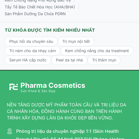
Kem Chống Nắng Phổ Rộng Bảo Vệ
|
Tẩy Tế Bào Chết Hóa Học (AHA/BHA)
Sản Phẩm Dưỡng Da Chứa PDRN
TỪ KHÓA ĐƯỢC TÌM KIẾM NHIỀU NHẤT
Phục hồi da chuyên sâu
Trị mụn nội tiết
Trị nám cho da nhạy cảm
Kem chống nắng cho da treatment
Serum HA cấp nước
Peel da tại nhà
Trị thâm mụn
Pharma Cosmetics
Sức Khoẻ & Sắc Đẹp
NỀN TẢNG DƯỢC MỸ PHẨM TOÀN CẦU VÀ TRỊ LIỆU DA
CÁ NHÂN HÓA, ĐỒNG HÀNH CÙNG BẠN TRÊN HÀNH
TRÌNH XÂY DỰNG LÀN DA KHỎE ĐẸP BỀN VỮNG.
Phòng trị liệu da chuyên nghiệp 1:1 (Skin Health