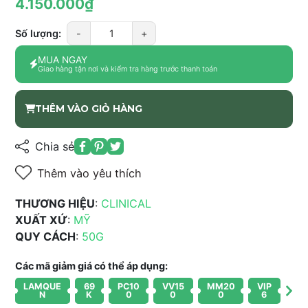
4.150.000₫
Số lượng:
-
+
MUA NGAY
Giao hàng tận nơi và kiểm tra hàng trước thanh toán
THÊM VÀO GIỎ HÀNG
Chia sẻ
Thêm vào yêu thích
THƯƠNG HIỆU
:
CLINICAL
XUẤT XỨ
:
MỸ
QUY CÁCH
:
50G
Các mã giảm giá có thể áp dụng:
LAMQUE
69
PC10
VV15
MM20
VIP
N
K
0
0
0
6