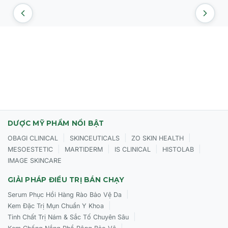
DƯỢC MỸ PHẨM NỔI BẬT
|
|
|
OBAGI CLINICAL
SKINCEUTICALS
ZO SKIN HEALTH
|
|
|
|
MESOESTETIC
MARTIDERM
IS CLINICAL
HISTOLAB
IMAGE SKINCARE
GIẢI PHÁP ĐIỀU TRỊ BÁN CHẠY
|
Serum Phục Hồi Hàng Rào Bảo Vệ Da
|
Kem Đặc Trị Mụn Chuẩn Y Khoa
|
Tinh Chất Trị Nám & Sắc Tố Chuyên Sâu
|