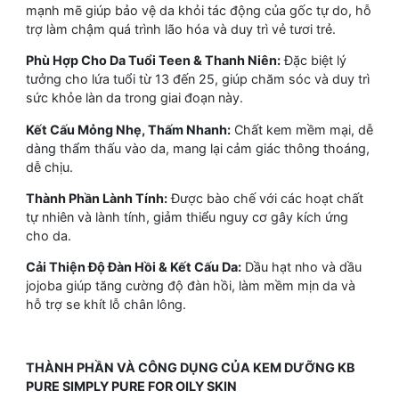
mạnh mẽ giúp bảo vệ da khỏi tác động của gốc tự do, hỗ
trợ làm chậm quá trình lão hóa và duy trì vẻ tươi trẻ.
Phù Hợp Cho Da Tuổi Teen & Thanh Niên:
Đặc biệt lý
tưởng cho lứa tuổi từ 13 đến 25, giúp chăm sóc và duy trì
sức khỏe làn da trong giai đoạn này.
Kết Cấu Mỏng Nhẹ, Thấm Nhanh:
Chất kem mềm mại, dễ
dàng thẩm thấu vào da, mang lại cảm giác thông thoáng,
dễ chịu.
Thành Phần Lành Tính:
Được bào chế với các hoạt chất
tự nhiên và lành tính, giảm thiểu nguy cơ gây kích ứng
cho da.
Cải Thiện Độ Đàn Hồi & Kết Cấu Da:
Dầu hạt nho và dầu
jojoba giúp tăng cường độ đàn hồi, làm mềm mịn da và
hỗ trợ se khít lỗ chân lông.
THÀNH PHẦN VÀ CÔNG DỤNG CỦA KEM DƯỠNG KB
PURE SIMPLY PURE FOR OILY SKIN