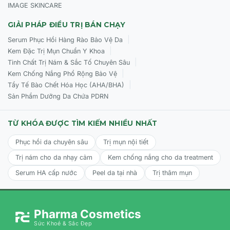
IMAGE SKINCARE
GIẢI PHÁP ĐIỀU TRỊ BÁN CHẠY
|
Serum Phục Hồi Hàng Rào Bảo Vệ Da
|
Kem Đặc Trị Mụn Chuẩn Y Khoa
|
Tinh Chất Trị Nám & Sắc Tố Chuyên Sâu
|
Kem Chống Nắng Phổ Rộng Bảo Vệ
|
Tẩy Tế Bào Chết Hóa Học (AHA/BHA)
Sản Phẩm Dưỡng Da Chứa PDRN
TỪ KHÓA ĐƯỢC TÌM KIẾM NHIỀU NHẤT
Phục hồi da chuyên sâu
Trị mụn nội tiết
Trị nám cho da nhạy cảm
Kem chống nắng cho da treatment
Serum HA cấp nước
Peel da tại nhà
Trị thâm mụn
Pharma Cosmetics
Sức Khoẻ & Sắc Đẹp