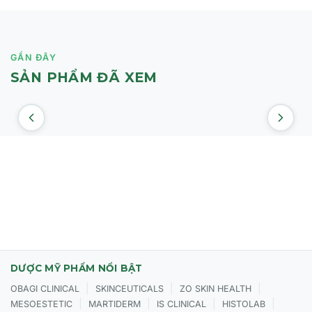
GẦN ĐÂY
SẢN PHẨM ĐÃ XEM
DƯỢC MỸ PHẨM NỔI BẬT
|
|
|
OBAGI CLINICAL
SKINCEUTICALS
ZO SKIN HEALTH
|
|
|
|
MESOESTETIC
MARTIDERM
IS CLINICAL
HISTOLAB