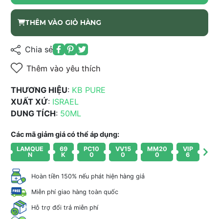
THÊM VÀO GIỎ HÀNG
Chia sẻ
Thêm vào yêu thích
THƯƠNG HIỆU
:
KB PURE
XUẤT XỨ
:
ISRAEL
DUNG TÍCH
:
50ML
Các mã giảm giá có thể áp dụng:
LAMQUE
69
PC10
VV15
MM20
VIP
N
K
0
0
0
6
Hoàn tiền 150% nếu phát hiện hàng giả
Miễn phí giao hàng toàn quốc
Hỗ trợ đổi trả miễn phí