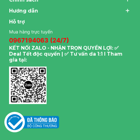
Hướng dẫn
Hỗ trợ
Mua hàng trực tuyến
0967194063 (24/7)
KẾT NỐI ZALO - NHẬN TRỌN QUYỀN LỢI: ✅
Deal Tết độc quyền | ✅ Tư vấn da 1:1 I Tham
gia tại: