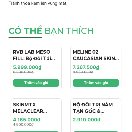
Tránh thoa kem lên vùng mắt.
CÓ THỂ
BẠN THÍCH
RVB LAB MESO
- 4%
MELINE 02
- 15%
FILL: Bộ Đôi Tái
CAUCASIAN SKIN
Tạo & Nâng Cơ
DAY/NIGHT / BỘ
5.999.000₫
7.267.500₫
Chuyên Sâu - Hiệu
ĐÔI TRỊ NÁM
6.230.000₫
8.550.000₫
Ứng "Filler + Botox
NGÀY/ĐÊM, SÁNG
Thêm vào giỏ
Thêm vào giỏ
Like" Cho Làn Da
DA, TRẺ HÓA VÀ
Trẻ Hóa
CĂNG BÓNG
SKINMTX
- 15%
BỘ ĐÔI TRỊ NÁM
MELACLEAR
TẬN GỐC &
BRIGHTENING: Bộ
DƯỠNG TRẮNG
4.165.000₫
2.910.000₫
Đôi Đặc Trị Nám &
CHUYÊN SÂU:
4.900.000₫
Dưỡng Sáng Da
NEORETIN