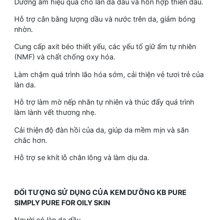
Dưỡng ẩm hiệu quả cho làn da dầu và hỗn hợp thiên dầu.
Hỗ trợ cân bằng lượng dầu và nước trên da, giảm bóng
nhờn.
Cung cấp axit béo thiết yếu, các yếu tố giữ ẩm tự nhiên
(NMF) và chất chống oxy hóa.
Làm chậm quá trình lão hóa sớm, cải thiện vẻ tươi trẻ của
làn da.
Hỗ trợ làm mờ nếp nhăn tự nhiên và thúc đẩy quá trình
làm lành vết thương nhẹ.
Cải thiện độ đàn hồi của da, giúp da mềm mịn và săn
chắc hơn.
Hỗ trợ se khít lỗ chân lông và làm dịu da.
ĐỐI TƯỢNG SỬ DỤNG CỦA KEM DƯỠNG KB PURE
SIMPLY PURE FOR OILY SKIN
Người có làn da dầu.