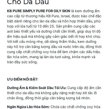
Cho Da Dầu
KB PURE SIMPLY PURE FOR OILY SKIN
là kem dưỡng ẩm
cao cấp từ thương hiệu KB Pure, Israel, được bào chế đặc
biệt dành riêng cho làn da dầu và hỗn hợp thiên dầu, phù
hợp với lứa tuổi từ 13 đến 25. Sản phẩm cung cấp các
axit béo thiết yếu và dưỡng chất cần thiết, giúp duy trì độ
ẩm hiệu quả mà không gây cảm giác bết rít hay khó chịu.
Với kết cấu mỏng nhẹ, dễ dàng thẩm thấu, kem dưỡng
này hỗ trợ cân bằng lượng dầu và nước trên da, đồng thời
cung cấp chất chống oxy hóa để làm chậm các dấu hiệu
lão hóa sớm, mang lại làn da tươi sáng, khỏe mạnh và
tràn đầy sức sống.
ƯU ĐIỂM NỔI BẬT:
Dưỡng Ẩm & Kiểm Soát Dầu Tối Ưu:
Cung cấp độ ẩm cần
thiết cho da dầu mà không gây nặng mặt hay bít tắc lỗ
chân lông, đồng thời giúp cân bằng lượng bã nhờn.
Ngăn Ngừa Lão Hóa Sớm:
Chứa các chất chống oxy hóa