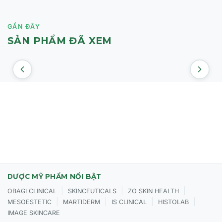
GẦN ĐÂY
SẢN PHẨM ĐÃ XEM
DƯỢC MỸ PHẨM NỔI BẬT
|
|
|
OBAGI CLINICAL
SKINCEUTICALS
ZO SKIN HEALTH
|
|
|
|
MESOESTETIC
MARTIDERM
IS CLINICAL
HISTOLAB
IMAGE SKINCARE