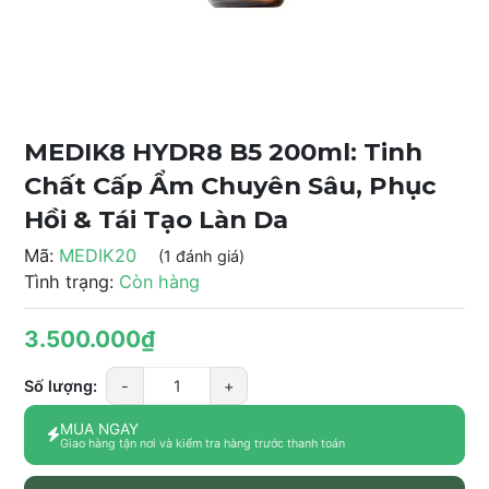
MEDIK8 HYDR8 B5 200ml: Tinh
Chất Cấp Ẩm Chuyên Sâu, Phục
Hồi & Tái Tạo Làn Da
Mã:
MEDIK20
(1 đánh giá)
Tình trạng:
Còn hàng
3.500.000₫
Số lượng:
-
+
MUA NGAY
Giao hàng tận nơi và kiểm tra hàng trước thanh toán