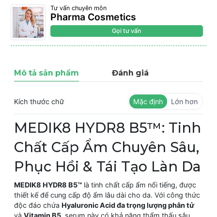
Tư vấn chuyên môn
Pharma Cosmetics
Gọi tư vấn
Mô tả sản phẩm
Đánh giá
Kích thước chữ
Mặc định
Lớn hơn
MEDIK8 HYDR8 B5™: Tinh
Chất Cấp Ẩm Chuyên Sâu,
Phục Hồi & Tái Tạo Làn Da
MEDIK8 HYDR8 B5™
là tinh chất cấp ẩm nổi tiếng, được
thiết kế để cung cấp độ ẩm lâu dài cho da. Với công thức
độc đáo chứa
Hyaluronic Acid đa trọng lượng phân tử
và
Vitamin B5
, serum này có khả năng thẩm thấu sâu