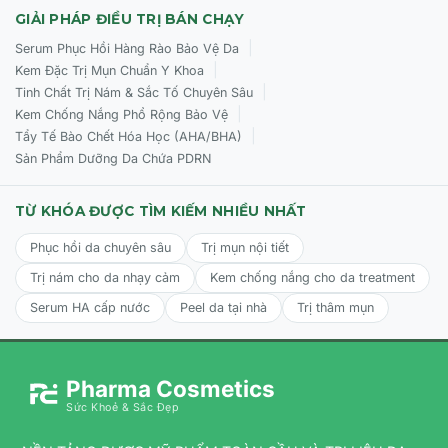
GIẢI PHÁP ĐIỀU TRỊ BÁN CHẠY
|
Serum Phục Hồi Hàng Rào Bảo Vệ Da
|
Kem Đặc Trị Mụn Chuẩn Y Khoa
|
Tinh Chất Trị Nám & Sắc Tố Chuyên Sâu
|
Kem Chống Nắng Phổ Rộng Bảo Vệ
|
Tẩy Tế Bào Chết Hóa Học (AHA/BHA)
Sản Phẩm Dưỡng Da Chứa PDRN
TỪ KHÓA ĐƯỢC TÌM KIẾM NHIỀU NHẤT
Phục hồi da chuyên sâu
Trị mụn nội tiết
Trị nám cho da nhạy cảm
Kem chống nắng cho da treatment
Serum HA cấp nước
Peel da tại nhà
Trị thâm mụn
Pharma Cosmetics
Sức Khoẻ & Sắc Đẹp