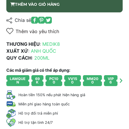
THÊM VÀO GIỎ HÀNG
Chia sẻ
Thêm vào yêu thích
THƯƠNG HIỆU
:
MEDIK8
XUẤT XỨ
:
ANH QUỐC
QUY CÁCH
:
200ML
Các mã giảm giá có thể áp dụng:
LAMQUE
69
PC10
VV15
MM20
VIP
N
K
0
0
0
6
Hoàn tiền 150% nếu phát hiện hàng giả
Miễn phí giao hàng toàn quốc
Hỗ trợ đổi trả miễn phí
Hỗ trợ tận tình 24/7