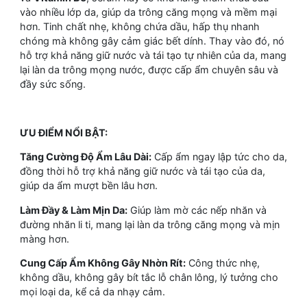
vào nhiều lớp da, giúp da trông căng mọng và mềm mại
hơn. Tinh chất nhẹ, không chứa dầu, hấp thụ nhanh
chóng mà không gây cảm giác bết dính. Thay vào đó, nó
hỗ trợ khả năng giữ nước và tái tạo tự nhiên của da, mang
lại làn da trông mọng nước, được cấp ẩm chuyên sâu và
đầy sức sống.
ƯU ĐIỂM NỔI BẬT:
Tăng Cường Độ Ẩm Lâu Dài:
Cấp ẩm ngay lập tức cho da,
đồng thời hỗ trợ khả năng giữ nước và tái tạo của da,
giúp da ẩm mượt bền lâu hơn.
Làm Đầy & Làm Mịn Da:
Giúp làm mờ các nếp nhăn và
đường nhăn li ti, mang lại làn da trông căng mọng và mịn
màng hơn.
Cung Cấp Ẩm Không Gây Nhờn Rít:
Công thức nhẹ,
không dầu, không gây bít tắc lỗ chân lông, lý tưởng cho
mọi loại da, kể cả da nhạy cảm.