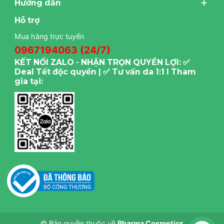
Hướng dẫn
Hỗ trợ
Mua hàng trực tuyến
0967194063 (24/7)
KẾT NỐI ZALO - NHẬN TRỌN QUYỀN LỢI: ✅
Deal Tết độc quyền | ✅ Tư vấn da 1:1 I Tham
gia tại:
© Bản quyền thuộc về
Pharma Cosmetics