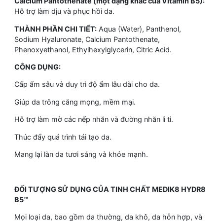
Calcium Pantothenate (một dạng khác của Vitamin B5):
Hỗ trợ làm dịu và phục hồi da.
THÀNH PHẦN CHI TIẾT:
Aqua (Water), Panthenol,
Sodium Hyaluronate, Calcium Pantothenate,
Phenoxyethanol, Ethylhexylglycerin, Citric Acid.
CÔNG DỤNG:
Cấp ẩm sâu và duy trì độ ẩm lâu dài cho da.
Giúp da trông căng mọng, mềm mại.
Hỗ trợ làm mờ các nếp nhăn và đường nhăn li ti.
Thúc đẩy quá trình tái tạo da.
Mang lại làn da tươi sáng và khỏe mạnh.
ĐỐI TƯỢNG SỬ DỤNG CỦA TINH CHẤT MEDIK8 HYDR8
B5™
Mọi loại da, bao gồm da thường, da khô, da hỗn hợp, và