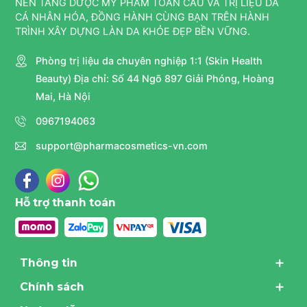
NỀN TẢNG DƯỢC MỸ PHẨM TOÀN CẦU VÀ TRỊ LIỆU DA
CÁ NHÂN HÓA, ĐỒNG HÀNH CÙNG BẠN TRÊN HÀNH
TRÌNH XÂY DỰNG LÀN DA KHỎE ĐẸP BỀN VỮNG.
Phòng trị liệu da chuyên nghiệp 1:1 (Skin Health
Beauty) Địa chỉ: Số 44 Ngõ 897 Giải Phóng, Hoàng
Mai, Hà Nội
0967194063
support@pharmacosmetics-vn.com
Hỗ trợ thanh toán
Thông tin
Chính sách