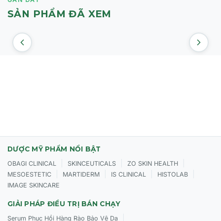
SẢN PHẨM ĐÃ XEM
DƯỢC MỸ PHẨM NỔI BẬT
|
|
|
OBAGI CLINICAL
SKINCEUTICALS
ZO SKIN HEALTH
|
|
|
|
MESOESTETIC
MARTIDERM
IS CLINICAL
HISTOLAB
IMAGE SKINCARE
GIẢI PHÁP ĐIỀU TRỊ BÁN CHẠY
|
Serum Phục Hồi Hàng Rào Bảo Vệ Da