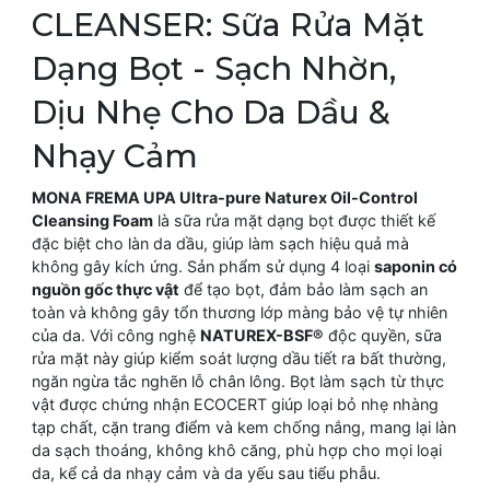
CLEANSER: Sữa Rửa Mặt
Dạng Bọt - Sạch Nhờn,
Dịu Nhẹ Cho Da Dầu &
Nhạy Cảm
MONA FREMA UPA Ultra-pure Naturex Oil-Control
Cleansing Foam
là sữa rửa mặt dạng bọt được thiết kế
đặc biệt cho làn da dầu, giúp làm sạch hiệu quả mà
không gây kích ứng. Sản phẩm sử dụng 4 loại
saponin có
nguồn gốc thực vật
để tạo bọt, đảm bảo làm sạch an
toàn và không gây tổn thương lớp màng bảo vệ tự nhiên
của da. Với công nghệ
NATUREX-BSF®
độc quyền, sữa
rửa mặt này giúp kiểm soát lượng dầu tiết ra bất thường,
ngăn ngừa tắc nghẽn lỗ chân lông. Bọt làm sạch từ thực
vật được chứng nhận ECOCERT giúp loại bỏ nhẹ nhàng
tạp chất, cặn trang điểm và kem chống nắng, mang lại làn
da sạch thoáng, không khô căng, phù hợp cho mọi loại
da, kể cả da nhạy cảm và da yếu sau tiểu phẫu.