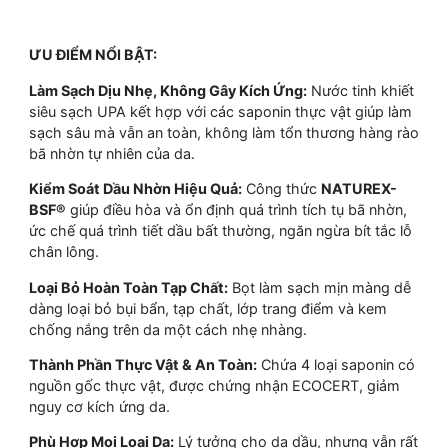
ƯU ĐIỂM NỔI BẬT:
Làm Sạch Dịu Nhẹ, Không Gây Kích Ứng:
Nước tinh khiết
siêu sạch UPA kết hợp với các saponin thực vật giúp làm
sạch sâu mà vẫn an toàn, không làm tổn thương hàng rào
bã nhờn tự nhiên của da.
Kiểm Soát Dầu Nhờn Hiệu Quả:
Công thức
NATUREX-
BSF®
giúp điều hòa và ổn định quá trình tích tụ bã nhờn,
ức chế quá trình tiết dầu bất thường, ngăn ngừa bít tắc lỗ
chân lông.
Loại Bỏ Hoàn Toàn Tạp Chất:
Bọt làm sạch mịn màng dễ
dàng loại bỏ bụi bẩn, tạp chất, lớp trang điểm và kem
chống nắng trên da một cách nhẹ nhàng.
Thành Phần Thực Vật & An Toàn:
Chứa 4 loại saponin có
nguồn gốc thực vật, được chứng nhận ECOCERT, giảm
nguy cơ kích ứng da.
Phù Hợp Mọi Loại Da:
Lý tưởng cho da dầu, nhưng vẫn rất