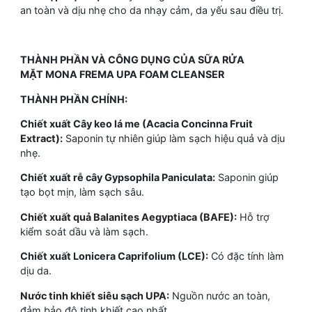
an toàn và dịu nhẹ cho da nhạy cảm, da yếu sau điều trị.
THÀNH PHẦN VÀ CÔNG DỤNG CỦA SỮA RỬA
MẶT MONA FREMA UPA FOAM CLEANSER
THÀNH PHẦN CHÍNH:
Chiết xuất Cây keo lá me (Acacia Concinna Fruit
Extract):
Saponin tự nhiên giúp làm sạch hiệu quả và dịu
nhẹ.
Chiết xuất rễ cây Gypsophila Paniculata:
Saponin giúp
tạo bọt mịn, làm sạch sâu.
Chiết xuất quả Balanites Aegyptiaca (BAFE):
Hỗ trợ
kiểm soát dầu và làm sạch.
Chiết xuất Lonicera Caprifolium (LCE):
Có đặc tính làm
dịu da.
Nước tinh khiết siêu sạch UPA:
Nguồn nước an toàn,
đảm bảo độ tinh khiết cao nhất.