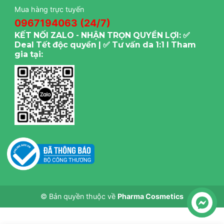
Mua hàng trực tuyến
0967194063 (24/7)
KẾT NỐI ZALO - NHẬN TRỌN QUYỀN LỢI: ✅
Deal Tết độc quyền | ✅ Tư vấn da 1:1 I Tham
gia tại:
© Bản quyền thuộc về
Pharma Cosmetics