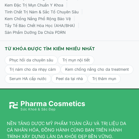
|
Kem Đặc Trị Mụn Chuẩn Y Khoa
|
Tinh Chất Trị Nám & Sắc Tố Chuyên Sâu
|
Kem Chống Nắng Phổ Rộng Bảo Vệ
|
Tẩy Tế Bào Chết Hóa Học (AHA/BHA)
Sản Phẩm Dưỡng Da Chứa PDRN
TỪ KHÓA ĐƯỢC TÌM KIẾM NHIỀU NHẤT
Phục hồi da chuyên sâu
Trị mụn nội tiết
Trị nám cho da nhạy cảm
Kem chống nắng cho da treatment
Serum HA cấp nước
Peel da tại nhà
Trị thâm mụn
Pharma Cosmetics
Sức Khoẻ & Sắc Đẹp
NỀN TẢNG DƯỢC MỸ PHẨM TOÀN CẦU VÀ TRỊ LIỆU DA
CÁ NHÂN HÓA, ĐỒNG HÀNH CÙNG BẠN TRÊN HÀNH
TRÌNH XÂY DỰNG LÀN DA KHỎE ĐẸP BỀN VỮNG.