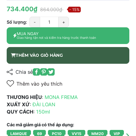
734.400₫
864.000₫
- 15%
Số lượng:
-
+
MUA NGAY
Giao hàng tận nơi và kiểm tra hàng trước thanh toán
THÊM VÀO GIỎ HÀNG
Chia sẻ
Thêm vào yêu thích
THƯƠNG HIỆU
:
MONA FREMA
XUẤT XỨ
:
ĐÀI LOAN
QUY CÁCH
:
150ml
Các mã giảm giá có thể áp dụng:
LAMQUE
69
PC10
VV15
MM20
VIP