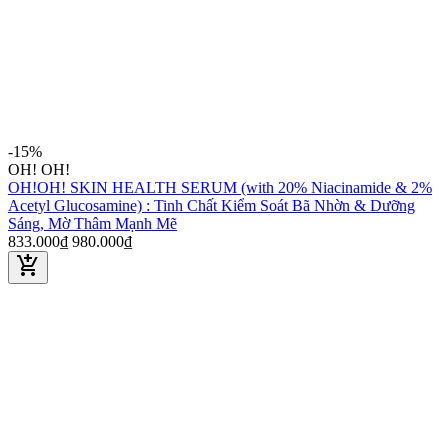
-15%
OH! OH!
OH!OH! SKIN HEALTH SERUM (with 20% Niacinamide & 2%
Acetyl Glucosamine) : Tinh Chất Kiểm Soát Bã Nhờn & Dưỡng
Sáng, Mờ Thâm Mạnh Mẽ
833.000₫
980.000₫
add_shopping_cart