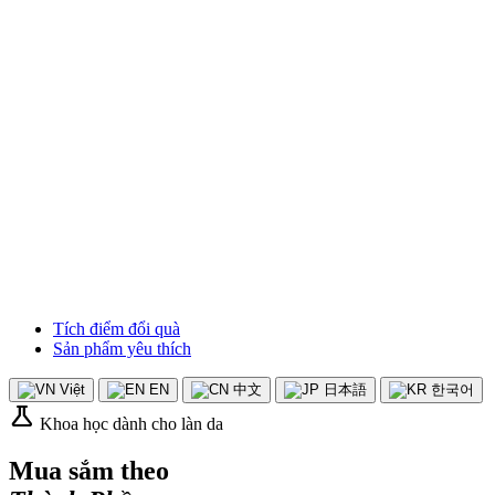
Tích điểm đổi quà
Sản phẩm yêu thích
Việt
EN
中文
日本語
한국어
science
Khoa học dành cho làn da
Mua sắm theo