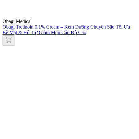
Obagi Medical
Obagi Tretinoin 0.1% Cream – Kem Dưỡng Chuyên Sâu Tối Ưu
Bề Mặt & Hỗ Trợ Giảm Mụn Cấp Độ Cao
remove_shopping_cart