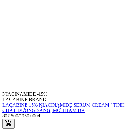
NIACINAMIDE
-15%
LACABINE BRAND
LACABINE 15% NIACINAMIDE SERUM CREAM / TINH
CHẤT DƯỠNG SÁNG, MỜ THÂM DA
807.500₫
950.000₫
add_shopping_cart