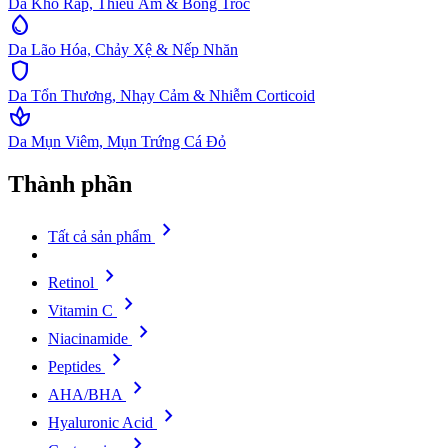
Da Khô Ráp, Thiếu Ẩm & Bong Tróc
water_drop
Da Lão Hóa, Chảy Xệ & Nếp Nhăn
shield
Da Tổn Thương, Nhạy Cảm & Nhiễm Corticoid
spa
Da Mụn Viêm, Mụn Trứng Cá Đỏ
Thành phần
chevron_right
Tất cả sản phẩm
chevron_right
Retinol
chevron_right
Vitamin C
chevron_right
Niacinamide
chevron_right
Peptides
chevron_right
AHA/BHA
chevron_right
Hyaluronic Acid
chevron_right