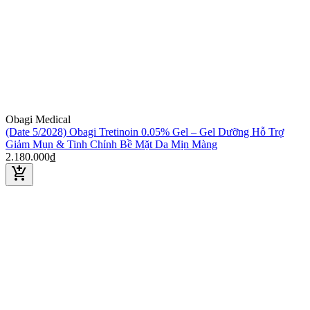
Obagi Medical
(Date 5/2028) Obagi Tretinoin 0.05% Gel – Gel Dưỡng Hỗ Trợ
Giảm Mụn & Tinh Chỉnh Bề Mặt Da Mịn Màng
2.180.000₫
add_shopping_cart