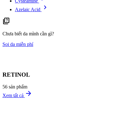
Cysteamine
chevron_right
Azelaic Acid
quiz
Chưa biết da mình cần gì?
Soi da miễn phí
RETINOL
56 sản phẩm
arrow_forward
Xem tất cả