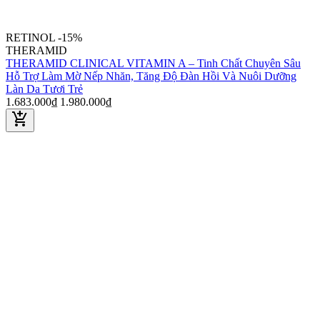
RETINOL
-15%
THERAMID
THERAMID CLINICAL VITAMIN A – Tinh Chất Chuyên Sâu
Hỗ Trợ Làm Mờ Nếp Nhăn, Tăng Độ Đàn Hồi Và Nuôi Dưỡng
Làn Da Tươi Trẻ
1.683.000₫
1.980.000₫
add_shopping_cart