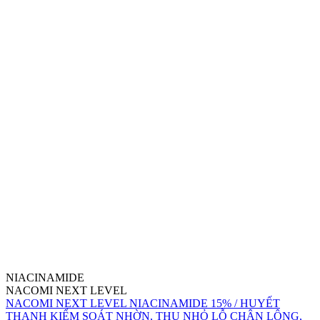
NIACINAMIDE
NACOMI NEXT LEVEL
NACOMI NEXT LEVEL NIACINAMIDE 15% / HUYẾT
THANH KIỂM SOÁT NHỜN, THU NHỎ LỖ CHÂN LÔNG,