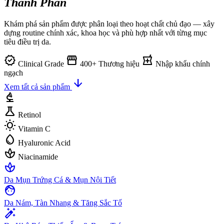
Thành Phần
Khám phá sản phẩm được phân loại theo hoạt chất chủ đạo — xây
dựng routine chính xác, khoa học và phù hợp nhất với từng mục
tiêu điều trị da.
verified
storefront
local_pharmacy
Clinical Grade
400+ Thương hiệu
Nhập khẩu chính
ngạch
arrow_downward
Xem tất cả sản phẩm
biotech
science
Retinol
wb_sunny
Vitamin C
water_drop
Hyaluronic Acid
spa
Niacinamide
spa
Da Mụn Trứng Cá & Mụn Nội Tiết
face
Da Nám, Tàn Nhang & Tăng Sắc Tố
auto_fix_high