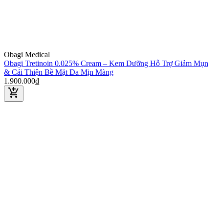
Obagi Medical
Obagi Tretinoin 0.025% Cream – Kem Dưỡng Hỗ Trợ Giảm Mụn
& Cải Thiện Bề Mặt Da Mịn Màng
1.900.000₫
add_shopping_cart