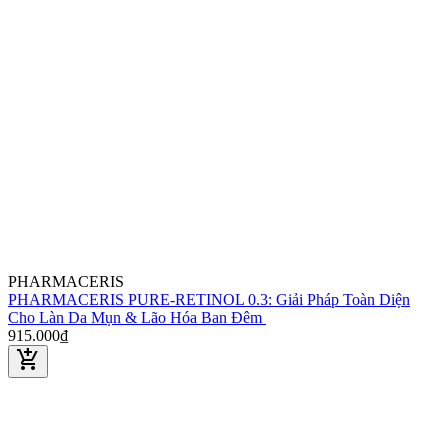
PHARMACERIS
PHARMACERIS PURE-RETINOL 0.3: Giải Pháp Toàn Diện
Cho Làn Da Mụn & Lão Hóa Ban Đêm
915.000₫
add_shopping_cart