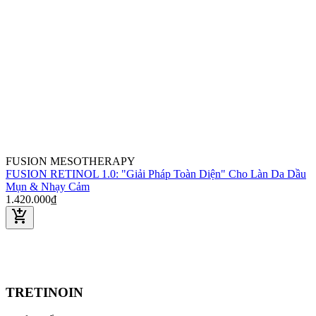
FUSION MESOTHERAPY
FUSION RETINOL 1.0: "Giải Pháp Toàn Diện" Cho Làn Da Dầu
Mụn & Nhạy Cảm
1.420.000₫
add_shopping_cart
TRETINOIN