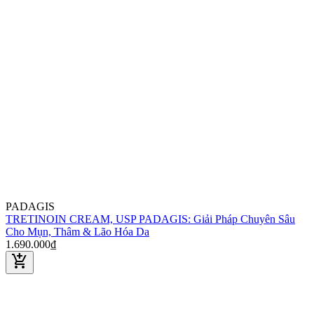
PADAGIS
TRETINOIN CREAM, USP PADAGIS: Giải Pháp Chuyên Sâu
Cho Mụn, Thâm & Lão Hóa Da
1.690.000₫
add_shopping_cart