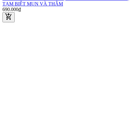
TẠM BIỆT MỤN VÀ THÂM
690.000₫
add_shopping_cart