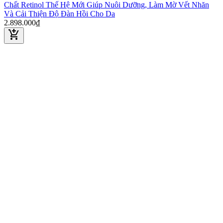
Chất Retinol Thế Hệ Mới Giúp Nuôi Dưỡng, Làm Mờ Vết Nhăn
Và Cải Thiện Độ Đàn Hồi Cho Da
2.898.000₫
add_shopping_cart