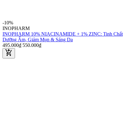
-10%
INOPHARM
INOPHARM 10% NIACINAMIDE + 1% ZINC: Tinh Chất
Dưỡng Ẩm, Giảm Mụn & Sáng Da
495.000₫
550.000₫
add_shopping_cart