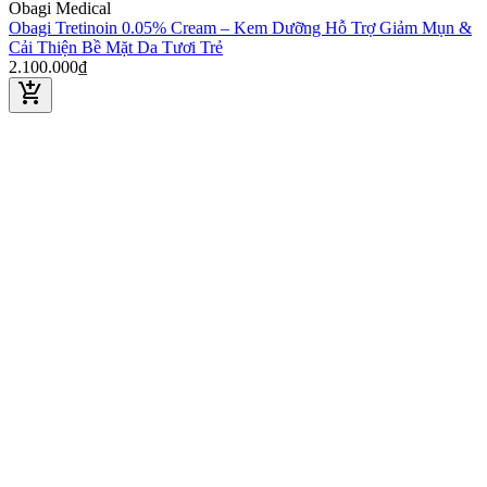
Obagi Medical
Obagi Tretinoin 0.05% Cream – Kem Dưỡng Hỗ Trợ Giảm Mụn &
Cải Thiện Bề Mặt Da Tươi Trẻ
2.100.000₫
add_shopping_cart